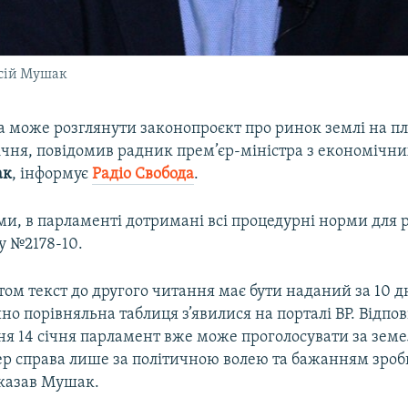
ксій Мушак
а може розглянути законопроєкт про ринок землі на 
січня, повідомив радник прем’єр-міністра з економічн
ак
, інформує
Радіо Свобода
.​
ми, в парламенті дотримані всі процедурні норми для 
у №2178-10.
ом текст до другого читання має бути наданий за 10 д
но порівняльна таблиця з’явилися на порталі ВР. Відпо
ня 14 січня парламент вже може проголосувати за зем
ер справа лише за політичною волею та бажанням зро
вказав Мушак.