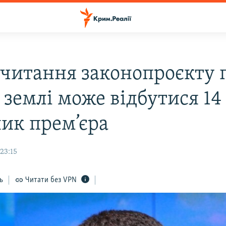
 читання законопроєкту 
землі може відбутися 14
ник прем’єра
23:15
ь
Читати без VPN