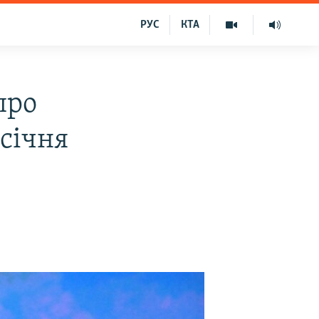
РУС
КТА
про
 січня