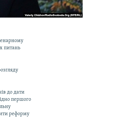
пленарному
их питань
розгляду
нів до дати
відно першого
ельну
бити реформу