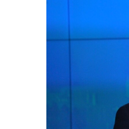
ВІДЕОУРОКИ «ELIFBE»
СВІДЧЕННЯ ОКУПАЦІЇ
УКРАЇНСЬКА ПРОБЛЕМА КРИМУ
ІНФОГРАФІКА