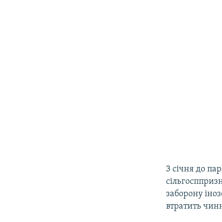
3 січня до па
сільгоспприз
заборону іноз
втратить чин