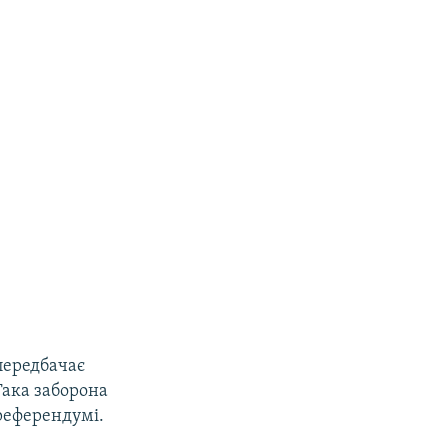
передбачає
Така заборона
референдумі.