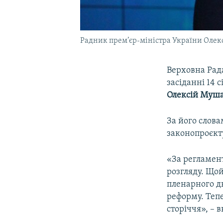
Радник прем’єр-міністра України Оле
Верховна Рад
засіданні 14 
Олексій Муш
За його слова
законопроєкт
«За регламент
розгляду. Щой
пленарного д
реформу. Теп
сторіччя», – 