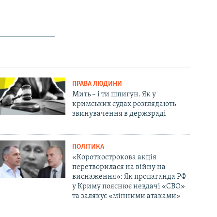
ПРАВА ЛЮДИНИ
Мить – і ти шпигун. Як у
кримських судах розглядають
звинувачення в держзраді
ПОЛІТИКА
«Короткострокова акція
перетворилася на війну на
виснаження»: Як пропаганда РФ
у Криму пояснює невдачі «СВО»
та залякує «мінними атаками»