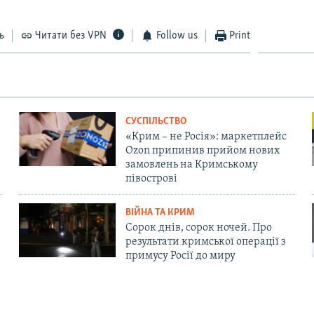
ь
Читати без VPN
Follow us
Print
СУСПІЛЬСТВО
«Крим – не Росія»: маркетплейс
Ozon припинив прийом нових
замовлень на Кримському
півострові
ВІЙНА ТА КРИМ
Сорок днів, сорок ночей. Про
результати кримської операції з
примусу Росії до миру