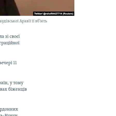
удівської Аравії її вб’ють
ла зі своєї
граційної
ечері 11
аїн, у тому
авах біженців
ордонних
аль-Кунун