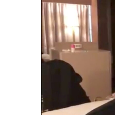
ВІДЕОУРОКИ «ELIFBE»
СВІДЧЕННЯ ОКУПАЦІЇ
УКРАЇНСЬКА ПРОБЛЕМА КРИМУ
ІНФОГРАФІКА