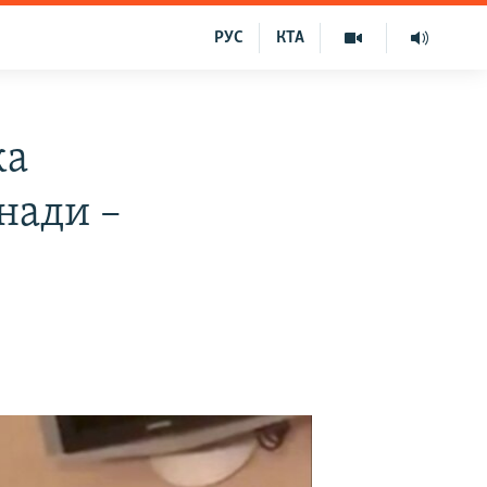
РУС
КТА
ка
анади –