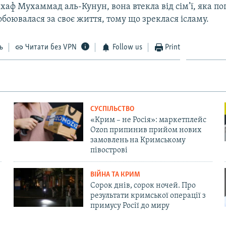
хаф Мухаммад аль-Кунун, вона втекла від сім’ї, яка по
побоювалася за своє життя, тому що зреклася ісламу.
ь
Читати без VPN
Follow us
Print
СУСПІЛЬСТВО
«Крим – не Росія»: маркетплейс
Ozon припинив прийом нових
замовлень на Кримському
півострові
ВІЙНА ТА КРИМ
Сорок днів, сорок ночей. Про
результати кримської операції з
примусу Росії до миру