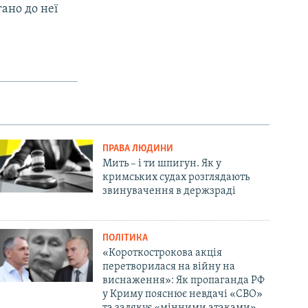
гано до неї
ПРАВА ЛЮДИНИ
Мить – і ти шпигун. Як у
кримських судах розглядають
звинувачення в держзраді
ПОЛІТИКА
«Короткострокова акція
перетворилася на війну на
виснаження»: Як пропаганда РФ
у Криму пояснює невдачі «СВО»
та залякує «мінними атаками»