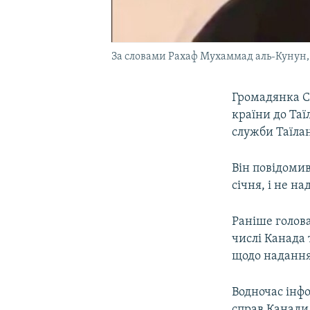
За словами Рахаф Мухаммад аль-Кунун, во
Громадянка С
країни до Таї
служби Таїла
Він повідомив
січня, і не н
Раніше голова
числі Канада 
щодо надання
Водночас інф
справ Канад