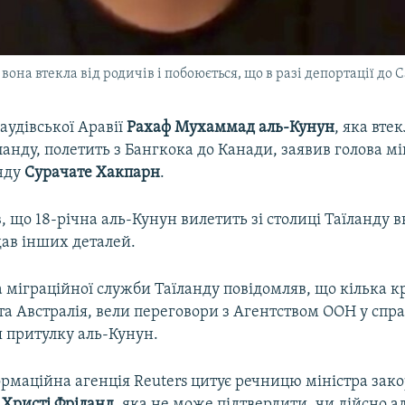
на втекла від родичів і побоюється, що в разі депортації до Са
аудівської Аравії
Рахаф Мухаммад аль-Кунун
, яка втек
ланду, полетить з Бангкока до Канади, заявив голова мі
нду
Сурачате Хакпарн
.
, що 18-річна аль-Кунун вилетить зі столиці Таїланду вв
адав інших деталей.
 міграційної служби Таїланду повідомляв, що кілька кр
та Австралія, вели переговори з Агентством ООН у спр
 притулку аль-Кунун.
ормаційна агенція Reuters цитує речницю міністра зак
и
Христі Фріланд
, яка не може підтвердити, чи дійсно 