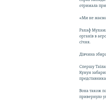
отримала прит
«Ми не маємо 
Рахаф Мухамм
органів в аер
січня.
Дівчина збира
Спершу Таїлан
Кунун забарик
представника
Вона також по
привернуло ув