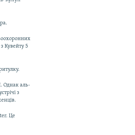
ра.
воохоронних
 з Кувейту 5
ритулку.
. Однак аль-
стрічі з
енців.
er. Це
.