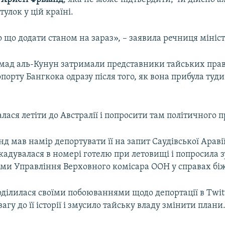
улок у цій країні.
що додати станом на зараз», – заявила речниця мініст
ад аль-Кунун затримали представники тайських пра
опорту Бангкока одразу після того, як вона прибула туди
лася летіти до Австралії і попросити там політичного п
д мав намір депортувати її на запит Саудівської Аравії
адувалася в номері готелю при летовищі і попросила зу
ми Управління Верховного комісара ООН у справах біж
ділилася своїми побоюваннями щодо депортації в Twitt
агу до її історії і змусило тайську владу змінити плани