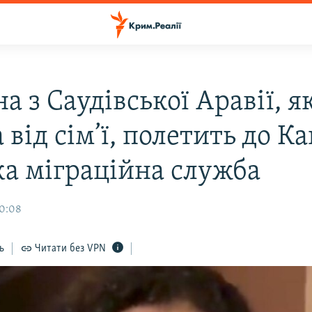
а з Саудівської Аравії, я
 від сім’ї, полетить до К
ка міграційна служба
20:08
ь
Читати без VPN