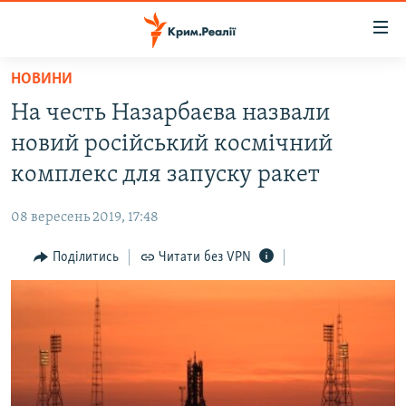
Доступність
посилання
Перейти
НОВИНИ
до
НОВИНИ
На честь Назарбаєва назвали
основного
ВОДА.КРИМ
матеріалу
новий російський космічний
ВІДЕО ТА ФОТО
Перейти
комплекс для запуску ракет
до
ПОЛІТИКА
основної
08 вересень 2019, 17:48
БЛОГИ
навігації
Перейти
Поділитись
Читати без VPN
ПОГЛЯД
до
ІНТЕРВ'Ю
пошуку
ВСЕ ЗА ДЕНЬ
СПЕЦПРОЕКТИ
ЯК ОБІЙТИ БЛОКУВАННЯ
ДЕПОРТАЦІЯ