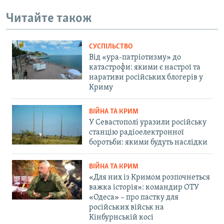
Читайте також
СУСПІЛЬСТВО
Від «ура-патріотизму» до
катастрофи: якими є настрої та
наративи російських блогерів у
Криму
ВІЙНА ТА КРИМ
У Севастополі уразили російську
станцію радіоелектронної
боротьби: якими будуть наслідки
ВІЙНА ТА КРИМ
«Для них із Кримом розпочнеться
важка історія»: командир ОТУ
«Одеса» – про пастку для
російських військ на
Кінбурнській косі