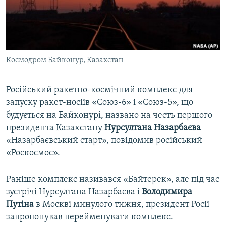
ВІДЕОУРОКИ «ELIFBE»
Русский
СВІДЧЕННЯ ОКУПАЦІЇ
Qırımtatar
УКРАЇНСЬКА ПРОБЛЕМА КРИМУ
Космодром Байконур, Казахстан
ДОЛУЧАЙСЯ!
ІНФОГРАФІКА
Російський ракетно-космічний комплекс для
запуску ракет-носіїв «Союз-6» і «Союз-5», що
Усі сайти RFE/RL
будується на Байконурі, названо на честь першого
президента Казахстану
Нурсултана Назарбаєва
«Назарбаєвський старт», повідомив російський
«Роскосмос».
Раніше комплекс називався «Байтерек», але під час
зустрічі Нурсултана Назарбаєва і
Володимира
Путіна
в Москві минулого тижня, президент Росії
запропонував перейменувати комплекс.