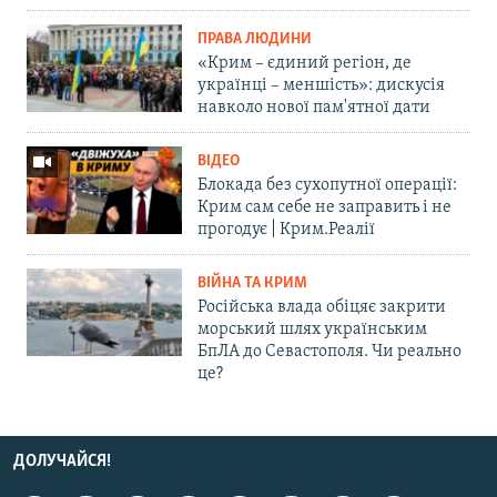
ПРАВА ЛЮДИНИ
«Крим – єдиний регіон, де
українці – меншість»: дискусія
навколо нової пам'ятної дати
ВІДЕО
Блокада без сухопутної операції:
Крим сам себе не заправить і не
прогодує | Крим.Реалії
ВІЙНА ТА КРИМ
Російська влада обіцяє закрити
морський шлях українським
БпЛА до Севастополя. Чи реально
це?
ДОЛУЧАЙСЯ!