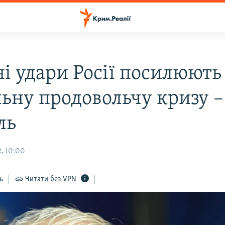
ні удари Росії посилюють
льну продовольчу кризу –
ль
, 10:00
ь
Читати без VPN