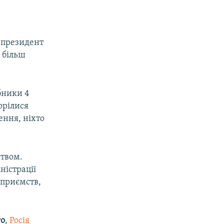
є президент
е більш
рбники 4
орілися
ення, ніхто
ством.
ністрації
дприємств,
го
,
Росія