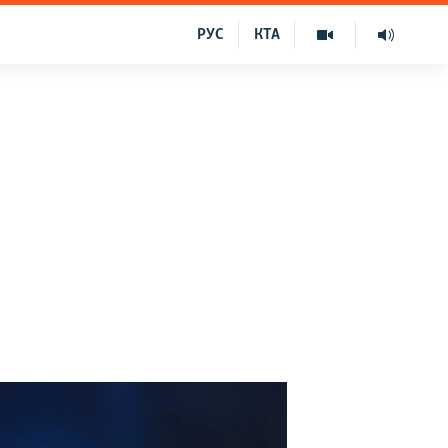
РУС
КТА