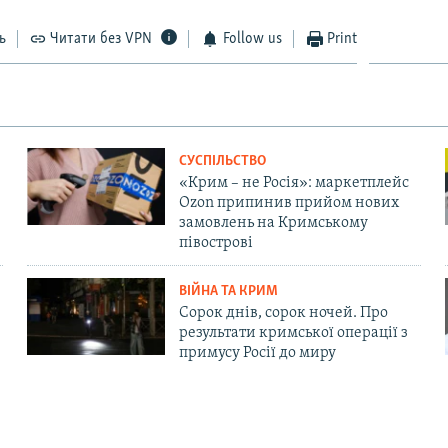
ь
Читати без VPN
Follow us
Print
СУСПІЛЬСТВО
«Крим – не Росія»: маркетплейс
Ozon припинив прийом нових
замовлень на Кримському
півострові
ВІЙНА ТА КРИМ
Сорок днів, сорок ночей. Про
результати кримської операції з
примусу Росії до миру