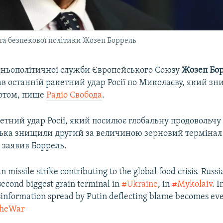
та безпекової політики Жозеп Боррель
шньополітичної служби Європейського Союзу
Жозеп Бо
 останній ракетний удар Росії по Миколаєву, який зн
отом, пише
Радіо Свобода
.
тний удар Росії, який посилює глобальну продовольчу 
ська знищили другий за величиною зерновий термінал 
 заявив Боррель.
 missile strike contributing to the global food crisis. Russ
second biggest grain terminal in
#Ukraine
, in
#Mykolaiv
. I
isinformation spread by Putin deflecting blame becomes ev
theWar