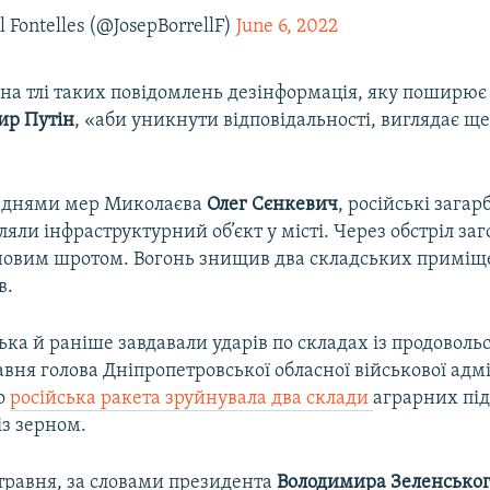
l Fontelles (@JosepBorrellF)
June 6, 2022
 на тлі таких повідомлень дезінформація, яку поширю
ир Путін
, «аби уникнути відповідальності, виглядає щ
в днями мер Миколаєва
Олег Сєнкевич
, російські зага
ляли інфраструктурний об’єкт у місті. Через обстріл заг
рновим шротом. Вогонь знищив два складських приміщ
в.
ська й раніше завдавали ударів по складах із продоволь
авня голова Дніпропетровської обласної військової адмі
о
російська ракета зруйнувала два склади
аграрних пі
із зерном.
 травня, за словами президента
Володимира Зеленсько