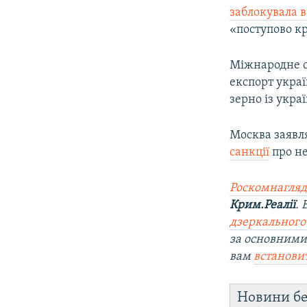
заблокувала в
«поступово к
Міжнародне с
експорт укра
зерно із укра
Москва заявл
санкції
про не
Роскомнагляд
Крим.Реалії
.
дзеркального 
за основними
вам
встанови
Новини бе