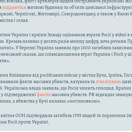
тні війська, флот і артилерія щодня обстрілюють українські міс
м
піддаються
житлові будинки та об’єкти цивільної інфраструк
аркові, Чернігові, Житомирі, Сєвєродонецьку, а також у Києві
істах і селах.
вітня Україна і країни Заходу оцінювали втрати Росії у війні 
. Кремль називає у десять разів меншу цифру, хоча речник Пу
начні». У березні Україна заявила про 1300 загиблих захисник
ленський сказав, що співвідношення втрат України і Росії у ці
яти».
ння Київщини від російських військ у містах Буча, Ірпінь, Гос
і виявили факти масових убивств, катувань та
зґвалтувань
циві
й. Українська влада заявила, що Росія чинить геноцид. Країни
ь у підтвердженні
фактів
масових убивств. РФ відкидає звинув
инах, а вбивства у Бучі називає «постановкою».
 квітня ООН підтвердила загибель 1793 людей та поранення 24
ни Росії проти Україні.