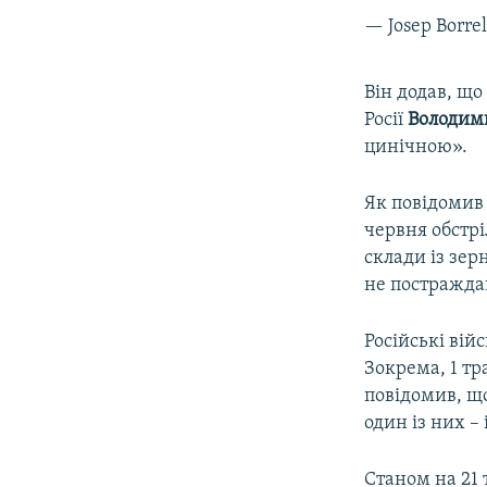
— Josep Borrel
Він додав, що
Росії
Володим
цинічною».
Як повідоми
червня обстрі
склади із зе
не постражда
Російські вій
Зокрема, 1 тр
повідомив, щ
один із них – 
Станом на 21