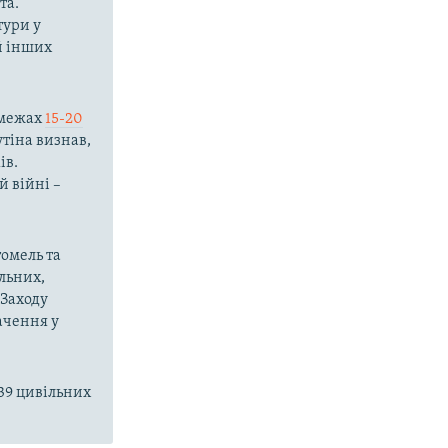
та.
тури у
 й інших
в межах
15-20
тіна визнав,
ів.
й війні –
томель та
льних,
 Заходу
ачення у
39 цивільних