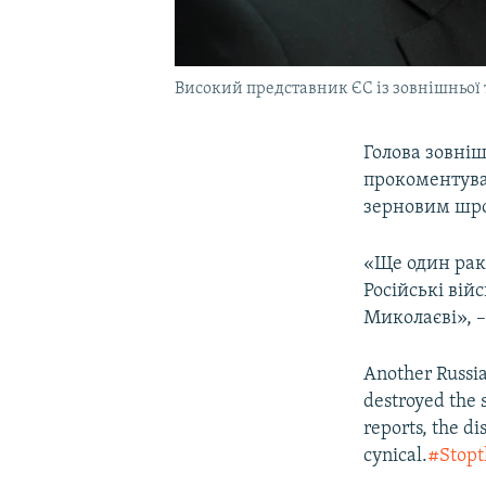
Високий представник ЄС із зовнішньої 
Голова зовні
прокоментував
зерновим шр
«Ще один раке
Російські вій
Миколаєві», –
Another Russian
destroyed the 
reports, the d
cynical.
#Stop