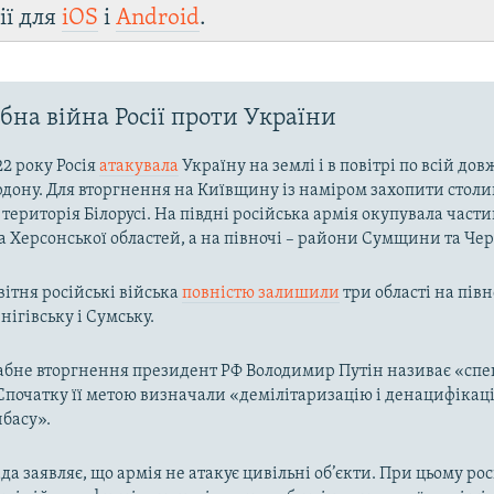
ії для
iOS
і
Android
.
на війна Росії проти України
22 року Росія
атакувала
Україну на землі і в повітрі по всій до
рдону. Для вторгнення на Київщину із наміром захопити столи
територія Білорусі. На півдні російська армія окупувала част
та Херсонської областей, а на півночі – райони Сумщини та Че
вітня російські війська
повністю залишили
три області на півн
нігівську і Сумську.
бне вторгнення президент РФ Володимир Путін називає «спе
Спочатку її метою визначали «демілітаризацію і денацифікац
нбасу».
да заявляє, що армія не атакує цивільні об’єкти. При цьому ро