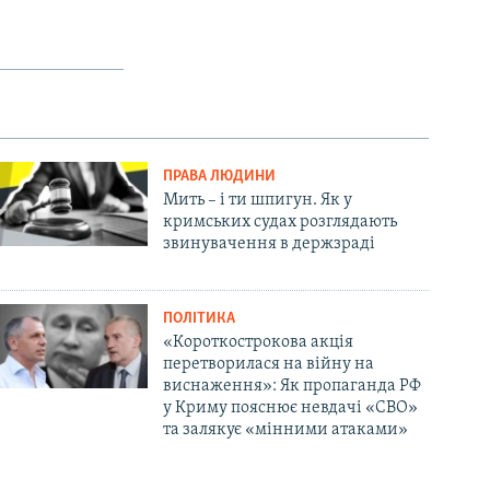
ПРАВА ЛЮДИНИ
Мить – і ти шпигун. Як у
кримських судах розглядають
звинувачення в держзраді
ПОЛІТИКА
«Короткострокова акція
перетворилася на війну на
виснаження»: Як пропаганда РФ
у Криму пояснює невдачі «СВО»
та залякує «мінними атаками»