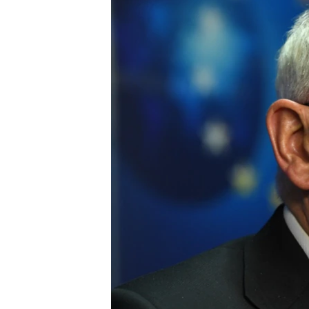
ВІДЕОУРОКИ «ELIFBE»
СВІДЧЕННЯ ОКУПАЦІЇ
УКРАЇНСЬКА ПРОБЛЕМА КРИМУ
ІНФОГРАФІКА