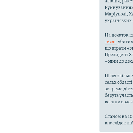
авіація, раке
Руйнування
Маріуполі, Х
українських м
На початок к
тисяч
убитими
що втрати «з
Президент Зе
«один до дес
Після звільне
селах област
зокрема діте
беруть участ
воєнних злоч
Станом на 10
внаслідок вій