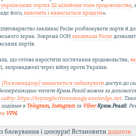
 українських портах 22 мільйони тонн продовольства
, 
раде його,
вивозить і намагається продати
».
півтовариство закликає Росію розблокувати порти й д
їнського зерна. Зокрема ООН
закликала Росію
дозволит
їнських портів.
яла, що готова наростити постачання продовольства,
як
ї, запроваджені через війну проти України.
 (Роскомнадзор) намагається заблокувати
доступ до са
 Безперешкодно читати Крим.Реалії можна за допомог
сайту: https://krymrgbcrlvrexoeaqjy.azureedge.net
. Так
 подіями в
Telegram
,
Instagram
та
Viber
Крим.Реалії
. Р
ти
VPN
.
з блокування і цензури! Встановити
додаток