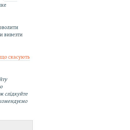
яке
озволити
и вивезти
що скасують
йту
ою
ож слідкуйте
екомендуємо