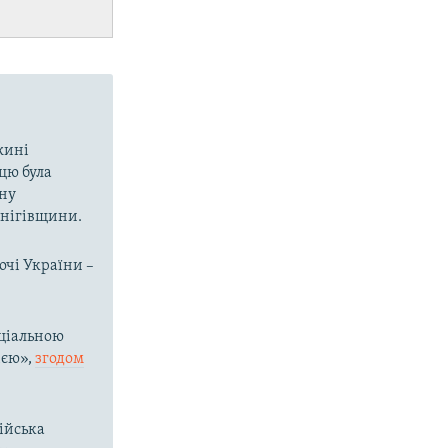
вжині
цю була
ину
рнігівщини.
очі України –
ціальною
ією»,
згодом
сійська