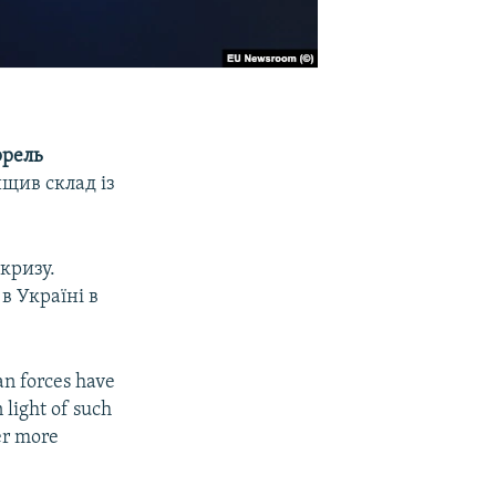
ррель
ищив склад із
кризу.
в Україні в
ian forces have
n light of such
er more