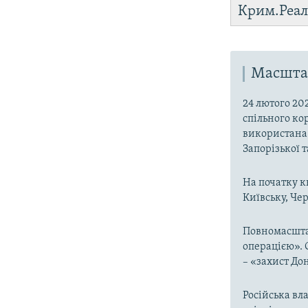
Крим.Реал
Масштаб
24 лютого 20
спільного ко
використана 
Запорізької 
На початку к
Київську, Чер
Повномасшта
операцією». 
– «захист До
Російська вла