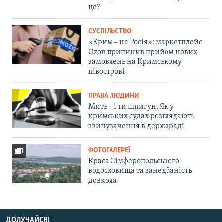
це?
СУСПІЛЬСТВО
«Крим – не Росія»: маркетплейс
Ozon припинив прийом нових
замовлень на Кримському
півострові
ПРАВА ЛЮДИНИ
Мить – і ти шпигун. Як у
кримських судах розглядають
звинувачення в держзраді
ФОТОГАЛЕРЕЇ
Краса Сімферопольського
водосховища та занедбаність
довкола
ДОЛУЧАЙСЯ!