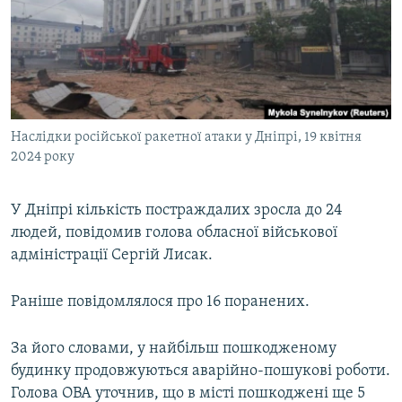
ВІДЕОУРОКИ «ELIFBE»
Русский
СВІДЧЕННЯ ОКУПАЦІЇ
Qırımtatar
УКРАЇНСЬКА ПРОБЛЕМА КРИМУ
ДОЛУЧАЙСЯ!
ІНФОГРАФІКА
Наслідки російської ракетної атаки у Дніпрі, 19 квітня
2024 року
Усі сайти RFE/RL
У Дніпрі кількість постраждалих зросла до 24
людей, повідомив голова обласної військової
адміністрації Сергій Лисак.
Раніше повідомлялося про 16 поранених.
За його словами, у найбільш пошкодженому
будинку продовжуються аварійно-пошукові роботи.
Голова ОВА уточнив, що в місті пошкоджені ще 5