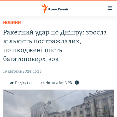
Доступність
посилання
Перейти
НОВИНИ
до
НОВИНИ
Ракетний удар по Дніпру: зросла
основного
ВОДА.КРИМ
матеріалу
кількість постраждалих,
ВІДЕО ТА ФОТО
Перейти
пошкоджені шість
до
ПОЛІТИКА
багатоповерхівок
основної
БЛОГИ
навігації
19 квітень 2024, 15:16
Перейти
ПОГЛЯД
до
Поділитись
Читати без VPN
ІНТЕРВ'Ю
пошуку
ВСЕ ЗА ДЕНЬ
СПЕЦПРОЕКТИ
ЯК ОБІЙТИ БЛОКУВАННЯ
ДЕПОРТАЦІЯ