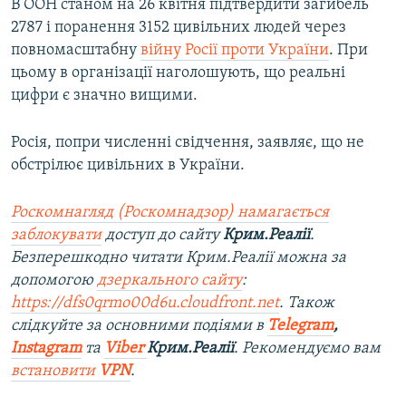
В ООН станом на 26 квітня підтвердити загибель
2787 і поранення 3152 цивільних людей через
повномасштабну
війну Росії проти України
. При
цьому в організації наголошують, що реальні
цифри є значно вищими.
Росія, попри численні свідчення, заявляє, що не
обстрілює цивільних в України.
Роскомнагляд (Роскомнадзор) намагається
заблокувати
доступ до сайту
Крим.Реалії
.
Безперешкодно читати Крим.Реалії можна за
допомогою
дзеркального сайту
:
https://dfs0qrmo00d6u.cloudfront.net
. Також
слідкуйте за основними подіями в
Telegram
,
Instagram
та
Viber
Крим.Реалії
. Рекомендуємо вам
встановити
VPN
.