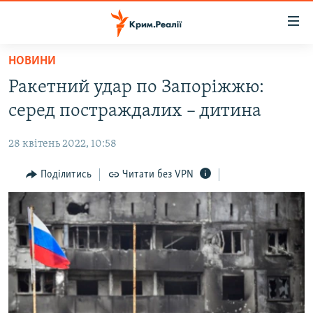
Доступність
посилання
Перейти
НОВИНИ
до
НОВИНИ
Ракетний удар по Запоріжжю:
основного
ВОДА.КРИМ
матеріалу
серед постраждалих – дитина
ВІДЕО ТА ФОТО
Перейти
до
28 квітень 2022, 10:58
ПОЛІТИКА
основної
БЛОГИ
Поділитись
Читати без VPN
навігації
Перейти
ПОГЛЯД
до
ІНТЕРВ'Ю
пошуку
ВСЕ ЗА ДЕНЬ
СПЕЦПРОЕКТИ
ЯК ОБІЙТИ БЛОКУВАННЯ
ДЕПОРТАЦІЯ