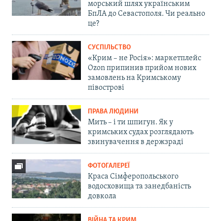
морський шлях українським
БпЛА до Севастополя. Чи реально
це?
СУСПІЛЬСТВО
«Крим – не Росія»: маркетплейс
Ozon припинив прийом нових
замовлень на Кримському
півострові
ПРАВА ЛЮДИНИ
Мить – і ти шпигун. Як у
кримських судах розглядають
звинувачення в держзраді
ФОТОГАЛЕРЕЇ
Краса Сімферопольського
водосховища та занедбаність
довкола
ВІЙНА ТА КРИМ