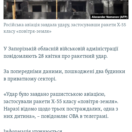
ВІДЕОУРОКИ «ELIFBE»
Русский
СВІДЧЕННЯ ОКУПАЦІЇ
Qırımtatar
Російська авіація завдала удару, застосувавши ракети Х-55
УКРАЇНСЬКА ПРОБЛЕМА КРИМУ
класу «повітря-земля»
ДОЛУЧАЙСЯ!
ІНФОГРАФІКА
У Запорізькій обласній військовій адміністрації
повідомляють 28 квітня про ракетний удар.
Усі сайти RFE/RL
За попередніми даними, пошкоджені два будинки
в приватному секторі.
«Удар було завдано рашистською авіацією,
застосували ракети Х-55 класу «повітря-земля».
Наразі відомо щодо трьох постраждалих, одна з
них дитина», – повідомляє ОВА в телеграмі.
Інформація уточнюється.