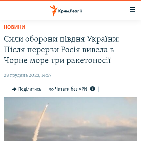
Доступність
посилання
Перейти
НОВИНИ
до
НОВИНИ
Сили оборони півдня України:
основного
ВОДА.КРИМ
матеріалу
Після перерви Росія вивела в
ВІДЕО ТА ФОТО
Перейти
Чорне море три ракетоносії
до
ПОЛІТИКА
основної
28 грудень 2023, 14:57
БЛОГИ
навігації
Перейти
Поділитись
Читати без VPN
ПОГЛЯД
до
ІНТЕРВ'Ю
пошуку
ВСЕ ЗА ДЕНЬ
СПЕЦПРОЕКТИ
ЯК ОБІЙТИ БЛОКУВАННЯ
ДЕПОРТАЦІЯ