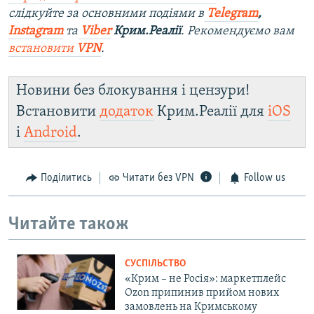
слідкуйте за основними подіями в
Telegram
,
Instagram
та
Viber
Крим.Реалії
. Рекомендуємо вам
встановити
VPN
.
Новини без блокування і цензури!
Встановити
додаток
Крим.Реалії для
iOS
і
Android
.
Поділитись
Читати без VPN
Follow us
Читайте також
СУСПІЛЬСТВО
«Крим – не Росія»: маркетплейс
Ozon припинив прийом нових
замовлень на Кримському