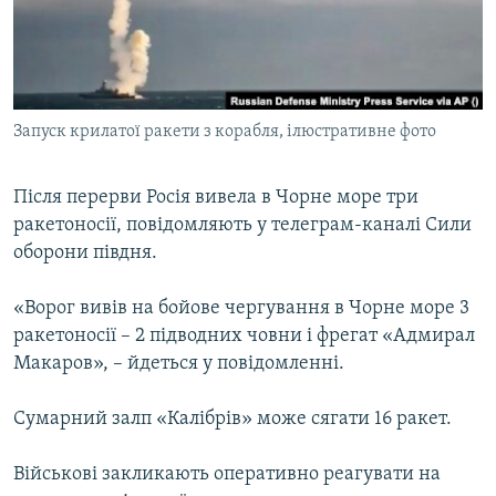
ВІДЕОУРОКИ «ELIFBE»
Русский
СВІДЧЕННЯ ОКУПАЦІЇ
Qırımtatar
УКРАЇНСЬКА ПРОБЛЕМА КРИМУ
Запуск крилатої ракети з корабля, ілюстративне фото
ДОЛУЧАЙСЯ!
ІНФОГРАФІКА
Після перерви Росія вивела в Чорне море три
ракетоносії, повідомляють у телеграм-каналі Сили
Усі сайти RFE/RL
оборони півдня.
«Ворог вивів на бойове чергування в Чорне море 3
ракетоносії – 2 підводних човни і фрегат «Адмирал
Макаров», – йдеться у повідомленні.
Сумарний залп «Калібрів» може сягати 16 ракет.
Військові закликають оперативно реагувати на