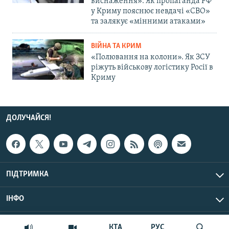
виснаження»: Як пропаганда РФ
у Криму пояснює невдачі «СВО»
та залякує «мінними атаками»
ВІЙНА ТА КРИМ
«Полювання на колони». Як ЗСУ
ріжуть військову логістику Росії в
Криму
ДОЛУЧАЙСЯ!
ПІДТРИМКА
ІНФО
© Крим.Реалії, 2026 | Усі права застережено.
КТА
РУС