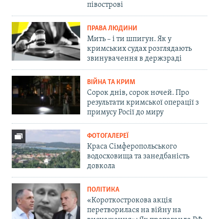
півострові
ПРАВА ЛЮДИНИ
Мить – і ти шпигун. Як у
кримських судах розглядають
звинувачення в держзраді
ВІЙНА ТА КРИМ
Сорок днів, сорок ночей. Про
результати кримської операції з
примусу Росії до миру
ФОТОГАЛЕРЕЇ
Краса Сімферопольського
водосховища та занедбаність
довкола
ПОЛІТИКА
«Короткострокова акція
перетворилася на війну на