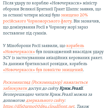
Після удару по кораблю «Новочеркасск» міністр
оборони Великої Британії Ґрант Шаппс заявив, що
за останні чотири місяці було
знищено 20%
російського Чорноморського флоту
. Він зазначив,
що домінування Росії в Чорному морі зараз
поставлене під сумнів.
У Міноборони Росії заявили, що
корабель
«Новочеркасск»
був пошкоджений внаслідок удару
ЗСУ із застосуванням авіаційних керованих ракет.
За даними британської розвідки, корабель
«Новочеркасск» був повністю знищений
.
Роскомнагляд (Роскомнадзор) намагається
заблокувати
доступ до сайту
Крим.Реалії
.
Безперешкодно читати Крим.Реалії можна за
допомогою
дзеркального сайту
:
https://dfs0qrmo00d6u.cloudfront.net
. Також