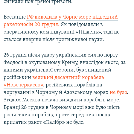
сигнали повітряної тривоги.
Востаннє
РФ виводила у Чорне море підводний
ракетоносій 20 грудня.
Як повідомляли в
оперативному командуванні «Південь», тоді це
сталося вперше після тритижневої паузи.
26 грудня після удару українських сил по порту
Феодосії в окупованому Криму, внаслідок якого, за
даними української сторони, був знищений
російський
великий десантний корабель
«Новочеркасск»
, російських кораблів на
чергуванні в Чорному й Азовському морях
не було
.
Згодом Москва почала виводити кораблі в море.
Вранці 28 грудня в Чорному морі вже було шість
російських кораблів, проте серед них носіїв
крилатих ракет «Калібр» не було.