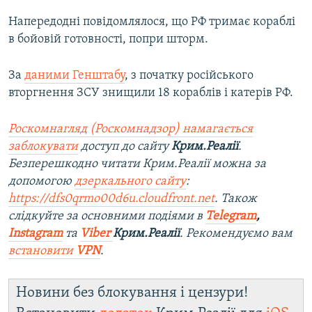
Напередодні повідомлялося, що РФ тримає кораблі
в бойовій готовності, попри шторм.
За
даними Генштабу
, з початку російського
вторгнення ЗСУ знищили 18 кораблів і катерів РФ.
Роскомнагляд (Роскомнадзор) намагається
заблокувати
доступ до сайту
Крим.Реалії
.
Безперешкодно читати Крим.Реалії можна за
допомогою
дзеркального сайту
:
https://dfs0qrmo00d6u.cloudfront.net
. Також
слідкуйте за основними подіями в
Telegram
,
Instagram
та
Viber
Крим.Реалії
. Ре
комендуємо вам
встановити
VPN
.
Новини без блокування і цензури!