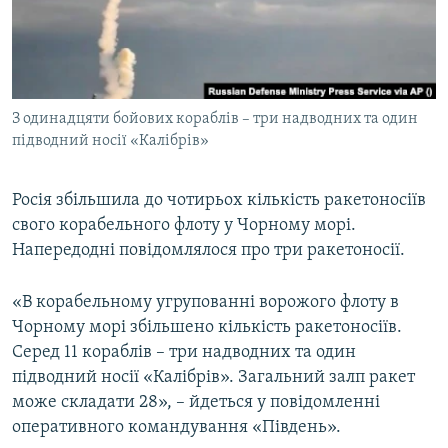
ВІДЕОУРОКИ «ELIFBE»
Русский
СВІДЧЕННЯ ОКУПАЦІЇ
Qırımtatar
УКРАЇНСЬКА ПРОБЛЕМА КРИМУ
З одинадцяти бойових кораблів – три надводних та один
ДОЛУЧАЙСЯ!
ІНФОГРАФІКА
підводний носії «Калібрів»
Росія збільшила до чотирьох кількість ракетоносіїв
Усі сайти RFE/RL
свого корабельного флоту у Чорному морі.
Напередодні повідомлялося про три ракетоносії.
«В корабельному угрупованні ворожого флоту в
Чорному морі збільшено кількість ракетоносіїв.
Серед 11 кораблів – три надводних та один
підводний носії «Калібрів». Загальний залп ракет
може складати 28», – йдеться у повідомленні
оперативного командування «Південь».