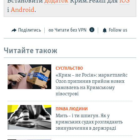
Встановити
додаток
Крим.Реалії для
iOS
і
Android
.
Поділитись
Читати без VPN
Follow us
Читайте також
СУСПІЛЬСТВО
«Крим – не Росія»: маркетплейс
Ozon припинив прийом нових
замовлень на Кримському
півострові
ПРАВА ЛЮДИНИ
Мить – і ти шпигун. Як у
кримських судах розглядають
звинувачення в держзраді