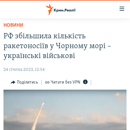
Доступність
посилання
Перейти
НОВИНИ
до
НОВИНИ
РФ збільшила кількість
основного
ВОДА.КРИМ
матеріалу
ракетоносіїв у Чорному морі –
ВІДЕО ТА ФОТО
Перейти
українські військові
до
ПОЛІТИКА
основної
24 січень 2023, 12:54
БЛОГИ
навігації
Перейти
Поділитись
Читати без VPN
ПОГЛЯД
до
ІНТЕРВ'Ю
пошуку
ВСЕ ЗА ДЕНЬ
СПЕЦПРОЕКТИ
ЯК ОБІЙТИ БЛОКУВАННЯ
ДЕПОРТАЦІЯ