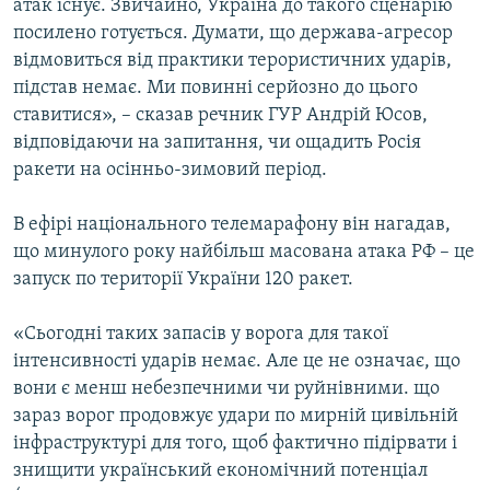
атак існує. Звичайно, Україна до такого сценарію
посилено готується. Думати, що держава-агресор
відмовиться від практики терористичних ударів,
підстав немає. Ми повинні серйозно до цього
ставитися», – сказав речник ГУР Андрій Юсов,
відповідаючи на запитання, чи ощадить Росія
ракети на осінньо-зимовий період.
В ефірі національного телемарафону він нагадав,
що минулого року найбільш масована атака РФ – це
запуск по території України 120 ракет.
«Сьогодні таких запасів у ворога для такої
інтенсивності ударів немає. Але це не означає, що
вони є менш небезпечними чи руйнівними. що
зараз ворог продовжує удари по мирній цивільній
інфраструктурі для того, щоб фактично підірвати і
знищити український економічний потенціал