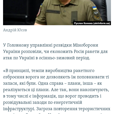
ВІДЕОУРОКИ «ELIFBE»
Русский
СВІДЧЕННЯ ОКУПАЦІЇ
Qırımtatar
УКРАЇНСЬКА ПРОБЛЕМА КРИМУ
Андрій Юсов
ДОЛУЧАЙСЯ!
ІНФОГРАФІКА
У Головному управлінні розвідки Міноборони
України розповіли, чи економить Росія ракети для
Усі сайти RFE/RL
атак по Україні в осінньо-зимовий період.
«В принципі, темпи виробництва ракетного
озброєння ворога не дозволяють їм поповнювати ті
запаси, які були. Одна справа – плани, інша – як
реалізуються ці плани. Але так, вони накопичують,
в тому числі є інформація, що ворог проводить і
розвідувальні заходи по енергетичній
інфраструктурі. Загроза повторення терористичних