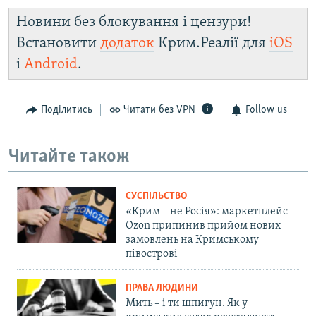
Новини без блокування і цензури!
Встановити
додаток
Крим.Реалії для
iOS
і
Android
.
Поділитись
Читати без VPN
Follow us
Читайте також
СУСПІЛЬСТВО
«Крим – не Росія»: маркетплейс
Ozon припинив прийом нових
замовлень на Кримському
півострові
ПРАВА ЛЮДИНИ
Мить – і ти шпигун. Як у