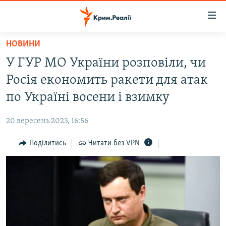
Доступність
посилання
Перейти
НОВИНИ
до
НОВИНИ
У ГУР МО України розповіли, чи
основного
ВОДА.КРИМ
матеріалу
Росія економить ракети для атак
ВІДЕО ТА ФОТО
Перейти
по Україні восени і взимку
до
ПОЛІТИКА
основної
20 вересень 2023, 16:56
БЛОГИ
навігації
Перейти
Поділитись
Читати без VPN
ПОГЛЯД
до
ІНТЕРВ'Ю
пошуку
ВСЕ ЗА ДЕНЬ
СПЕЦПРОЕКТИ
ЯК ОБІЙТИ БЛОКУВАННЯ
ДЕПОРТАЦІЯ