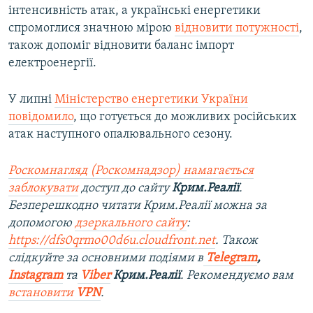
інтенсивність атак, а українські енергетики
спромоглися значною мірою
відновити потужності
,
також допоміг відновити баланс імпорт
електроенергії.
У липні
Міністерство енергетики України
повідомило
, що готується до можливих російських
атак наступного опалювального сезону.
Роскомнагляд (Роскомнадзор) намагається
заблокувати
доступ до сайту
Крим.Реалії
.
Безперешкодно читати Крим.Реалії можна за
допомогою
дзеркального сайту
:
https://dfs0qrmo00d6u.cloudfront.net
. Також
слідкуйте за основними подіями в
Telegram
,
Instagram
та
Viber
Крим.Реалії
. Рекомендуємо вам
встановити
VPN
.