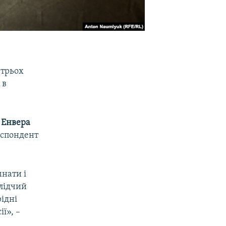
 трьох
 в
.
а
Енвера
еспондент
мнати і
слідчий
рідні
ї», –