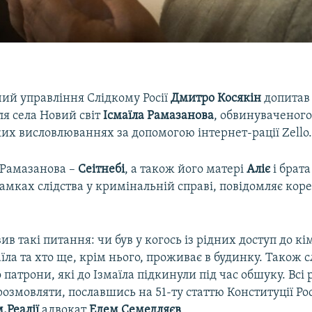
чий управління Слідкому Росії
Дмитро Косякін
допитав
ля села Новий світ
Ісмаїла Рамазанова
, обвинуваченого
их висловлюваннях за допомогою інтернет-рації Zello
 Рамазанова –
Сеітнебі
, а також його матері
Аліє
і брат
рамках слідства у кримінальній справі, повідомляє кор
ив такі питання: чи був у когось із рідних доступ до кі
їла та хто ще, крім нього, проживає в будинку. Також 
 патрони, які до Ізмаїла підкинули під час обшуку. Всі 
озмовляти, пославшись на 51-ту статтю Конституції Росі
.Реалії
адвокат
Едем Семедляєв
.