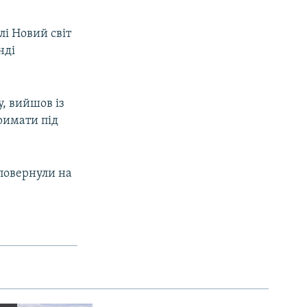
лі Новий світ
нді
, вийшов із
римати під
 повернули на