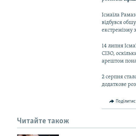
Ісмаїла Рамаз
відбувся обшу
екстремізму з
14 липня Ісма
СІЗО, оскільк
арештом пона
2 серпня стал
додаткове роз
Поділитис
Читайте також