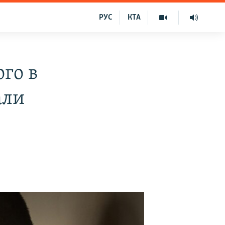
РУС
КТА
го в
али