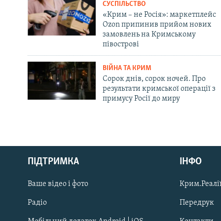
СУСПІЛЬСТВО
«Крим – не Росія»: маркетплейс
Ozon припинив прийом нових
замовлень на Кримському
півострові
ВІЙНА ТА КРИМ
Сорок днів, сорок ночей. Про
результати кримської операції з
примусу Росії до миру
Русский
ПІДТРИМКА
ІНФО
Qırımtatar
Ваше відео і фото
Крим.Реалії
ДОЛУЧАЙСЯ!
Радіо
Передрук