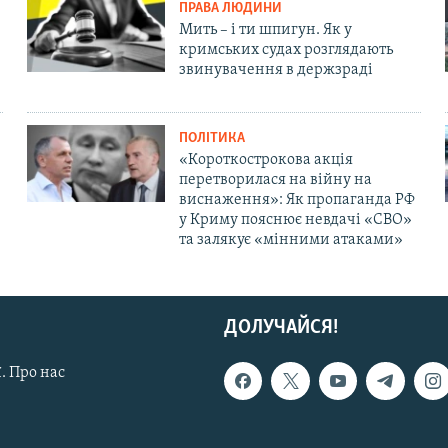
ПРАВА ЛЮДИНИ
Мить – і ти шпигун. Як у
кримських судах розглядають
звинувачення в держзраді
ПОЛІТИКА
«Короткострокова акція
перетворилася на війну на
виснаження»: Як пропаганда РФ
у Криму пояснює невдачі «СВО»
та залякує «мінними атаками»
ДОЛУЧАЙСЯ!
. Про нас