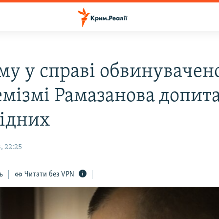
му у справі обвинувачено
емізмі Рамазанова допит
рідних
, 22:25
ь
Читати без VPN