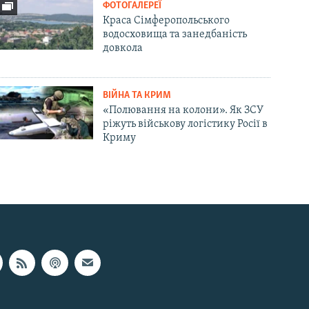
ФОТОГАЛЕРЕЇ
Краса Сімферопольського
водосховища та занедбаність
довкола
ВІЙНА ТА КРИМ
«Полювання на колони». Як ЗСУ
ріжуть військову логістику Росії в
Криму