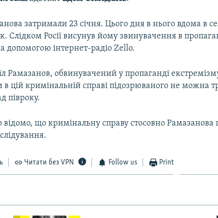
анова затримали 23 січня. Цього дня в нього вдома в се
к. Слідком Росії висунув йому звинувачення в пропага
а допомогою інтернет-радіо Zello.
їл Рамазанов, обвинувачений у пропаганді екстремізму
и в цій кримінальній справі підозрюваного не можна т
д півроку.
о відомо, що кримінальну справу стосовно Рамазанова
слідування.
ь
Читати без VPN
Follow us
Print