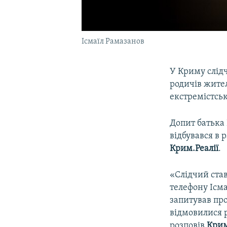
Ісмаїл Рамазанов
У Криму слід
родичів жите
екстремістськ
Допит батька
відбувався в 
Крим.Реалії
.
«Слідчий став
телефону Ісма
запитував про
відмовилися р
розповів
Крим