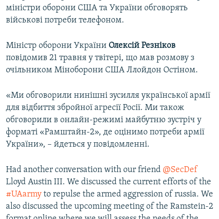
міністри оборони США та України обговорять
військові потреби телефоном.
Міністр оборони України
Олексій Резніков
повідомив 21 травня у твітері, що мав розмову з
очільником Міноборони США Ллойдон Остіном.
«Ми обговорили нинішні зусилля української армії
для відбиття збройної агресії Росії. Ми також
обговорили в онлайн-режимі майбутню зустріч у
форматі «Рамштайн-2», де оцінимо потреби армії
України», – йдеться у повідомленні.
Had another conversation with our friend
@SecDef
Lloyd Austin III. We discussed the current efforts of the
#UAarmy
to repulse the armed aggression of russia. We
also discussed the upcoming meeting of the Ramstein-2
format online where we will assess the needs of the