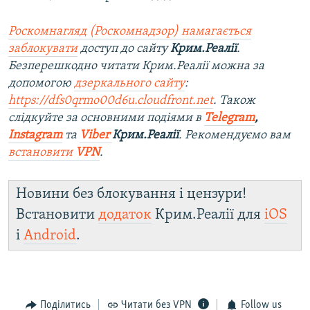
Роскомнагляд (Роскомнадзор) намагається
заблокувати
доступ до сайту
Крим.Реалії
.
Безперешкодно читати Крим.Реалії можна за
допомогою
дзеркального сайту
:
https://dfs0qrmo00d6u.cloudfront.net
. Також
слідкуйте за основними подіями в
Telegram
,
Instagram
та
Viber
Крим.Реалії
. Рекомендуємо вам
встановити
VPN
.
Новини без блокування і цензури!
Встановити
додаток
Крим.Реалії для
iOS
і
Android
.
Поділитись
Читати без VPN
Follow us