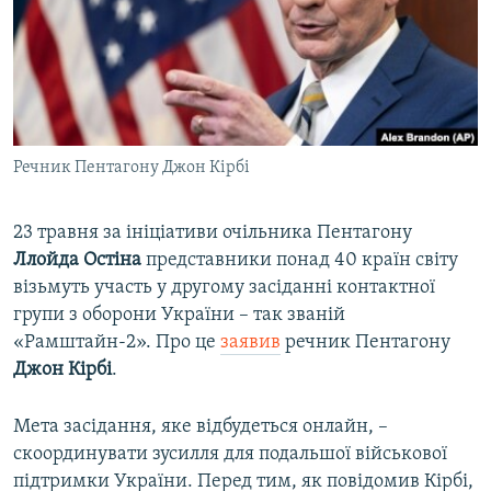
ВІДЕОУРОКИ «ELIFBE»
Русский
СВІДЧЕННЯ ОКУПАЦІЇ
Qırımtatar
УКРАЇНСЬКА ПРОБЛЕМА КРИМУ
ДОЛУЧАЙСЯ!
ІНФОГРАФІКА
Речник Пентагону Джон Кірбі
23 травня за ініціативи очільника Пентагону
Усі сайти RFE/RL
Ллойда Остіна
представники понад 40 країн світу
візьмуть участь у другому засіданні контактної
групи з оборони України – так званій
«Рамштайн-2». Про це
заявив
речник Пентагону
Джон Кірбі
.
Мета засідання, яке відбудеться онлайн, –
скоординувати зусилля для подальшої військової
підтримки України. Перед тим, як повідомив Кірбі,