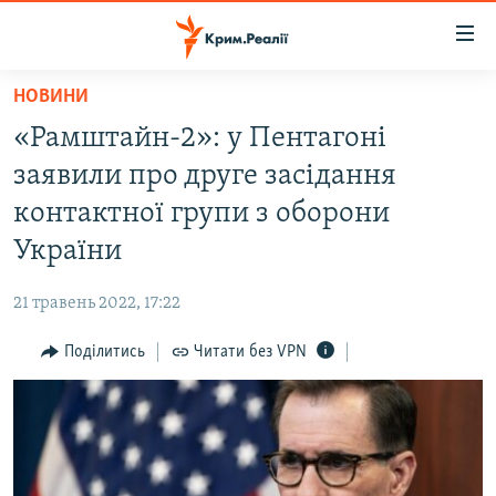
Доступність
посилання
Перейти
НОВИНИ
до
НОВИНИ
«Рамштайн-2»: у Пентагоні
основного
ВОДА.КРИМ
матеріалу
заявили про друге засідання
ВІДЕО ТА ФОТО
Перейти
контактної групи з оборони
до
ПОЛІТИКА
України
основної
БЛОГИ
навігації
21 травень 2022, 17:22
Перейти
ПОГЛЯД
до
Поділитись
Читати без VPN
ІНТЕРВ'Ю
пошуку
ВСЕ ЗА ДЕНЬ
СПЕЦПРОЕКТИ
ЯК ОБІЙТИ БЛОКУВАННЯ
ДЕПОРТАЦІЯ