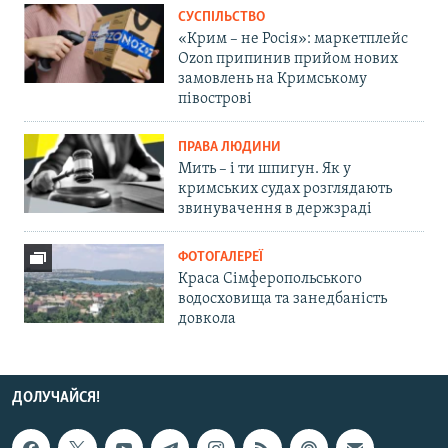
СУСПІЛЬСТВО
«Крим – не Росія»: маркетплейс
Ozon припинив прийом нових
замовлень на Кримському
півострові
ПРАВА ЛЮДИНИ
Мить – і ти шпигун. Як у
кримських судах розглядають
звинувачення в держзраді
ФОТОГАЛЕРЕЇ
Краса Сімферопольського
водосховища та занедбаність
довкола
ДОЛУЧАЙСЯ!