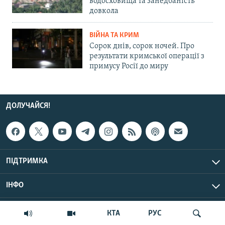
водосховища та занедбаність
довкола
ВІЙНА ТА КРИМ
Сорок днів, сорок ночей. Про
результати кримської операції з
примусу Росії до миру
ДОЛУЧАЙСЯ!
ПІДТРИМКА
ІНФО
© Крим.Реалії, 2026 | Усі права застережено.
КТА
РУС