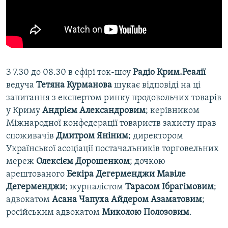
З 7.30 до 08.30 в ефірі ток-шоу
Радіо Крим.Реалії
ведуча
Тетяна Курманова
шукає відповіді на ці
запитання з експертом ринку продовольчих товарів
у Криму
Андрієм Александровим
; керівником
Міжнародної конфедерації товариств захисту прав
споживачів
Дмитром Яніним
; директором
Української асоціації постачальників торговельних
мереж
Олексієм Дорошенком
; дочкою
арештованого
Бекіра Дегерменджи Мавіле
Дегерменджи
; журналістом
Тарасом Ібрагімовим
;
адвокатом
Асана Чапуха Айдером Азаматовим
;
російським адвокатом
Миколою Полозовим
.