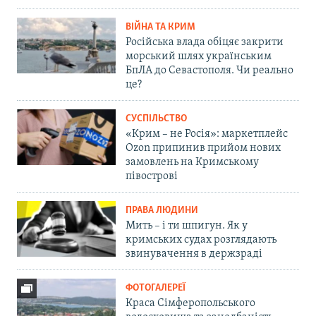
ВІЙНА ТА КРИМ
Російська влада обіцяє закрити
морський шлях українським
БпЛА до Севастополя. Чи реально
це?
СУСПІЛЬСТВО
«Крим – не Росія»: маркетплейс
Ozon припинив прийом нових
замовлень на Кримському
півострові
ПРАВА ЛЮДИНИ
Мить – і ти шпигун. Як у
кримських судах розглядають
звинувачення в держзраді
ФОТОГАЛЕРЕЇ
Краса Сімферопольського