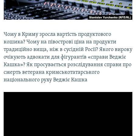
ВІДЕОУРОКИ «ELIFBE»
Русский
СВІДЧЕННЯ ОКУПАЦІЇ
Qırımtatar
УКРАЇНСЬКА ПРОБЛЕМА КРИМУ
Чому в Криму зросла вартість продуктового
ДОЛУЧАЙСЯ!
ІНФОГРАФІКА
кошика? Чому на півострові ціна на продукти
традиційно вища, ніж в сусідній Росії? Якого вироку
очікують адвокати для фігурантів «справи Веджіє
Кашка»? Як просувається розслідування справи про
Усі сайти RFE/RL
смерть ветерана кримськотатарського
національного руху Веджіє Кашка