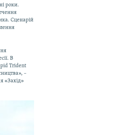
ні роки.
печення
ника. Сценарій
плення
ння
сії. В
pid Trident
сництва», –
я «Захід»