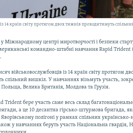
із 14 країн світу протягом двох тижнів проходитимуть спільн
 у Міжнародному центрі миротворчості і безпеки стар
мериканські командно-штабні навчання Rapid Trident
.
сяч військовослужбовців із 14 країн світу протягом дв
 спільний вишкіл. У навчаннях візьмуть участь, зокр
Польща, Велика Британія, Молдова та Грузія.
d Trident бере участь саме весь склад багатонаціональ
ригади, а це 10 десантна гірсько-штурмова бригада, як
 Яворівському полігоні у рамках спільних українсько-
акож у навчаннях беруть участь Національна гвардія, 
кордонники.