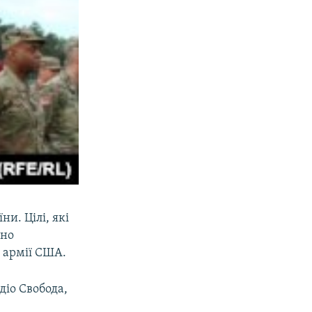
и. Цілі, які
ьно
л армії США.
діо Свобода,