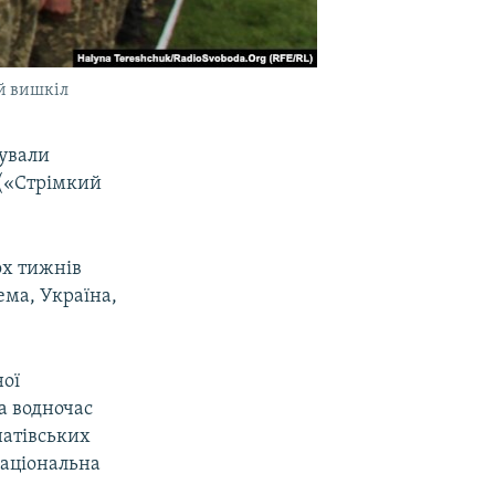
ий вишкіл
тували
 («Стрімкий
ох тижнів
ема, Україна,
ної
а водночас
натівських
Національна