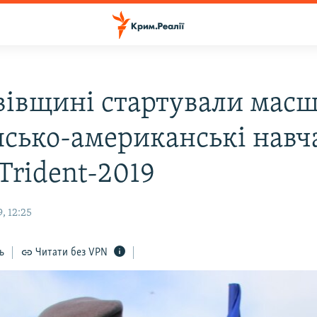
вівщині стартували масш
нсько-американські навч
Trident-2019
, 12:25
ь
Читати без VPN