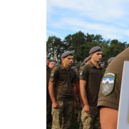
ВІДЕОУРОКИ «ELIFBE»
СВІДЧЕННЯ ОКУПАЦІЇ
УКРАЇНСЬКА ПРОБЛЕМА КРИМУ
ІНФОГРАФІКА