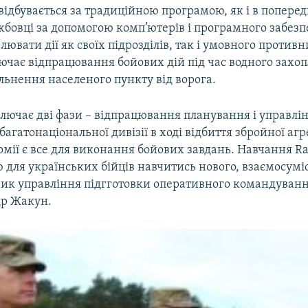
 відбувається за традиційною програмою, як і в поперед
жбовці за допомогою комп’ютерів і програмного забез
ювати дії як своїх підрозділів, так і умовного против
ючає відпрацювання бойових дій під час водного захо
вільнення населеного пункту від ворога.
лючає дві фази – відпрацювання планування і управлі
агатонаціональної дивізії в ході відбиття збройної агре
рмії є все для виконання бойових завдань. Навчання Ra
 для українських бійців навчитись нового, взаємосумі
ик управління підгготовки оперативного командуванн
р Жакун.