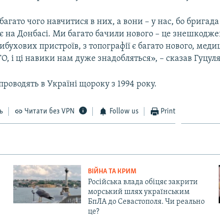
гато чого навчитися в них, а вони – у нас, бо бригад
є на Донбасі. Ми багато бачили нового – це знешкодж
бухових пристроїв, з топографії є багато нового, мед
О, і ці навики нам дуже знадобляться», – сказав Гуцуля
 проводять в Україні щороку з 1994 року.
ь
Читати без VPN
Follow us
Print
ВІЙНА ТА КРИМ
Російська влада обіцяє закрити
морський шлях українським
БпЛА до Севастополя. Чи реально
це?