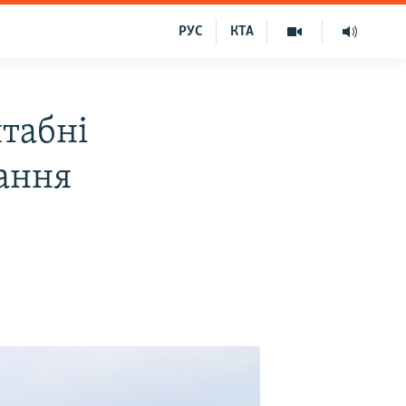
РУС
КТА
табні
ання