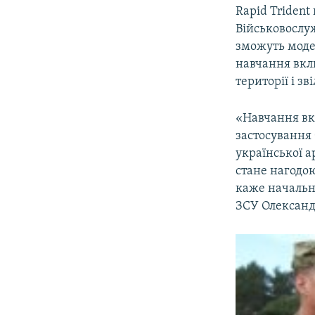
Rapid Trident
Військовослу
зможуть модел
навчання вкл
території і з
«Навчання вк
застосування б
української а
стане нагодою
каже начальн
ЗСУ Олександ