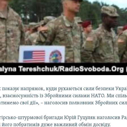
t показує напрямок, куди рухаються сили безпеки Україн
ь, взаємосумність із Збройними силами НАТО. Ми спіл
тимемо свої дії», – наголосив полковник Збройних си
гірсько-штурмової бригади Юрій Гуцуляк наголосив Ра
і його побратимів дуже важливий обмін досвіду.