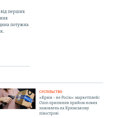
а від перших
ення
ицина потужна
к.
СУСПІЛЬСТВО
«Крим – не Росія»: маркетплейс
Ozon припинив прийом нових
замовлень на Кримському
півострові