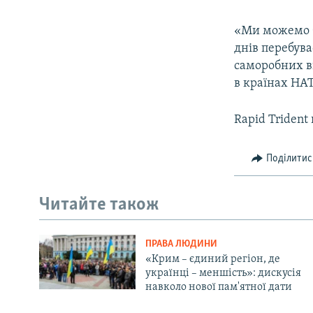
«Ми можемо ба
днів перебува
саморобних ви
в країнах НАТ
Rapid Trident
Поділитис
Читайте також
ПРАВА ЛЮДИНИ
«Крим – єдиний регіон, де
українці – меншість»: дискусія
навколо нової пам'ятної дати