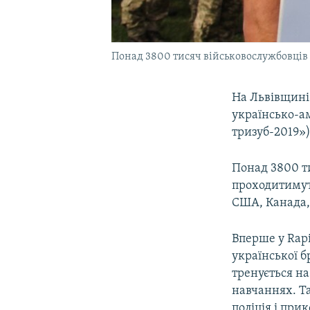
Понад 3800 тисяч військовослужбовців 
На Львівщині
українсько-а
тризуб-2019»)
Понад 3800 ти
проходитимуть
США, Канада, 
Вперше у Rapi
української б
тренується на
навчаннях. Т
поліція і при