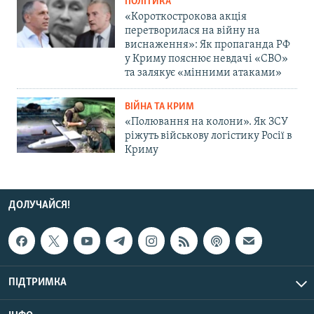
ПОЛІТИКА
«Короткострокова акція
перетворилася на війну на
виснаження»: Як пропаганда РФ
у Криму пояснює невдачі «СВО»
та залякує «мінними атаками»
ВІЙНА ТА КРИМ
«Полювання на колони». Як ЗСУ
ріжуть військову логістику Росії в
Криму
ДОЛУЧАЙСЯ!
ПІДТРИМКА