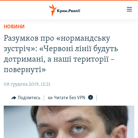
Доступність
посилання
Перейти
НОВИНИ
до
НОВИНИ
Разумков про «нормандську
основного
ВОДА.КРИМ
матеріалу
зустріч»: «Червоні лінії будуть
ВІДЕО ТА ФОТО
Перейти
дотримані, а наші території –
до
ПОЛІТИКА
повернуті»
основної
БЛОГИ
навігації
08 грудень 2019, 12:21
Перейти
ПОГЛЯД
до
Поділитись
Читати без VPN
ІНТЕРВ'Ю
пошуку
ВСЕ ЗА ДЕНЬ
СПЕЦПРОЕКТИ
ЯК ОБІЙТИ БЛОКУВАННЯ
ДЕПОРТАЦІЯ