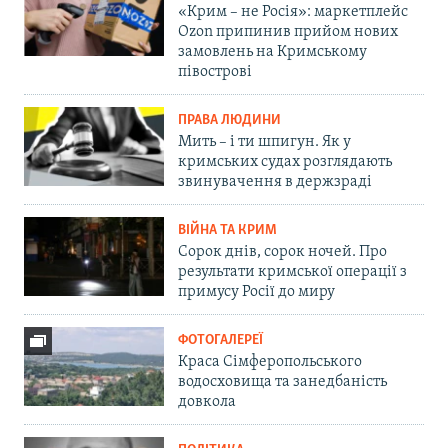
«Крим – не Росія»: маркетплейс
Ozon припинив прийом нових
замовлень на Кримському
півострові
ПРАВА ЛЮДИНИ
Мить – і ти шпигун. Як у
кримських судах розглядають
звинувачення в держзраді
ВІЙНА ТА КРИМ
Сорок днів, сорок ночей. Про
результати кримської операції з
примусу Росії до миру
ФОТОГАЛЕРЕЇ
Краса Сімферопольського
водосховища та занедбаність
довкола