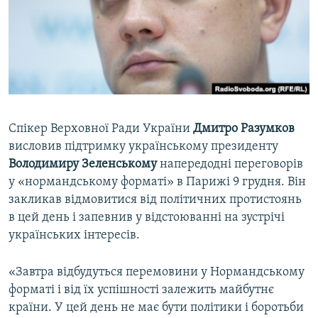
ВІДЕОУРОКИ «ELIFBE»
Русский
СВІДЧЕННЯ ОКУПАЦІЇ
Qırımtatar
УКРАЇНСЬКА ПРОБЛЕМА КРИМУ
ДОЛУЧАЙСЯ!
ІНФОГРАФІКА
Спікер Верховної Ради України
Дмитро Разумков
висловив підтримку українському президенту
Усі сайти RFE/RL
Володимиру Зеленському
напередодні переговорів
у «нормандському форматі» в Парижі 9 грудня. Він
закликав відмовитися від політичних протистоянь
в цей день і запевнив у відстоюванні на зустрічі
українських інтересів.
«Завтра відбудуться перемовини у Нормандському
форматі і від їх успішності залежить майбутнє
країни. У цей день не має бути політики і боротьби