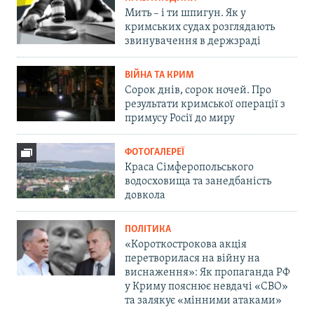
Мить – і ти шпигун. Як у
кримських судах розглядають
звинувачення в держзраді
ВІЙНА ТА КРИМ
Сорок днів, сорок ночей. Про
результати кримської операції з
примусу Росії до миру
ФОТОГАЛЕРЕЇ
Краса Сімферопольського
водосховища та занедбаність
довкола
ПОЛІТИКА
«Короткострокова акція
перетворилася на війну на
виснаження»: Як пропаганда РФ
у Криму пояснює невдачі «СВО»
та залякує «мінними атаками»