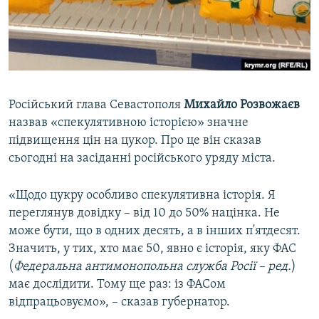
ВІДЕОУРОКИ «ELIFBE»
Русский
СВІДЧЕННЯ ОКУПАЦІЇ
Qırımtatar
УКРАЇНСЬКА ПРОБЛЕМА КРИМУ
ДОЛУЧАЙСЯ!
ІНФОГРАФІКА
Російський глава Севастополя
Михайло Розвожаєв
назвав «спекулятивною історією» значне
підвищення цін на цукор. Про це він сказав
Усі сайти RFE/RL
сьогодні на засіданні російського уряду міста.
«Щодо цукру особливо спекулятивна історія. Я
переглянув довідку – від 10 до 50% націнка. Не
може бути, що в одних десять, а в інших п'ятдесят.
Значить, у тих, хто має 50, явно є історія, яку ФАС
(
Федеральна антимонопольна служба Росії – ред.
)
має дослідити. Тому ще раз: із ФАСом
відпрацьовуємо», – сказав губернатор.