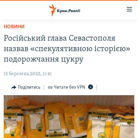
Доступність
посилання
Перейти
НОВИНИ
до
НОВИНИ
Російський глава Севастополя
основного
ВОДА.КРИМ
матеріалу
назвав «спекулятивною історією»
ВІДЕО ТА ФОТО
Перейти
подорожчання цукру
до
ПОЛІТИКА
основної
15 березень 2022, 11:41
БЛОГИ
навігації
Перейти
Поділитись
Читати без VPN
ПОГЛЯД
до
ІНТЕРВ'Ю
пошуку
ВСЕ ЗА ДЕНЬ
СПЕЦПРОЕКТИ
ЯК ОБІЙТИ БЛОКУВАННЯ
ДЕПОРТАЦІЯ