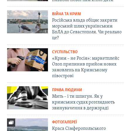
навколо нової пам'ятної дати
ВІЙНА ТА КРИМ
Російська влада обіцяє закрити
морський шлях українським
БпЛА до Севастополя. Чи реально
це?
СУСПІЛЬСТВО
«Крим – не Росія»: маркетплейс
Ozon припинив прийом нових
замовлень на Кримському
півострові
ПРАВА ЛЮДИНИ
Мить – і ти шпигун. Як у
кримських судах розглядають
звинувачення в держзраді
ФОТОГАЛЕРЕЇ
Краса Сімферопольського