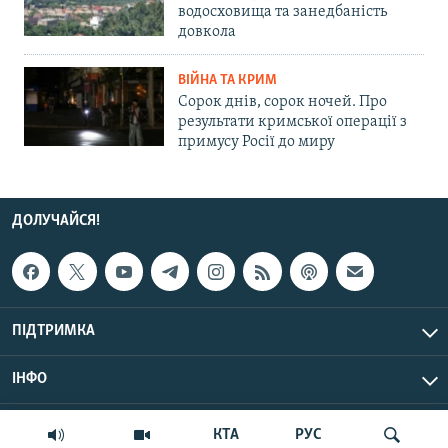
водосховища та занедбаність
довкола
ВІЙНА ТА КРИМ
Сорок днів, сорок ночей. Про
результати кримської операції з
примусу Росії до миру
ДОЛУЧАЙСЯ!
ПІДТРИМКА
ІНФО
© Крим.Реалії, 2026 | Усі права застережено.
КТА
РУС