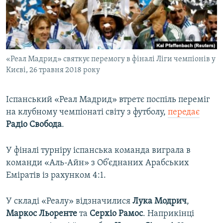
ВІДЕОУРОКИ «ELIFBE»
Русский
СВІДЧЕННЯ ОКУПАЦІЇ
Qırımtatar
УКРАЇНСЬКА ПРОБЛЕМА КРИМУ
«Реал Мадрид» святкує перемогу в фіналі Ліги чемпіонів у
ДОЛУЧАЙСЯ!
ІНФОГРАФІКА
Києві, 26 травня 2018 року
Іспанський «Реал Мадрид» втретє поспіль переміг
Усі сайти RFE/RL
на клубному чемпіонаті світу з футболу,
передає
​
Радіо Свобода
.​
У фіналі турніру іспанська команда виграла в
команди «Аль-Айн» з Об’єднаних Арабських
Еміратів із рахунком 4:1.
У складі «Реалу» відзначилися
Лука Модрич
,
Маркос Льоренте
та
Серхіо
Рамос
. Наприкінці