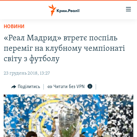
Доступність
посилання
Перейти
НОВИНИ
до
НОВИНИ
«Реал Мадрид» втретє поспіль
основного
ВОДА.КРИМ
матеріалу
переміг на клубному чемпіонаті
ВІДЕО ТА ФОТО
Перейти
світу з футболу
до
ПОЛІТИКА
основної
23 грудень 2018, 13:27
БЛОГИ
навігації
Перейти
Поділитись
Читати без VPN
ПОГЛЯД
до
ІНТЕРВ'Ю
пошуку
ВСЕ ЗА ДЕНЬ
СПЕЦПРОЕКТИ
ЯК ОБІЙТИ БЛОКУВАННЯ
ДЕПОРТАЦІЯ