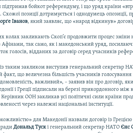
 підтримав бойкот референдуму, і що уряд країни «вт
. Схожої позиції дотримується і однодумець опозиції, 
орґе Іванов
, який заявляє, що «народ відкинув» договір
х колах закликають Скоп’є продовжити процес зміни н
 Афінами, так само, як і македонський уряд, посилаюч
ток голосів, відданих за договір серед учасників рефе
 із таким закликом виступив генеральний секретар Н
ой факт, що величезна більшість учасників голосуванн
омовленість, важливий», – заявив він про договір, як
донії і Греції підписали на березі прикордонного між
. Керівник ООН закликав усі політичні сили країни пр
вленості через належні національні інституції.
можливістю» для Македонії назвали договір із Грецією
 ради
Дональд Туск
і генеральний секретар НАТО
Єнс 