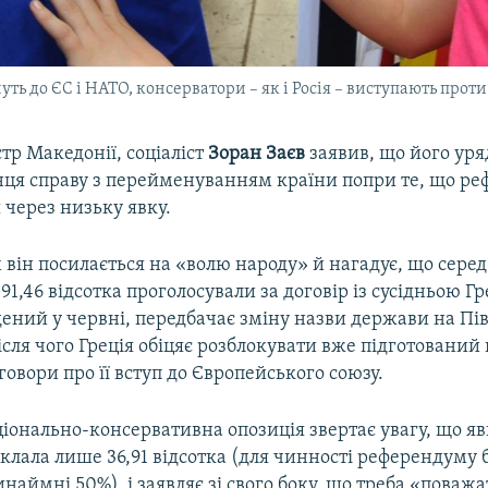
ть до ЄС і НАТО, консерватори – як і Росія – виступають проти
тр Македонії, соціаліст
Зоран Заєв
заявив, що його уря
інця справу з перейменуванням країни попри те, що р
я через низьку явку.
х він посилається на «волю народу» й нагадує, що сере
1,46 відсотка проголосували за договір із сусідньою Гр
дений у червні, передбачає зміну назви держави на Пі
сля чого Греція обіцяє розблокувати вже підготований 
говори про її вступ до Європейського союзу.
іонально-консервативна опозиція звертає увагу, що яв
лала лише 36,91 відсотка (для чинності референдуму 
наймні 50%), і заявляє зі свого боку, що треба «поваж