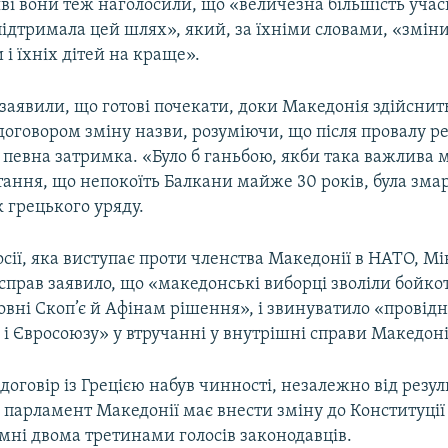
яві вони теж наголосили, що «величезна більшість уча
ідтримала цей шлях», який, за їхніми словами, «змін
 і їхніх дітей на краще».
ї заявили, що готові почекати, доки Македонія здійснит
договором зміну назви, розуміючи, що після провалу р
певна затримка. «Було б ганьбою, якби така важлива 
тання, що непокоїть Балкани майже 30 років, була зма
 грецького уряду.
осії, яка виступає проти членства Македонії в НАТО, Мі
прав заявило, що «македонські виборці зволіли бойко
зовні Скоп’є й Афінам рішення», і звинуватило «провід
 і Євросоюзу» у втручанні у внутрішні справи Македоні
 договір із Грецією набув чинності, незалежно від резул
парламент Македонії має внести зміну до Конституції 
мні двома третинами голосів законодавців.