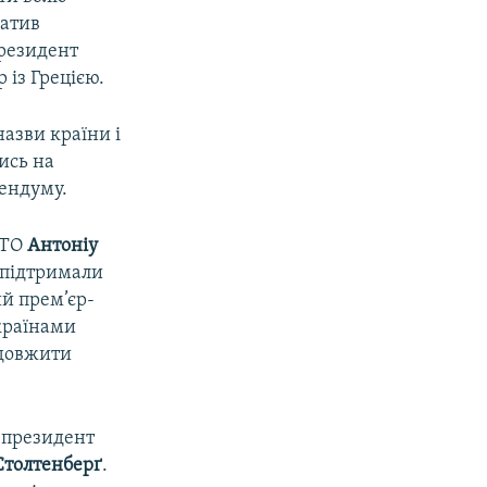
ратив
президент
 із Грецією.
азви країни і
ись на
рендуму.
АТО
Антоніу
я підтримали
ий прем’єр-
 країнами
одовжити
 президент
Столтенберґ
.