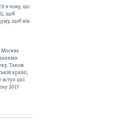
ї в тому, що
ї, щоб
думу, щоб він
и Москва
а даними
оку. Також
ькій країні,
 вступ цієї
тку 2017