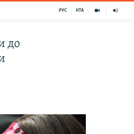
РУС
КТА
и до
и