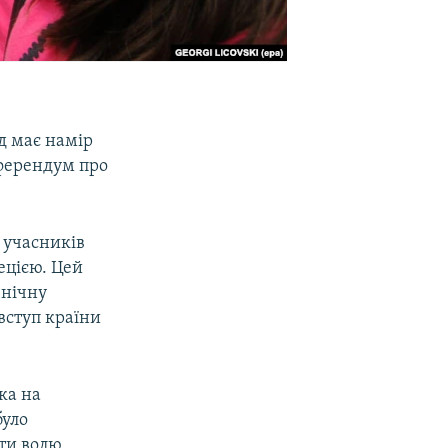
д має намір
еферендум про
д учасників
ецією. Цей
внічну
вступ країни
ка на
було
ати волю