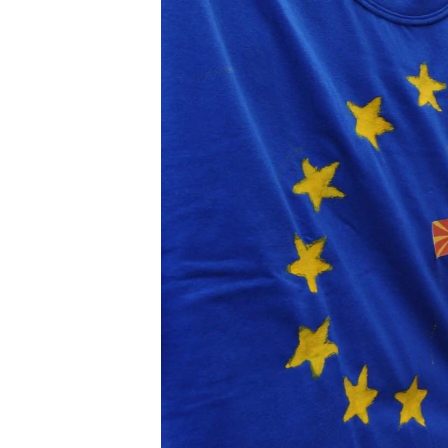
ВІДЕОУРОКИ «ELIFBE»
СВІДЧЕННЯ ОКУПАЦІЇ
УКРАЇНСЬКА ПРОБЛЕМА КРИМУ
ІНФОГРАФІКА