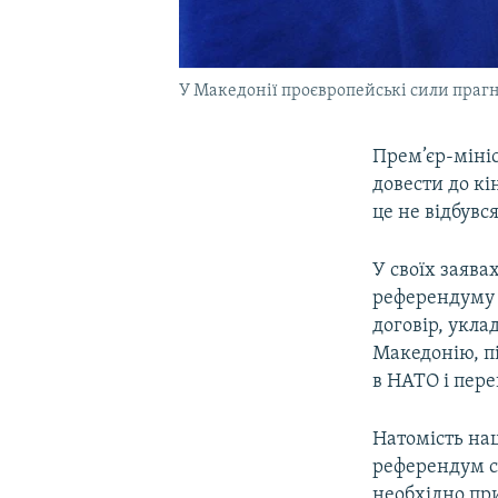
У Македонії проєвропейські сили прагну
Прем’єр-мініс
довести до к
це не відбувс
У своїх заява
референдуму 9
договір, укла
Македонію, пі
в НАТО і пере
Натомість нац
референдум ск
необхідно при