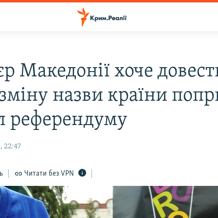
єр Македонії хоче довест
 зміну назви країни попр
л референдуму
, 22:47
ь
Читати без VPN