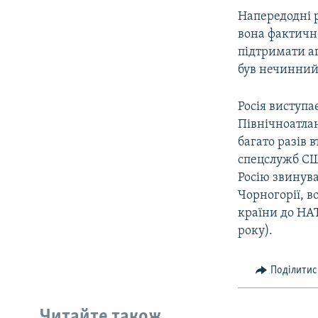
Напередодні 
вона фактичн
підтримати аг
був нечинний.
Росія виступа
Північноатла
багато разів 
спецслужб США
Росію звинува
Чорногорії, в
країни до НАТ
року).
Поділитис
Читайте також