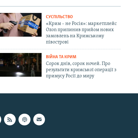
СУСПІЛЬСТВО
«Крим – не Росія»: маркетплейс
Ozon припинив прийом нових
замовлень на Кримському
півострові
ВІЙНА ТА КРИМ
Сорок днів, сорок ночей. Про
результати кримської операції з
примусу Росії до миру