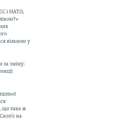
ЄС і НАТО,
лікою?»
чних
ого
ся вільною у
и за зміну;
озиції
лишньої
ься
, що така ж
Скоп’є на