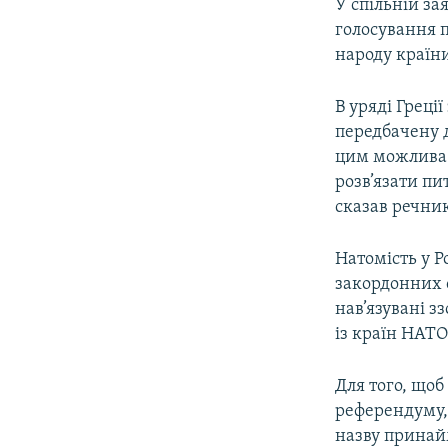
У спільній за
голосування п
народу країни
В уряді Греці
передбачену 
цим можлива 
розв’язати пи
сказав речник
Натомість у Р
закордонних с
нав’язувані з
із країн НАТО
Для того, щоб
референдуму, 
назву принай