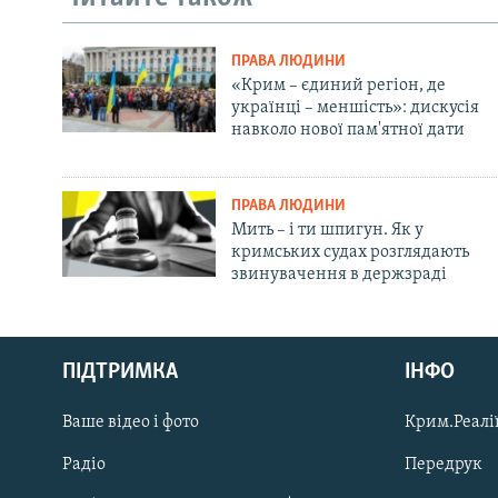
ПРАВА ЛЮДИНИ
«Крим – єдиний регіон, де
українці – меншість»: дискусія
навколо нової пам'ятної дати
ПРАВА ЛЮДИНИ
Мить – і ти шпигун. Як у
кримських судах розглядають
звинувачення в держзраді
Русский
ПІДТРИМКА
ІНФО
Qırımtatar
Ваше відео і фото
Крим.Реалії
ДОЛУЧАЙСЯ!
Радіо
Передрук