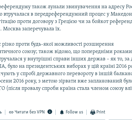
референдуму також лунали звинувачення на адресу Росі
о втручалася в передреферендумний процес у Македоні
ітацію проти договору з Грецією чи за бойкот референ
 Москва заперечувала їх.
є різко проти будь-якої можливості розширення
нтичного союзу; також відомо, що попередніми рокам
втручалася у внутрішні справи інших держав – як то, з
, було на президентських виборах у цій країні 2016 р
чують у спробі державного перевороту в іншій балканс
осени 2016 року, з метою зірвати вже запланований було
О (після провалу спроби країна стала членом союзу влі
ь
Читати без VPN
Follow us
Print