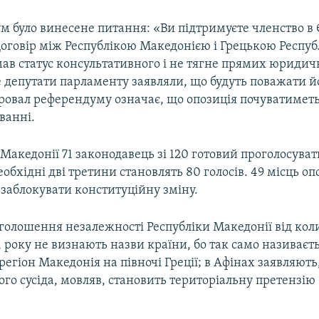
м було винесене питання: «Ви підтримуєте членство в 
говір між Республікою Македонією і Грецькою Респуб
ав статус консультативного і не тягне прямих юриди
е депутати парламенту заявляли, що будуть поважати й
Провал референдуму означає, що опозиція почуватиметь
ванні.
Македонії 71 законодавець зі 120 готовий проголосуват
обхідні дві третини становлять 80 голосів. 49 місць оп
 заблокувати конституційну зміну.
оголошення незалежності Республіки Македонії від ко
1 року не визнають назви країни, бо так само називаєт
егіон Македонія на півночі Греції; в Афінах заявляють
ого сусіда, мовляв, становить територіальну претензію 