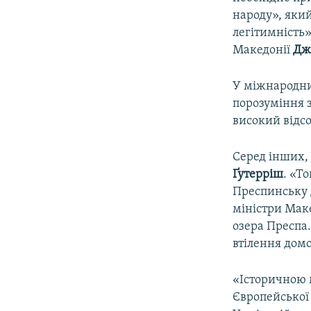
народу», який
легітимність»
Македонії
Дж
У міжнародни
порозуміння з
високий відсо
Серед інших,
Ґутерріш
. «Т
Преспинську д
міністри Маке
озера Преспа
втілення домо
«Історичною 
Європейської