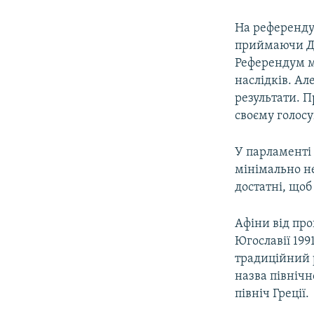
На референду
приймаючи До
Референдум м
наслідків. Ал
результати. 
своєму голосу
У парламенті 
мінімально не
достатні, щоб
Афіни від пр
Югославії 199
традиційний р
назва північн
північ Греції.