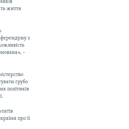
сників
ить життя
ь
еферендуму з
можливість
рнована», –
ністерство
тувати грубо
них політиків
ї.
ьтатів
країни про її