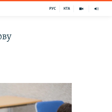
РУС
КТА
ову