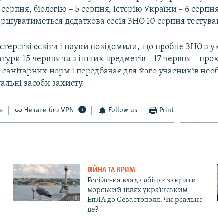
 серпня, біологію – 5 серпня, історію України – 6 серпн
ершуватиметься додаткова сесія ЗНО 10 серпня тестуван
стерстві освіти і науки повідомили, що пробне ЗНО з у
атури 15 червня та з інших предметів – 17 червня – про
санітарних норм і передбачає для його учасників необ
альні засоби захисту.
ь
Читати без VPN
Follow us
Print
ВІЙНА ТА КРИМ
Російська влада обіцяє закрити
морський шлях українським
БпЛА до Севастополя. Чи реально
це?