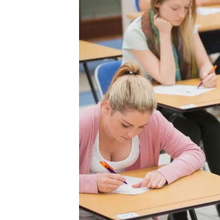
ВІДЕОУРОКИ «ELIFBE»
СВІДЧЕННЯ ОКУПАЦІЇ
УКРАЇНСЬКА ПРОБЛЕМА КРИМУ
ІНФОГРАФІКА