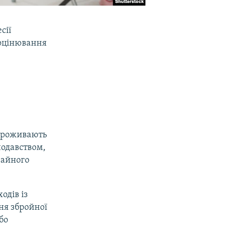
сії
 оцінювання
і проживають
нодавством,
чайного
одів із
ння збройної
бо