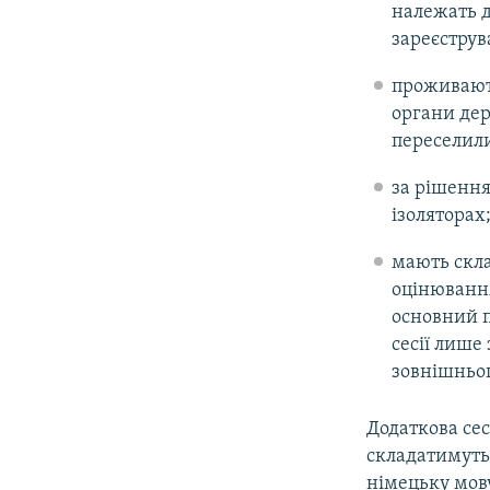
належать д
зареєструв
проживають
органи дер
переселили
за рішення
ізоляторах
мають скла
оцінювання
основний п
сесії лише
зовнішньог
Додаткова се
складатимуть 
німецьку мову