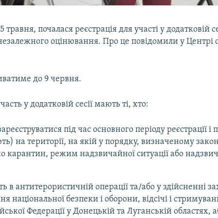
5 травня, почалася реєстрація для участі у додатковій се
незалежного оцінювання. Про це повідомили у Центрі
иватиме до 9 червня.
асть у додатковій сесії мають ті, хто:
зареєструватися під час основного періоду реєстрації 
ть) на території, на якій у порядку, визначеному зако
о карантин, режим надзвичайної ситуації або надзви
ть в антитерористичній операції та/або у здійсненні зах
ня національної безпеки і оборони, відсічі і стримува
ійської Федерації у Донецькій та Луганській областях, а