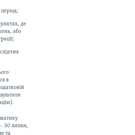
період;
унктах, де
ень, або
рації;
 слідчих
ього
ся в
додатковій
езультати
ацію).
ематику
– 30 липня,
ву та