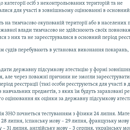
о категорії осіб з неконтрольованих територій та не
алися для участі в зовнішньому оцінюванні в основний 
 на тимчасово окупованій території або в населених п
жавної влади тимчасово не здійснюють своїх повноваж
ся з них та не зареєструвалися в основний період реєст
м судів перебувають в установах виконання покарань,
;
дати державну підсумкову атестацію у формі зовнішн
, але через поважні причини не змогли зареєструвати
еріод реєстрації (такі особи реєструються для участі в 
 з навчальних предметів, з яких їм будуть зараховані р
о оцінювання як оцінки за державну підсумкову атест
сія ЗНО почнеться тестуванням з фізики 24 липня. Мат
28 липня, іспанську мову – 29 липня, французьку мову 
 – 31 липня, англійську мову – 3 серпня, українську мо