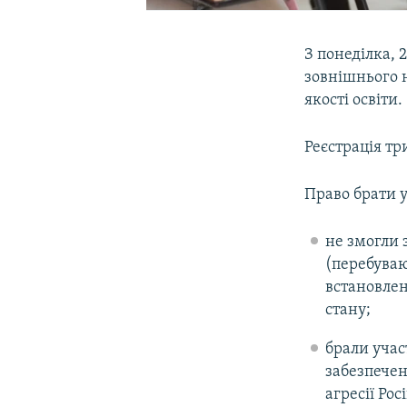
З понеділка, 2
зовнішнього 
якості освіти.
Реєстрація тр
Право брати уч
не змогли 
(перебуваю
встановлен
стану;
брали учас
забезпечен
агресії Рос