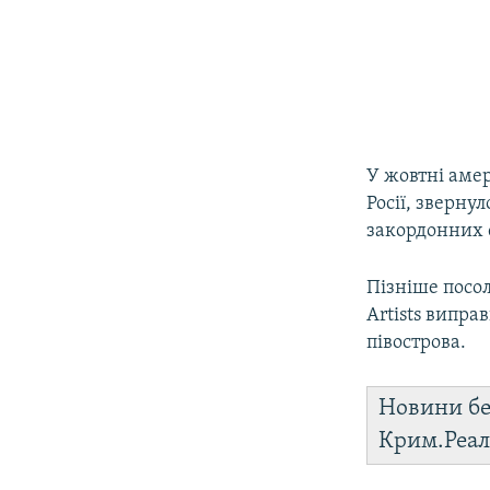
У жовтні аме
Росії, зверну
закордонних 
Пізніше посол
Artists випр
півострова.
Новини бе
Крим.Реал