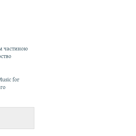
им частиною
рство
.
usic for
ого