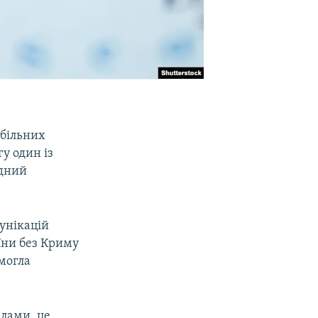
обільних
у один із
ідний
мунікацій
їни без Криму
 могла
клами, це