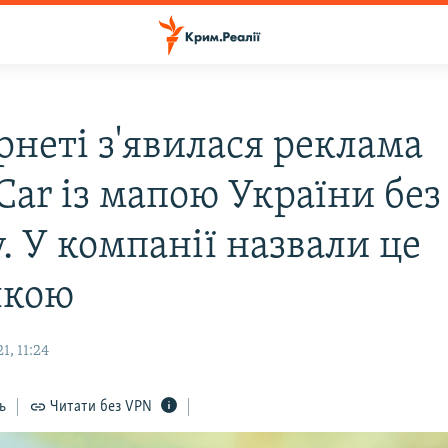
рнеті з'явилася реклама
Car із мапою України без
. У компанії назвали це
лкою
, 11:24
ь
Читати без VPN