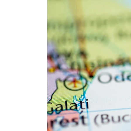
ВІДЕОУРОКИ «ELIFBE»
СВІДЧЕННЯ ОКУПАЦІЇ
УКРАЇНСЬКА ПРОБЛЕМА КРИМУ
ІНФОГРАФІКА