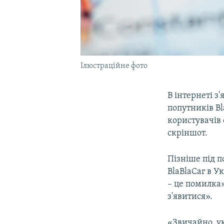
Ілюстраційне фото
В інтернеті 
попутників Bl
користувачів
скріншот.
Пізніше під п
BlaBlaCar в У
– це помилка»
з'явитися».
«Звичайно, ук