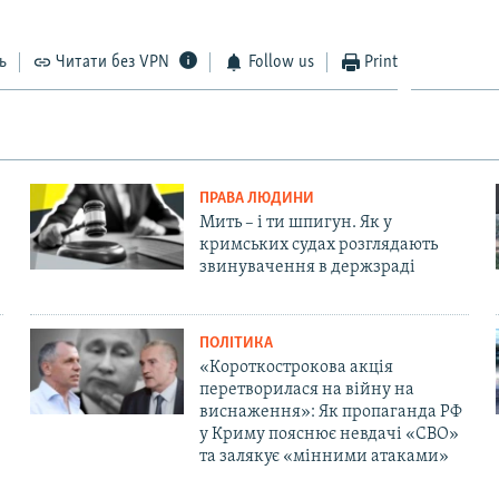
ь
Читати без VPN
Follow us
Print
ПРАВА ЛЮДИНИ
Мить – і ти шпигун. Як у
кримських судах розглядають
звинувачення в держзраді
ПОЛІТИКА
«Короткострокова акція
перетворилася на війну на
виснаження»: Як пропаганда РФ
у Криму пояснює невдачі «СВО»
та залякує «мінними атаками»