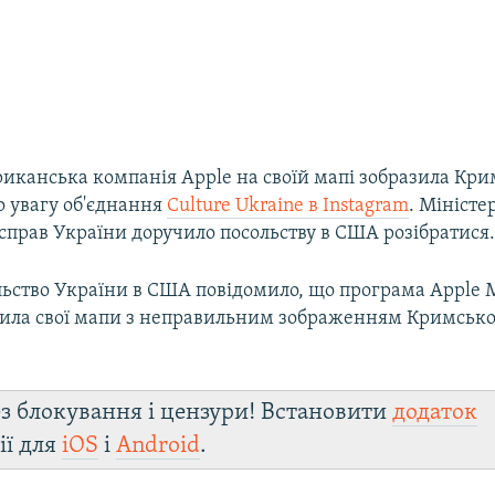
риканська компанія Apple на своїй мапі зобразила Кр
ло увагу об'єднання
Culture Ukraine в Instagram
. Міністе
справ України доручило посольству в США розібратися
ьство України в США повідомило, що програма Apple M
авила свої мапи з неправильним зображенням Кримськ
з блокування і цензури! Встановити
додаток
ії для
iOS
і
Android
.