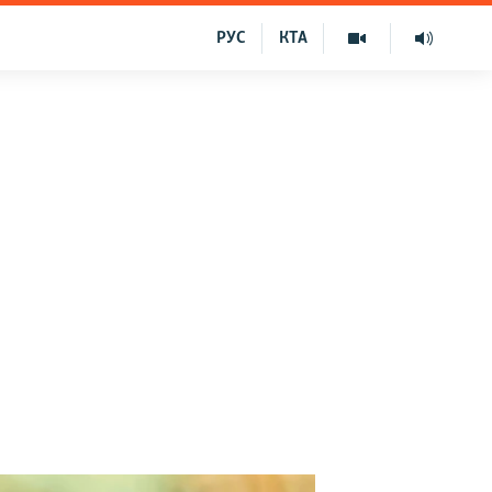
РУС
КТА