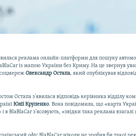
з'явилася реклама онлайн-платформи для пошуку автом
aBlaCar із мапою України без Криму. На це звернув уваг
 соцмереж
Олександр Остапа
, який опублікував відпов
остом Остапа з'явилася відповідь керівника відділу ко
країні
Юлії Крупенко
. Вона повідомила, що «карта Укра
 і в BlaBlaCar з'ясовують, «звідки така реклама взагалі
раїнський офіс BlaBlaCar ніколи не зробив би такої ре