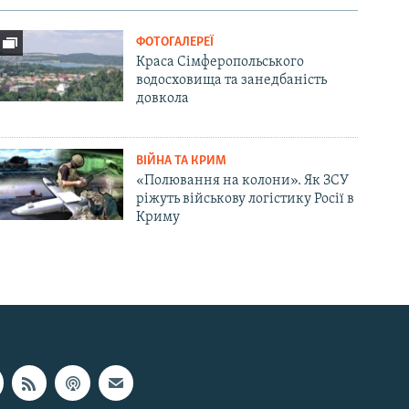
ФОТОГАЛЕРЕЇ
Краса Сімферопольського
водосховища та занедбаність
довкола
ВІЙНА ТА КРИМ
«Полювання на колони». Як ЗСУ
ріжуть військову логістику Росії в
Криму