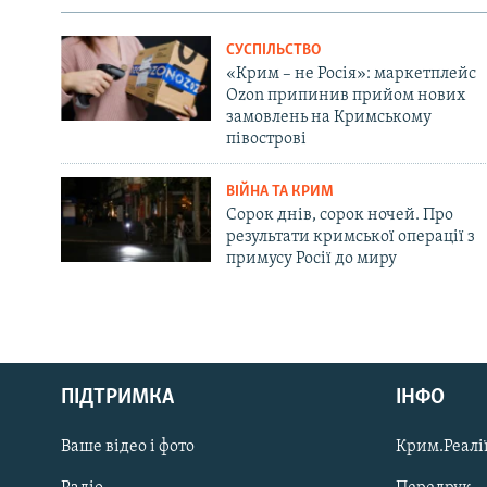
СУСПІЛЬСТВО
«Крим – не Росія»: маркетплейс
Ozon припинив прийом нових
замовлень на Кримському
півострові
ВІЙНА ТА КРИМ
Сорок днів, сорок ночей. Про
результати кримської операції з
примусу Росії до миру
Русский
Qırımtatar
ПІДТРИМКА
ІНФО
Ваше відео і фото
Крим.Реалії
ДОЛУЧАЙСЯ!