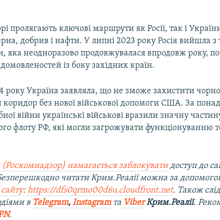
і пролягають ключові маршрути як Росії, так і України
рна, добрив і нафти. У липні 2023 року Росія вийшла з 
ди, яка неодноразово продовжувалася впродовж року, п
домовленостей із боку західних країн.
4 року Україна заявляла, що не зможе захистити чор
 коридор без нової військової допомоги США. За понад
ої війни українські військові вразили значну частин
го флоту РФ, які могли загрожувати функціонуванню 
 (Роскомнадзор) намагається заблокувати
доступ до са
 Безперешкодно читати Крим.Реалії можна за допомог
 сайту
:
https://dfs0qrmo00d6u.cloudfront.net
. Також слі
діями в
Telegram
,
Instagram
та
Viber
Крим.Реалії
. Рек
PN
.