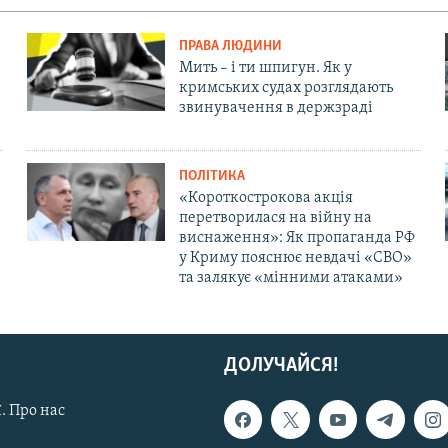
ПРАВА ЛЮДИНИ
Мить – і ти шпигун. Як у
кримських судах розглядають
звинувачення в держзраді
ПОЛІТИКА
«Короткострокова акція
перетворилася на війну на
виснаження»: Як пропаганда РФ
у Криму пояснює невдачі «СВО»
та залякує «мінними атаками»
ДОЛУЧАЙСЯ!
. Про нас