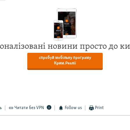
оналізовані новини просто до к
спробуй мобільну програму
Крим.Реалії
ь
Читати без VPN
Follow us
Print