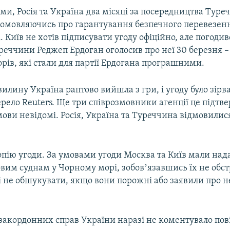
и, Росія та Україна два місяці за посередництва Туре
домовляючись про гарантування безпечного перевезенн
 Київ не хотів підписувати угоду офіційно, але погодив
еччини Реджеп Ердоган оголосив про неї 30 березня – 
рів, які стали для партії Ердогана програшними.
илину Україна раптово вийшла з гри, і угоду було зірва
рело Reuters. Ще три співрозмовники агенції це підтв
ви невідомі. Росія, Україна та Туреччина відмовилися
опію угоди. За умовами угоди Москва та Київ мали нада
вим суднам у Чорному морі, зобовʼязавшись їх не обст
і не обшукувати, якщо вони порожні або заявили про 
 закордонних справ України наразі не коментувало по