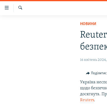
Доступність
посилання
Шукати
Перейти
НОВИНИ
НОВИНИ
до
ВОДА.КРИМ
основного
Reute
матеріалу
ВІДЕО ТА ФОТО
Перейти
безпе
ПОЛІТИКА
до
основної
БЛОГИ
16 квітень 2024,
навігації
ПОГЛЯД
Перейти
до
ІНТЕРВ'Ю
Поділитис
пошуку
ВСЕ ЗА ДЕНЬ
Україна неспо
щодо безпечно
СПЕЦПРОЕКТИ
досягнута. П
ЯК ОБІЙТИ БЛОКУВАННЯ
ДЕПОРТАЦІЯ
Reuters
.