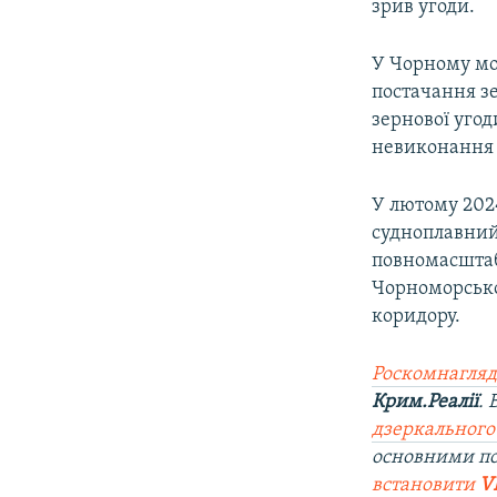
зрив угоди.
У Чорному мор
постачання зе
зернової уго
невиконання 
У лютому 202
судноплавний
повномасштабн
Чорноморсько
коридору.
Роскомнагляд
Крим.Реалії
.
дзеркального
основними по
встановити
V