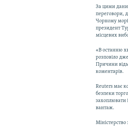
ВІДЕОУРОКИ «ELIFBE»
За цими даним
СВІДЧЕННЯ ОКУПАЦІЇ
переговори, 
Чорному морі.
УКРАЇНСЬКА ПРОБЛЕМА КРИМУ
президент Тур
ІНФОГРАФІКА
місцевих вибо
«В останню хв
розповіло дже
Причини відмо
коментарів.
Reuters має к
безпеки торго
захоплювати 
вантаж.
Міністерство