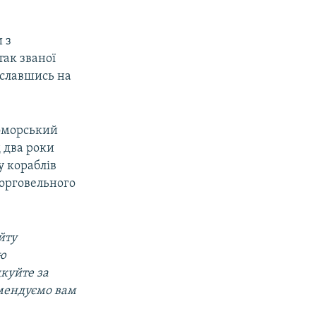
 з
так званої
ославшись на
номорський
 два роки
у кораблів
торговельного
йту
ою
дкуйте за
омендуємо вам