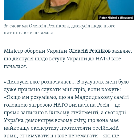
ВІДЕОУРОКИ «ELIFBE»
Русский
СВІДЧЕННЯ ОКУПАЦІЇ
Qırımtatar
За словами Олексія Резнікова, дискусія щодо цього
УКРАЇНСЬКА ПРОБЛЕМА КРИМУ
питання вже почалася
ДОЛУЧАЙСЯ!
ІНФОГРАФІКА
Міністр оборони України
Олексій Резніков
заявляє,
що дискусія щодо вступу України до НАТО вже
почалася.
Усі сайти RFE/RL
«Дискусія вже розпочалась… В кулуарах мені було
дуже приємно слухати міністрів, вони кажуть:
«Якщо ми розуміємо, що на Мадридському саміті
головною загрозою НАТО визначена Росія – це
прямо записано в їхньому стейтменті, а сьогодні
Україна демонструє всьому світу, що вона має
найкращу експертизу протистояти російській
армії, стримувати її і вже перемагати – які ще