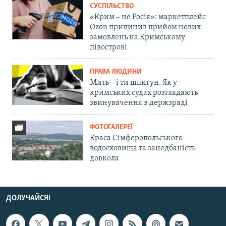
СУСПІЛЬСТВО
«Крим – не Росія»: маркетплейс
Ozon припинив прийом нових
замовлень на Кримському
півострові
ПРАВА ЛЮДИНИ
Мить – і ти шпигун. Як у
кримських судах розглядають
звинувачення в держзраді
ФОТОГАЛЕРЕЇ
Краса Сімферопольського
водосховища та занедбаність
довкола
ДОЛУЧАЙСЯ!