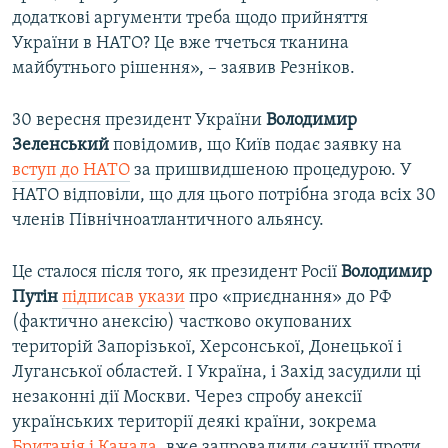
додаткові аргументи треба щодо прийняття
України в НАТО? Це вже тчеться тканина
майбутнього рішення», – заявив Резніков.
30 вересня президент України
Володимир
Зеленський
повідомив, що Київ подає заявку на
вступ до НАТО
за пришвидшеною процедурою. У
НАТО відповіли, що для цього потрібна згода всіх 30
членів Північноатлантичного альянсу.
Це сталося після того, як президент Росії
Володимир
Путін
підписав укази
про «приєднання» до РФ
(фактично анексію) частково окупованих
територій Запорізької, Херсонської, Донецької і
Луганської областей. І Україна, і Захід засудили ці
незаконні дії Москви. Через спробу анексії
українських території деякі країни, зокрема
Британія і Канада,
вже запровадили санкції проти