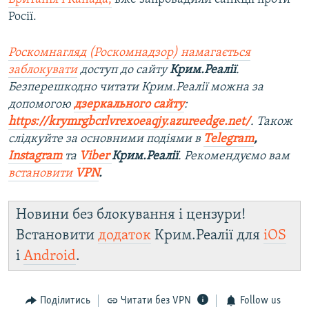
Росії.
Роскомнагляд (Роскомнадзор) намагається
заблокувати
доступ до сайту
Крим.Реалії
.
Безперешкодно читати Крим.Реалії можна за
допомогою
дзеркального сайту
:
https://krymrgbcrlvrexoeaqjy.azureedge.net/
. Також
слідкуйте за основними подіями в
Telegram
,
Instagram
та
Viber
Крим.Реалії
. Рекомендуємо вам
встановити
VPN
.
Новини без блокування і цензури!
Встановити
додаток
Крим.Реалії для
iOS
і
Android
.
Поділитись
Читати без VPN
Follow us