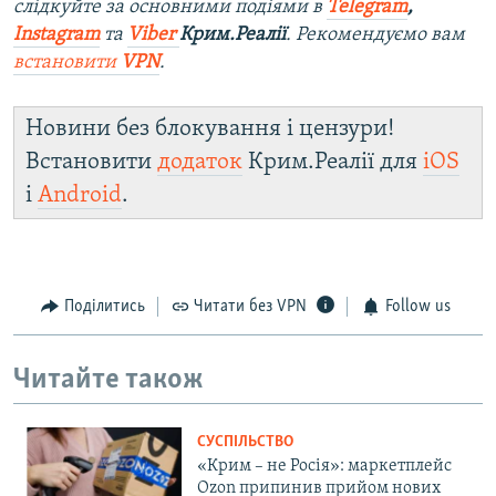
слідкуйте за основними подіями в
Telegram
,
Instagram
та
Viber
Крим.Реалії
. Ре
комендуємо вам
встановити
VPN
.
Новини без блокування і цензури!
Встановити
додаток
Крим.Реалії для
iOS
і
Android
.
Поділитись
Читати без VPN
Follow us
Читайте також
СУСПІЛЬСТВО
«Крим – не Росія»: маркетплейс
Ozon припинив прийом нових