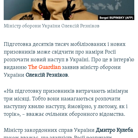
ВІДЕОУРОКИ «ELIFBE»
Русский
СВІДЧЕННЯ ОКУПАЦІЇ
Qırımtatar
Міністр оборони України Олексій Резніков
УКРАЇНСЬКА ПРОБЛЕМА КРИМУ
ДОЛУЧАЙСЯ!
ІНФОГРАФІКА
Підготовка десятків тисяч мобілізованих і нових
призовників може свідчити про наміри Росії
розпочати новий наступ в Україні. Про це в інтерв’ю
Усі сайти RFE/RL
виданню
The Guardian
заявив міністр оборони
України
Олексій Резніков
.
«На підготовку призовників витрачають мінімум
три місяці. Тобто вони намагаються розпочати
наступну хвилю наступу, ймовірно, у лютому, як і
торік», – вважає очільник оборонного відомства.
Міністр закордонних справ України
Дмитро Кулеба