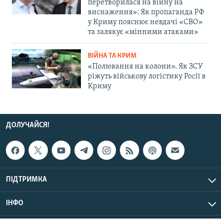
перетворилася на війну на
виснаження»: Як пропаганда РФ
у Криму пояснює невдачі «СВО»
та залякує «мінними атаками»
ВІЙНА ТА КРИМ
«Полювання на колони». Як ЗСУ
ріжуть військову логістику Росії в
Криму
ДОЛУЧАЙСЯ!
ПІДТРИМКА
ІНФО