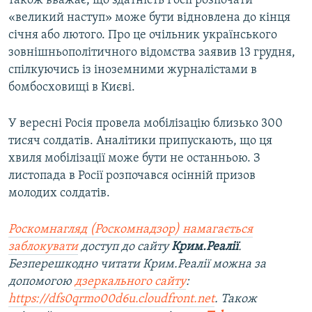
також вважає, що здатність Росії розпочати
«великий наступ» може бути відновлена до кінця
січня або лютого. Про це очільник українського
зовнішньополітичного відомства заявив 13 грудня,
спілкуючись із іноземними журналістами в
бомбосховищі в Києві.
У вересні Росія провела мобілізацію близько 300
тисяч солдатів. Аналітики припускають, що ця
хвиля мобілізації може бути не останньою. З
листопада в Росії розпочався осінній призов
молодих солдатів.
Роскомнагляд (Роскомнадзор) намагається
заблокувати
доступ до сайту
Крим.Реалії
.
Безперешкодно читати Крим.Реалії можна за
допомогою
дзеркального сайту
:
https://dfs0qrmo00d6u.cloudfront.net
. Також