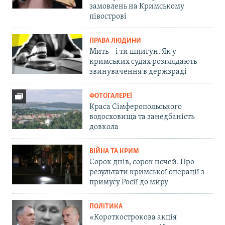
замовлень на Кримському
півострові
ПРАВА ЛЮДИНИ
Мить – і ти шпигун. Як у
кримських судах розглядають
звинувачення в держзраді
ФОТОГАЛЕРЕЇ
Краса Сімферопольського
водосховища та занедбаність
довкола
ВІЙНА ТА КРИМ
Сорок днів, сорок ночей. Про
результати кримської операції з
примусу Росії до миру
ПОЛІТИКА
«Короткострокова акція