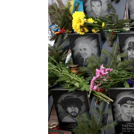
ВІДЕОУРОКИ «ELIFBE»
СВІДЧЕННЯ ОКУПАЦІЇ
УКРАЇНСЬКА ПРОБЛЕМА КРИМУ
ІНФОГРАФІКА