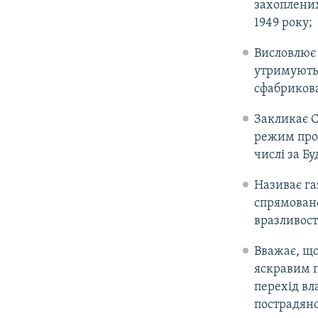
захоплених
1949 року;
Висловлює 
утримуютьс
сфабриков
Закликає С
режим прот
числі за 
Називає га
спрямовано
вразливост
Вважає, що
яскравим п
перехід вл
пострадянс