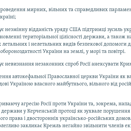
проведення мирних, вільних та справедливих парламе
країні;
є незмінну відданість уряду США підтримці зусиль ук
дновленні територіальної цілісності держави, а також 
 летальних і нелетальних видів безпекової допомоги д
обороноздатності України на землі, у морі та повітрі.
є невизнання незаконних спроб Росії анексувати Кри
рення автокефальної Православної церкви України як в
удові Україною власного майбутнього, вільного від росі
риваючу агресію Росії проти України та, зокрема, напа
держави у Керченській протоці як зухвале порушення
го права і двосторонніх українсько-російських домов
легливо закликає Кремль негайно звільнити членів е