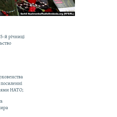
5-й річниці
льство
ерховенства
 посиленні
ріями НАТО;
та
мира