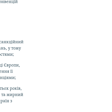
онвенцій
 санкційний
нь, у тому
стями;
ці Європи,
ення її
енціями;
тьох років,
и та мирний
раїн з