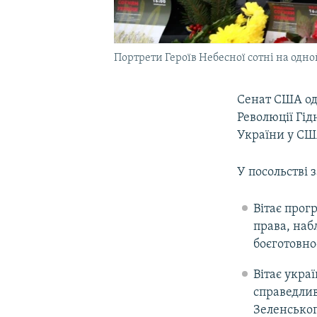
Портрети Героїв Небесної сотні на одно
Сенат США од
Революції Гід
України у СШ
У посольстві 
Вітає прог
права, наб
боєготовно
Вітає укра
справедлив
Зеленськог