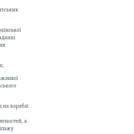
нтських
раїнської
наданні
ля
м;
ажливої
йського
д на кораблі
леностей, а
кіпажу