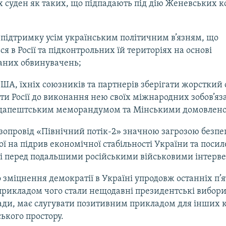
 суден як таких, що підпадають під дію Женевських к
підтримку усім українським політичним в’язням, що
я в Росії та підконтрольних їй територіях на основі
аних обвинувачень;
ША, їхніх союзників та партнерів зберігати жорсткий
и Росії до виконання нею своїх міжнародних зобов’яза
Будапештським меморандумом та Мінськими домовлено
зопровід «Північний потік-2» значною загрозою безпе
ї на підрив економічної стабільності України та посил
і перед подальшими російськими військовими інтерв
 зміцнення демократії в Україні упродовж останніх п’я
рикладом чого стали нещодавні президентські вибор
ади, має слугувати позитивним прикладом для інших к
ького простору.