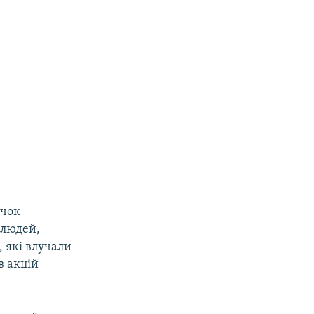
ичок
 людей,
, які влучали
в акцій