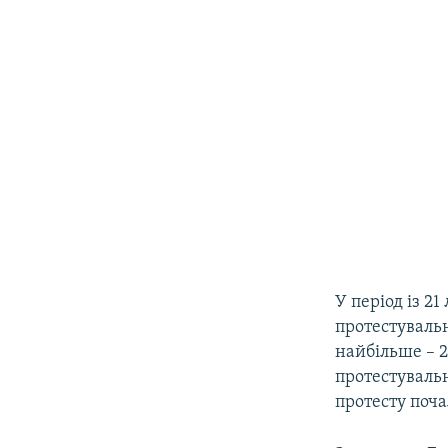
У період із 2
протестувальн
найбільше – 2
протестувальн
протесту поч