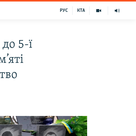
РУС
КТА
до 5-ї
м’яті
ство