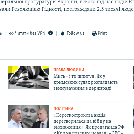
еральної прокуратури України, всього під час подій 
вали Революцією Гідності, постраждали 2,5 тисячі люде
ь
Читати без VPN
Follow us
Print
ПРАВА ЛЮДИНИ
Мить – і ти шпигун. Як у
кримських судах розглядають
звинувачення в держзраді
ПОЛІТИКА
«Короткострокова акція
перетворилася на війну на
виснаження»: Як пропаганда РФ
у Криму пояснює невдачі «СВО»