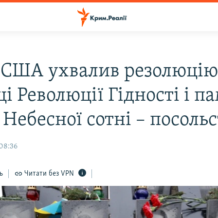
 США ухвалив резолюцію 
і Революції Гідності і па
 Небесної сотні – посоль
 08:36
ь
Читати без VPN