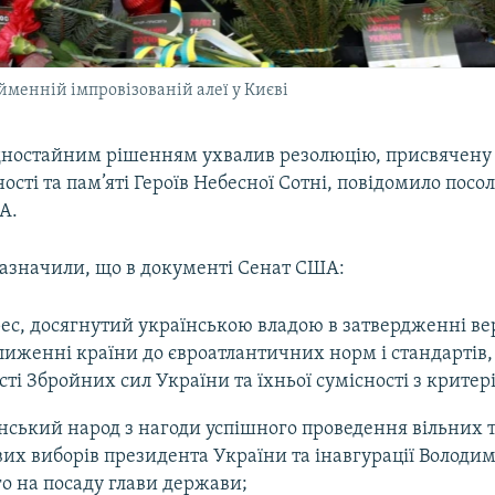
йменній імпровізованій алеї у Києві
ностайним рішенням ухвалив резолюцію, присвячену 
ності та пам’яті Героїв Небесної Сотні, повідомило посо
А.
зазначили, що в документі Сенат США:
рес, досягнутий українською владою в затвердженні в
лиженні країни до євроатлантичних норм і стандартів,
сті Збройних сил України та їхньої сумісності з крите
їнський народ з нагоди успішного проведення вільних 
их виборів президента України та інавгурації Володи
о на посаду глави держави;