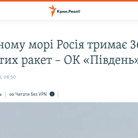
ному морі Росія тримає 3
тих ракет – ОК «Південь
, 08:50
ь
Читати без VPN