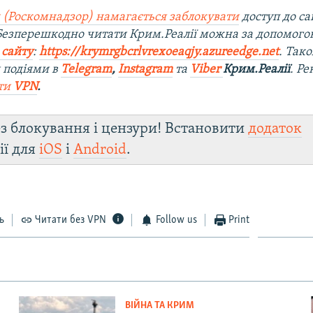
 (Роскомнадзор) намагається заблокувати
доступ до са
 Безперешкодно читати Крим.Реалії можна за допомог
 сайту
:
https://krymrgbcrlvrexoeaqjy.azureedge.net
. Так
 подіями в
Telegram
,
Instagram
та
Viber
Крим.Реалії
. Р
ти
VPN
.
з блокування і цензури! Встановити
додаток
ії для
iOS
і
Android
.
ь
Читати без VPN
Follow us
Print
ВІЙНА ТА КРИМ