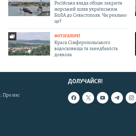
Російська влада обіцяє закрити
морський шлях українським
БпЛА до Севастополя. Чи реально
це?
ФОТОГАЛЕРЕЇ
Краса Сімферопольського
водосховища та занедбаність
довкола
ДОЛУЧАЙСЯ!
. Про нас