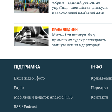
«Крим – єдиний регіон, де
українці – меншість»: дискусія
навколо нової пам'ятної дати
ПРАВА ЛЮДИНИ
Мить – і ти шпигун. Як у
кримських судах розглядають
звинувачення в держзраді
Русский
ПІДТРИМКА
ІНФО
Qırımtatar
Ваше відео і фото
Крим.Реалії
ДОЛУЧАЙСЯ!
Радіо
Передрук
Мобільний додаток Android | iOS
Контакти
RSS / Podcast