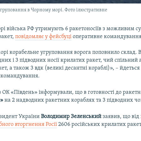
угруповання в Чорному морі. Фото ілюстративне
рі війська РФ утримують 6 ракетоносіїв з можливим 
ракет,
повідомляє у фейсбуці
оперативне командуванн
орі корабельне угруповання ворога поповнило склад. В
дних і 3 підводних носії крилатих ракет, чий спільний
ет, а також 3 вдк (великі десантні кораблі)», – йдеться
 командування.
 ОК «Південь» інформували, що в готовності до ракетн
р»
на 2 надводних ракетних кораблях та 3 підводних чо
езидент України
Володимир Зеленський
заявив, що від
ного вторгнення Росії
2606 російських крилатих раке