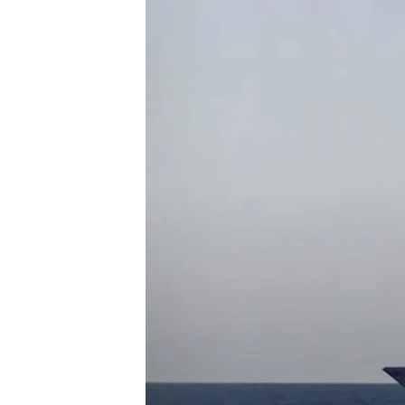
ВІДЕОУРОКИ «ELIFBE»
СВІДЧЕННЯ ОКУПАЦІЇ
УКРАЇНСЬКА ПРОБЛЕМА КРИМУ
ІНФОГРАФІКА