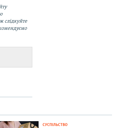
йту
ою
ож слідкуйте
екомендуємо
СУСПІЛЬСТВО