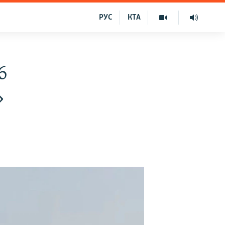
РУС
КТА
6
»