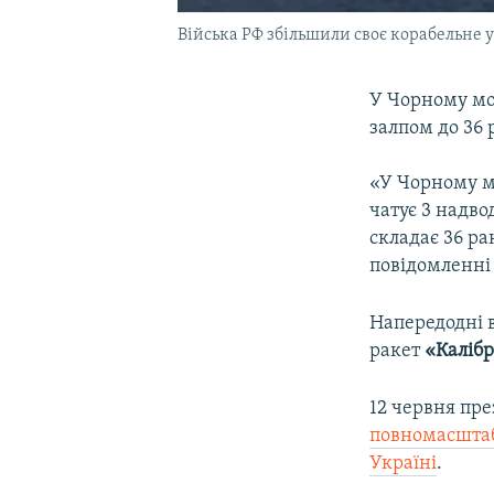
Війська РФ збільшили своє корабельне 
У Чорному мо
залпом до 36 
«У Чорному м
чатує 3 надво
складає 36 рак
повідомленні
Напередодні в
ракет
«Каліб
12 червня пр
повномасштаб
Україні
.