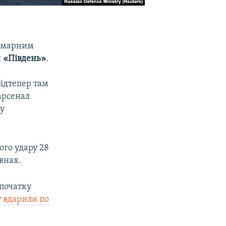
сумарним
я
«Південь»
.
ідтепер там
 арсенал
 у
ого удару 28
внах.
 початку
т
вдарили по