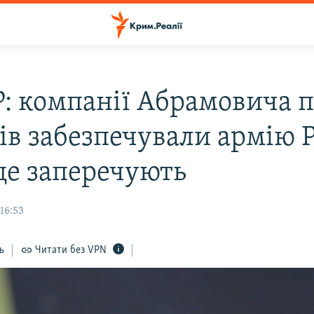
: компанії Абрамовича 
ів забезпечували армію 
це заперечують
16:53
ь
Читати без VPN