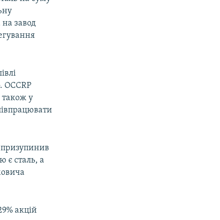
ьну
 на завод
легування
івлі
о. OCCRP
 також у
співпрацювати
, призупинив
 є сталь, а
мовича
29% акцій