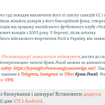
ез суд зажадав виключити його зі списку санкцій ЄС і
івши мільйон доларів у його благодійний фонд, створе
одів від продажу англійського футбольного клубу «Чел
ович володів з 2003 року. У березні, після початку
ого військового вторгнення Росії в Україну, він заяв
 (Роскомнадзор) намагається заблокувати
доступ до са
 Безперешкодно читати Крим.Реалії можна за допомог
 сайту
:
https://krymrgbcrlvrexoeaqjy.azureedge.net/
. Та
 подіями в
Telegram
,
Instagram
та
Viber
Крим.Реалії
. Р
ти
VPN
.
з блокування і цензури! Встановити
додаток
ії для
iOS
і
Android
.