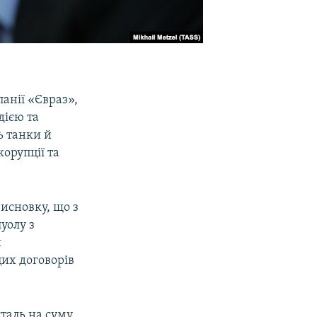
анії «Євраз»,
дією та
ь танки й
орупції та
висновку, що з
уолу з
и
их договорів
таль на суму