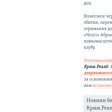
дол.
Бізнесмен чер
збитки, перев
отримання дох
«Челсі» Абрам
повномасштабн
клубу.
Роскомнагляд
Крим.Реалії
.
дзеркального
за основними
вам
встанови
Новини бе
Крим.Реал