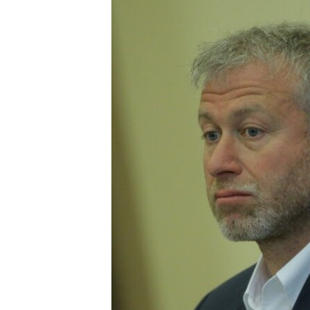
ВІДЕОУРОКИ «ELIFBE»
СВІДЧЕННЯ ОКУПАЦІЇ
УКРАЇНСЬКА ПРОБЛЕМА КРИМУ
ІНФОГРАФІКА