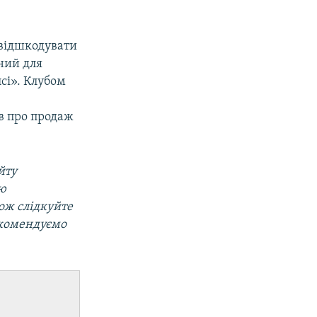
 відшкодувати
ний для
сі». Клубом
ив про продаж
йту
ою
кож слідкуйте
екомендуємо