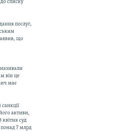
до списку
дання послуг,
йським
заявив, що
 називали
м він це
вич має
 санкції
його активи,
 квітня суд
 понад 7 млрд