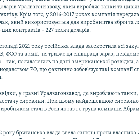
доларів Уралвагонзаводу, який виробляє танки та цивіл
ехніку. Крім того, у 2016-2017 роках компанія передала
ак, який використовується для виробництва зброї та 
ь цих контрактів – 227 тисяч доларів.
стопаді 2021 року російська влада засекретила всі закуп
СБ, ФСО та армії, чи триває ця співпраця зараз, невідом
 – так, посилаючись на дані американської розвідки, а
конодавством РФ, що фактично зобов’язує такі компанії 
и.
звідки, у травні Уралвагонзавод, де виробляють танки
 нестачу сировини. При цьому найдешевшою сировиною
робником сталі в Росії якраз і є група компаній Абра
2 року британська влада ввела санкції проти власника 