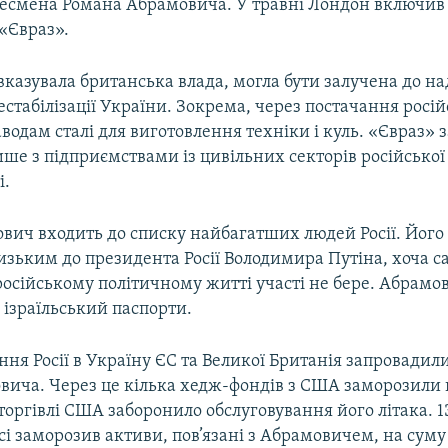
несмена Романа Абрамовича. У травні Лондон включив 
 «Євраз».
вказувала британська влада, могла бути залучена до на
стабілізації України. Зокрема, через постачання росі
водам сталі для виготовлення техніки і куль. «Євраз» 
ше з підприємствами із цивільних секторів російської
і.
вич входить до списку найбагатших людей Росії. Його
изьким до президента Росії Володимира Путіна, хоча са
 російському політичному житті участі не бере. Абрамо
 ізраїльський паспорти.
ння Росії в Україну ЄС та Великої Британія запровадили
вича. Через це кілька хедж-фондів з США заморозили 
торгівлі США заборонило обслуговування його літака. 13
і заморозив активи, пов’язані з Абрамовичем, на суму