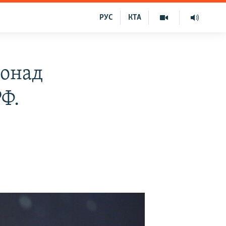
РУС
КТА
понад
РФ.