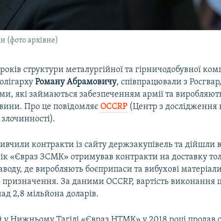
н (фото архівне)
років структури металургійної та гірничодобувної комп
олігарху
Роману Абрамовичу
, співпрацювали з Росгвар
ми, які займаються забезпеченням армії та виробляют
овини. Про це повідомляє
OCCRP
(Центр з дослідження к
 злочинності).
вивчили контракти із сайту держзакупівель та дійшли 
рік «Євраз ЗСМК» отримував контракти на доставку тол
воду, де виробляють боєприпаси та вибухові матеріал
 призначення. За даними OCCRP, вартість виконання ц
ад 2,8 мільйона доларів.
 у Нижньому Тагілі «Євраз НТМК» у 2018 році продав с