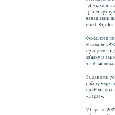
1,4 мільйона 
транспортну т
ванадієвий шл
сталі. Вартіст
Оскільки в ли
Росгвардії, Ф
припускає, що
зв’язку із за
з військовим
За даними ро
роботу через
найбільшим ви
«Євраз».
У березні 202