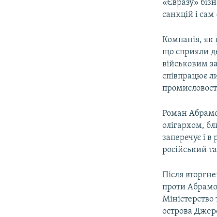
«Євразу» біз
санкцій і сам
Компанія, як 
що сприяли де
військовим за
співпрацює ли
промисловост
Роман Абрамо
олігархом, бл
заперечує і в
російський та
Після вторгне
проти Абрамо
Міністерство 
острова Джерс