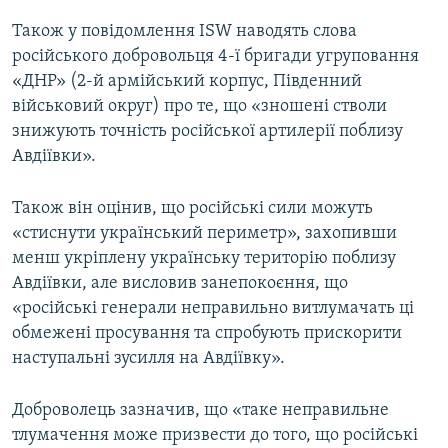
Також у повідомлення ISW наводять слова
російського добровольця 4-ї бригади угруповання
«ДНР» (2-й армійський корпус, Південний
військовий округ) про те, що «зношені стволи
знижують точність російської артилерії поблизу
Авдіївки».
Також він оцінив, що російські сили можуть
«стиснути український периметр», захопивши
менш укріплену українську територію поблизу
Авдіївки, але висловив занепокоєння, що
«російські генерали неправильно витлумачать ці
обмежені просування та спробують прискорити
наступальні зусилля на Авдіївку».
Доброволець зазначив, що «таке неправильне
тлумачення може призвести до того, що російські