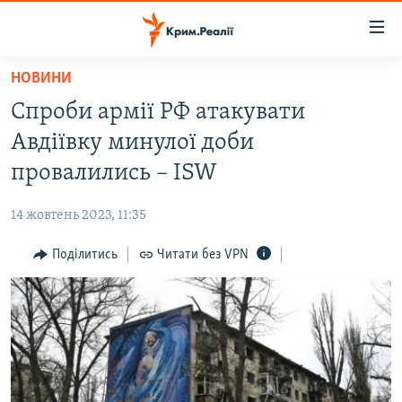
Доступність
посилання
Перейти
НОВИНИ
до
НОВИНИ
Спроби армії РФ атакувати
основного
ВОДА.КРИМ
матеріалу
Авдіївку минулої доби
ВІДЕО ТА ФОТО
Перейти
провалились – ISW
до
ПОЛІТИКА
основної
14 жовтень 2023, 11:35
БЛОГИ
навігації
Перейти
Поділитись
Читати без VPN
ПОГЛЯД
до
ІНТЕРВ'Ю
пошуку
ВСЕ ЗА ДЕНЬ
СПЕЦПРОЕКТИ
ЯК ОБІЙТИ БЛОКУВАННЯ
ДЕПОРТАЦІЯ