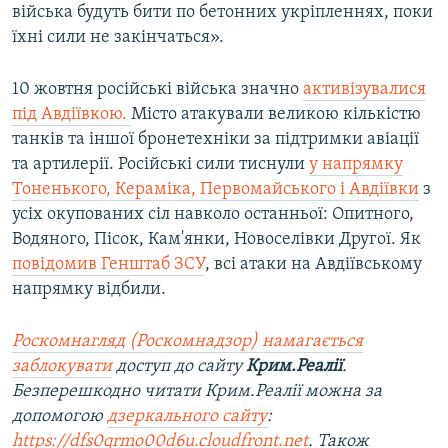
війська будуть бити по бетонних укріпленнях, поки
їхні сили не закінчаться».
10 жовтня російські війська значно
активізувалися
під Авдіївкою.
Місто атакували великою кількістю
танків та іншої бронетехніки за підтримки авіації
та артилерії. Російські сили тиснули
у напрямку
Тоненького, Кераміка, Первомайського і Авдіївки
з
усіх окупованих сіл навколо останньої: Опитного,
Водяного, Пісок, Кам'янки, Новоселівки Другої. Як
повідомив Генштаб ЗСУ
, всі атаки на Авдіївському
напрямку відбили.
Роскомнагляд (Роскомнадзор) намагається
заблокувати
доступ до сайту
Крим.Реалії
.
Безперешкодно читати Крим.Реалії можна за
допомогою
дзеркального сайту
:
https://dfs0qrmo00d6u.cloudfront.net
. Також