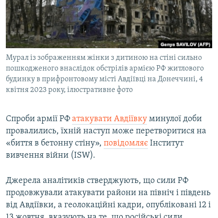
ВІДЕОУРОКИ «ELIFBE»
Русский
СВІДЧЕННЯ ОКУПАЦІЇ
Qırımtatar
УКРАЇНСЬКА ПРОБЛЕМА КРИМУ
Мурал із зображенням жінки з дитиною на стіні сильно
ДОЛУЧАЙСЯ!
ІНФОГРАФІКА
пошкодженого внаслідок обстрілів армією РФ житлового
будинку в прифронтовому місті Авдіївці на Донеччині, 4
квітня 2023 року, ілюстративне фото
Усі сайти RFE/RL
Спроби армії РФ
атакувати Авдіївку
минулої доби
провалились, їхній наступ може перетворитися на
«биття в бетонну стіну»,
повідомляє
Інститут
вивчення війни (ISW).
Джерела аналітиків стверджують, що сили РФ
продовжували атакувати райони на північ і південь
від Авдіївки, а геолокаційні кадри, опубліковані 12 і
13 жовтня, вказують на те, що російські сили