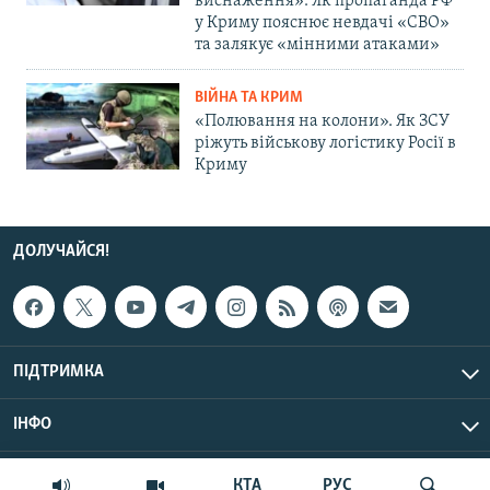
виснаження»: Як пропаганда РФ
у Криму пояснює невдачі «СВО»
та залякує «мінними атаками»
ВІЙНА ТА КРИМ
«Полювання на колони». Як ЗСУ
ріжуть військову логістику Росії в
Криму
ДОЛУЧАЙСЯ!
ПІДТРИМКА
ІНФО
© Крим.Реалії, 2026 | Усі права застережено.
КТА
РУС