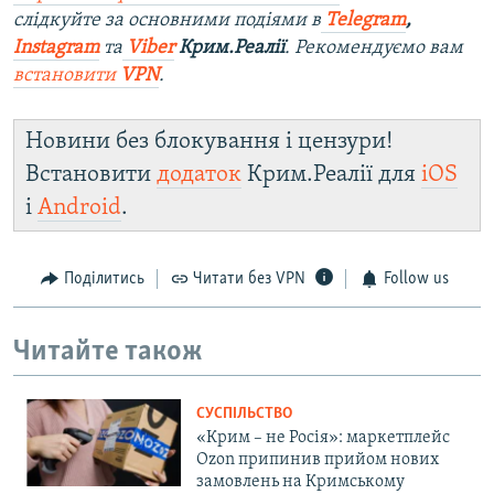
слідкуйте за основними подіями в
Telegram
,
Instagram
та
Viber
Крим.Реалії
. Рекомендуємо вам
встановити
VPN
.
Новини без блокування і цензури!
Встановити
додаток
Крим.Реалії для
iOS
і
Android
.
Поділитись
Читати без VPN
Follow us
Читайте також
СУСПІЛЬСТВО
«Крим – не Росія»: маркетплейс
Ozon припинив прийом нових
замовлень на Кримському