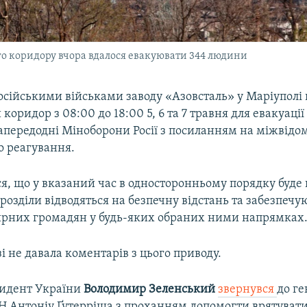
го коридору вчора вдалося евакуювати 344 людини
осійськими військами заводу «Азовсталь» у Маріуполі 
коридор з 08:00 до 18:00 5, 6 та 7 травня для евакуації
апередодні Міноборони Росії з посиланням на міжвідо
о реагування.
ся, що у вказаний час в односторонньому порядку буд
ідрозділи відводяться на безпечну відстань та забезпечу
рних громадян у будь-яких обраних ними напрямках
і не давала коментарів з цього приводу.
зидент України
Володимир Зеленський
звернувся
до г
Н Антоніу Ґутерріша з проханням допомогти врятувати