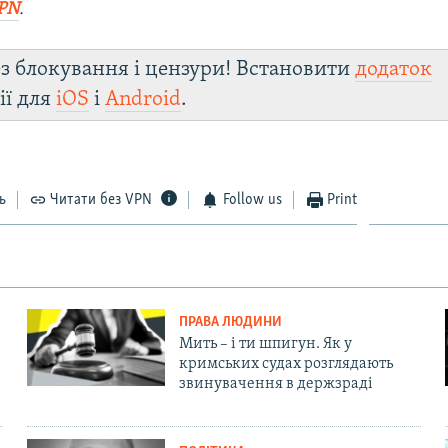
PN
.
з блокування і цензури! Встановити
додаток
ії для
iOS
і
Android
.
ь
Читати без VPN
Follow us
Print
ПРАВА ЛЮДИНИ
Мить – і ти шпигун. Як у
кримських судах розглядають
звинувачення в держзраді