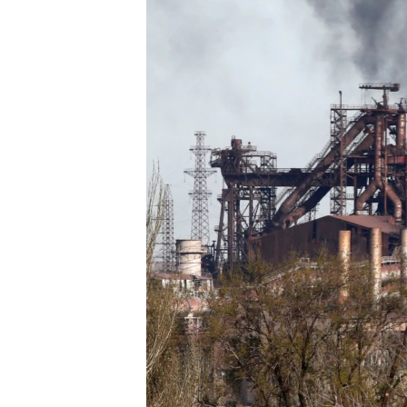
ВІДЕОУРОКИ «ELIFBE»
СВІДЧЕННЯ ОКУПАЦІЇ
УКРАЇНСЬКА ПРОБЛЕМА КРИМУ
ІНФОГРАФІКА