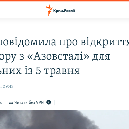
 повідомила про відкритт
ору з «Азовсталі» для
них із 5 травня
, 09:43
ь
Читати без VPN