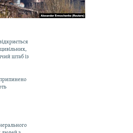
відкриється
 цивільних,
мчий штаб із
е припинено
ють
.
енерального
 людей з