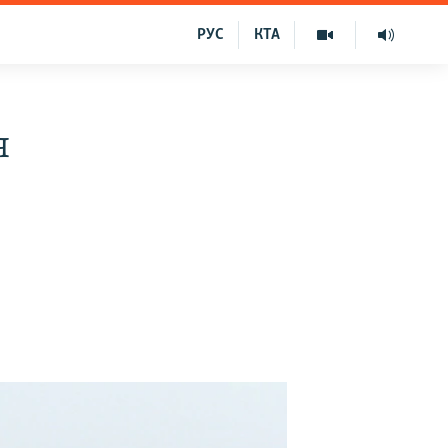
РУС
КТА
я