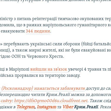
міністр з питань реінтеграції тимчасово окупованих те
домила, що в рамках маріупольського гуманітарного 
я евакуювати
344 людини
.
» перебувають українські сили оборони (бійці батальй
инці), а також мирні жителі, які не були евакуйовані в
егідою ООН та Червоного Хреста.
йці в Маріуполі
вийшли на зв’язок
увечері 4 травня та 
війська прорвалися на територію заводу.
 (Роскомнадзор) намагається заблокувати
доступ до са
 Безперешкодно читати Крим.Реалії можна за допомог
 сайту
:
https://dfs0qrmo00d6u.cloudfront.net
. Також слі
одіями в
Telegram
,
Instagram
та
Viber
Крим.Реалії
. Рек