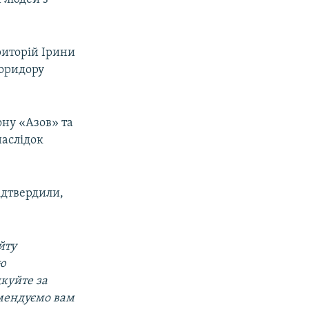
риторій Ірини
коридору
ону «Азов» та
наслідок
підтвердили,
йту
ою
дкуйте за
омендуємо вам