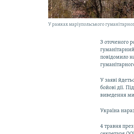
У рамках маріупольського гуманітарно
З оточеного р
гуманітарний 
повідомило н
гуманітарног
У заяві йдеть
бойові дії. П
виведення ми
Україна нараз
4 травня пре
секретаря ОО