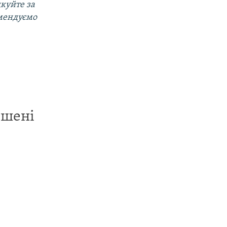
дкуйте за
омендуємо
ишені