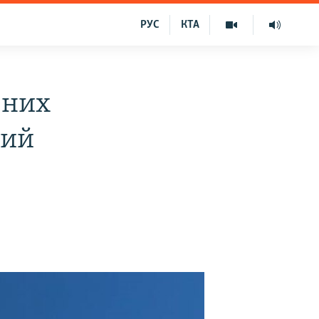
РУС
КТА
ених
вий