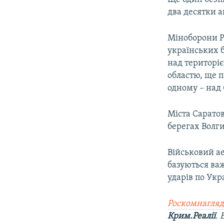
два десятки а
Міноборони Ро
українських б
над територіє
областю, ще п
одному – над
Міста Саратов
берегах Волги
Військовий ае
базуються ва
ударів по Укра
Роскомнагляд
Крим.Реалії
.