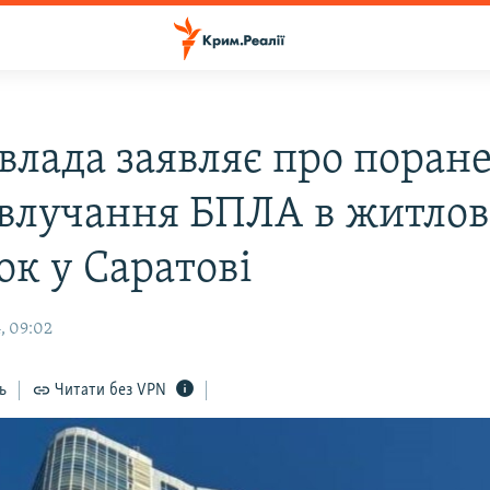
 влада заявляє про поран
 влучання БПЛА в житло
ок у Саратові
, 09:02
ь
Читати без VPN