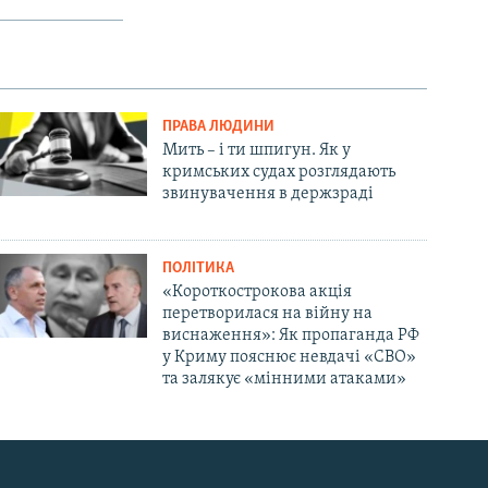
ПРАВА ЛЮДИНИ
Мить – і ти шпигун. Як у
кримських судах розглядають
звинувачення в держзраді
ПОЛІТИКА
«Короткострокова акція
перетворилася на війну на
виснаження»: Як пропаганда РФ
у Криму пояснює невдачі «СВО»
та залякує «мінними атаками»