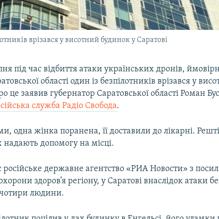
лотників врізався у висотний будинок у Саратові
пня під час відбиття атаки українських дронів, ймовірн
ратовської області один із безпілотників врізався у вис
про це заявив губернатор Саратовської області Роман Бус
сійська служба Радіо Свобода
.
ми, одна жінка поранена, її доставили до лікарні. Решт
 надають допомогу на місці.
є російське державне агентство «РИА Новости» з поси
охорони здоров’я регіону, у Саратові внаслідок атаки б
чотири людини.
лотник поцілив у дах будинку в Енгельсі, його уламк