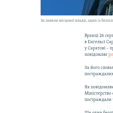
За заявою місцевої влади, один із безпі
Вранці 26 сер
в Енгельсі Са
у Саратові – 
повідомляє
ро
За його слова
постраждалих
Як повідомля
Міністерство 
постраждали 
Ще один безпі