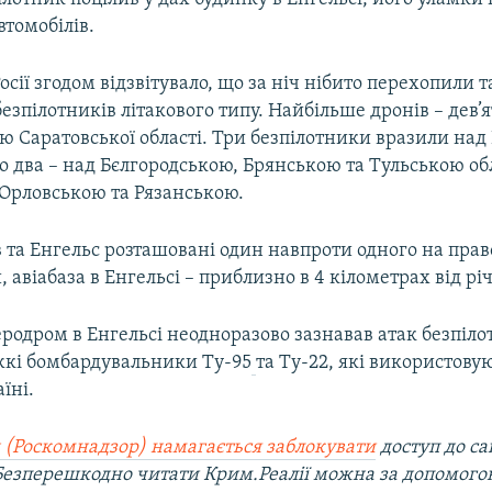
втомобілів.
сії згодом відзвітувало, що за ніч нібито перехопили т
езпілотників літакового типу. Найбільше дронів – дев’я
ю Саратовської області. Три безпілотники вразили на
о два – над Бєлгородською, Брянською та Тульською об
 Орловською та Рязанською.
 та Енгельс розташовані один навпроти одного на прав
, авіабаза в Енгельсі – приблизно в 4 кілометрах від рі
родром в Енгельсі неодноразово зазнавав атак безпіло
жкі бомбардувальники Ту-95
та Ту-22, які використову
їні.
 (Роскомнадзор) намагається заблокувати
доступ до са
 Безперешкодно читати Крим.Реалії можна за допомог