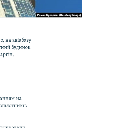
о, на авіабазу
отний будинок
аргін,
і
ланням на
езпілотників
и пошкодили