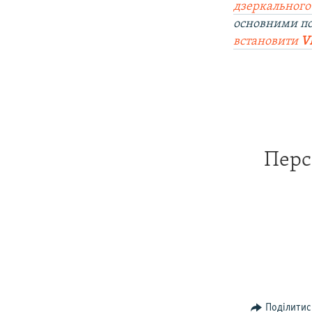
дзеркального
основними п
встановити
V
Перс
Поділитис