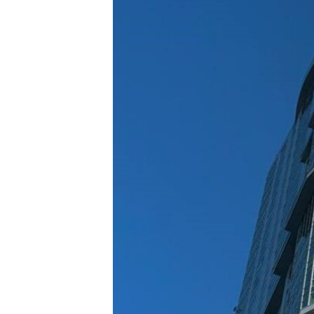
ВІДЕОУРОКИ «ELIFBE»
СВІДЧЕННЯ ОКУПАЦІЇ
УКРАЇНСЬКА ПРОБЛЕМА КРИМУ
ІНФОГРАФІКА