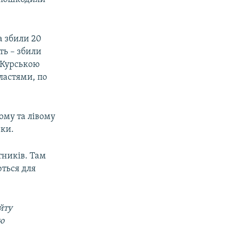
а збили 20
ть – збили
д Курською
ластями, по
ому та лівому
чки.
тників. Там
ються для
йту
ою