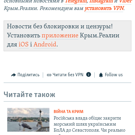
основными новостями в
Telegram
,
Instagram
и
Viber
Крым.Реалии. Рекомендуем вам
установить VPN
.
Новости без блокировки и цензуры!
Установить
приложение
Крым.Реалии
для
iOS
і
Android
.
Поділитись
Читати без VPN
Follow us
Читайте також
ВІЙНА ТА КРИМ
Російська влада обіцяє закрити
морський шлях українським
БпЛА до Севастополя. Чи реально