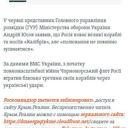
У червні представник Головного управління
розвідки (ГУР) Міністерства оборони України
Андрій Юсов заявив, що Росія ховає великі кораблі
та носіїв «Калібрів», але «полювання не повинно
зупинятися».
За даними ВМС України, з початку
повномасштабної війни Чорноморський флот Росії
втратив близько третини своїх кораблів через
українські удари.
Роскомнадзор пытается заблокироват
ь
доступ к
сайту Крым.Реалии. Беспрепятственно читать
Крым.Реалии можно с помощью
зеркального сайта:
https://dmaergzqtykme.cloudfront.net/
следите за