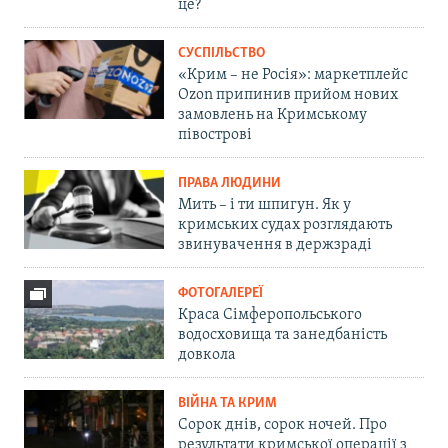
це?
СУСПІЛЬСТВО
«Крим – не Росія»: маркетплейс
Ozon припинив прийом нових
замовлень на Кримському
півострові
ПРАВА ЛЮДИНИ
Мить – і ти шпигун. Як у
кримських судах розглядають
звинувачення в держзраді
ФОТОГАЛЕРЕЇ
Краса Сімферопольського
водосховища та занедбаність
довкола
ВІЙНА ТА КРИМ
Сорок днів, сорок ночей. Про
результати кримської операції з