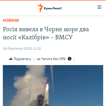
Доступність
посилання
Перейти
НОВИНИ
до
НОВИНИ
Росія вивела в Чорне море два
основного
ВОДА.КРИМ
матеріалу
носії «Калібрів» – ВМСУ
ВІДЕО ТА ФОТО
Перейти
до
06 березень 2025, 11:52
ПОЛІТИКА
основної
БЛОГИ
Поділитись
Читати без VPN
навігації
Перейти
ПОГЛЯД
до
ІНТЕРВ'Ю
пошуку
ВСЕ ЗА ДЕНЬ
СПЕЦПРОЕКТИ
ЯК ОБІЙТИ БЛОКУВАННЯ
ДЕПОРТАЦІЯ