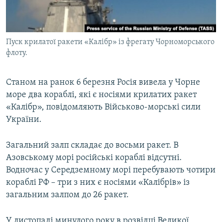
ВІДЕОУРОКИ «ELIFBE»
Русский
СВІДЧЕННЯ ОКУПАЦІЇ
Qırımtatar
Пуск крилатої ракети «Калібр» із фрегату Чорноморського
УКРАЇНСЬКА ПРОБЛЕМА КРИМУ
флоту.
ДОЛУЧАЙСЯ!
ІНФОГРАФІКА
Станом на ранок 6 березня Росія вивела у Чорне
море два кораблі, які є носіями крилатих ракет
«Калібр», повідомляють Військово-морські сили
Усі сайти RFE/RL
України.
Загальний залп складає до восьми ракет. В
Азовському морі російські кораблі відсутні.
Водночас у Середземному морі перебувають чотири
кораблі РФ – три з них є носіями «Калібрів» із
загальним залпом до 26 ракет.
У листопаді минулого року в розвідці Великої