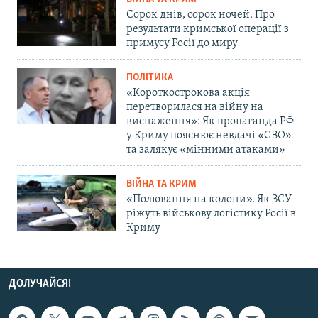
Сорок днів, сорок ночей. Про
результати кримської операції з
примусу Росії до миру
ПОЛІТИКА
«Короткострокова акція
перетворилася на війну на
виснаження»: Як пропаганда РФ
у Криму пояснює невдачі «СВО»
та залякує «мінними атаками»
ВІЙНА ТА КРИМ
«Полювання на колони». Як ЗСУ
ріжуть військову логістику Росії в
Криму
ДОЛУЧАЙСЯ!