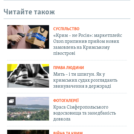
Читайте також
СУСПІЛЬСТВО
«Крим – не Росія»: маркетплейс
Ozon припинив прийом нових
замовлень на Кримському
півострові
ПРАВА ЛЮДИНИ
Мить – і ти шпигун. Як у
кримських судах розглядають
звинувачення в держзраді
ФОТОГАЛЕРЕЇ
Краса Сімферопольського
водосховища та занедбаність
довкола
ВІЙНА ТА КРИМ