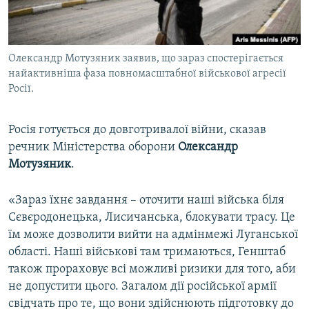
ВІДЕОУРОКИ «ELIFBE»
Русский
СВІДЧЕННЯ ОКУПАЦІЇ
Qırımtatar
Олександр Мотузяник заявив, що зараз спостерігається
УКРАЇНСЬКА ПРОБЛЕМА КРИМУ
найактивніша фаза повномасштабної військової агресії
ДОЛУЧАЙСЯ!
ІНФОГРАФІКА
Росії.
Росія готується до довготривалої війни, сказав
речник Міністерства оборони
Олександр
Усі сайти RFE/RL
Мотузяник
.
«Зараз їхнє завдання – оточити наші війська біля
Сєвєродонецька, Лисичанська, блокувати трасу. Це
їм може дозволити вийти на адмінмежі Луганської
області. Наші військові там тримаються, Генштаб
також прораховує всі можливі ризики для того, аби
не допустити цього. Загалом дії російської армії
свідчать про те, що вони здійснюють підготовку до