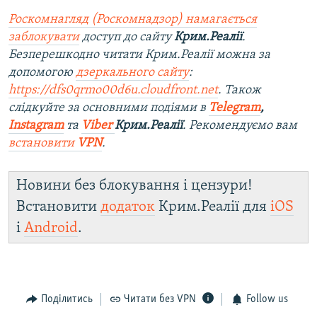
Роскомнагляд (Роскомнадзор) намагається
заблокувати
доступ до сайту
Крим.Реалії
.
Безперешкодно читати Крим.Реалії можна за
допомогою
дзеркального сайту
:
https://dfs0qrmo00d6u.cloudfront.net
. Також
слідкуйте за основними подіями в
Telegram
,
Instagram
та
Viber
Крим.Реалії
. Рекомендуємо вам
встановити
VPN
.
Новини без блокування і цензури!
Встановити
додаток
Крим.Реалії для
iOS
і
Android
.
Поділитись
Читати без VPN
Follow us