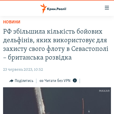
Доступність
посилання
Перейти
НОВИНИ
до
НОВИНИ
РФ збільшила кількість бойових
основного
ВОДА.КРИМ
матеріалу
дельфінів, яких використовує для
ВІДЕО ТА ФОТО
Перейти
захисту свого флоту в Севастополі
до
ПОЛІТИКА
– британська розвідка
основної
БЛОГИ
навігації
23 червень 2023, 10:52
Перейти
ПОГЛЯД
до
Поділитись
Читати без VPN
ІНТЕРВ'Ю
пошуку
ВСЕ ЗА ДЕНЬ
СПЕЦПРОЕКТИ
ЯК ОБІЙТИ БЛОКУВАННЯ
ДЕПОРТАЦІЯ