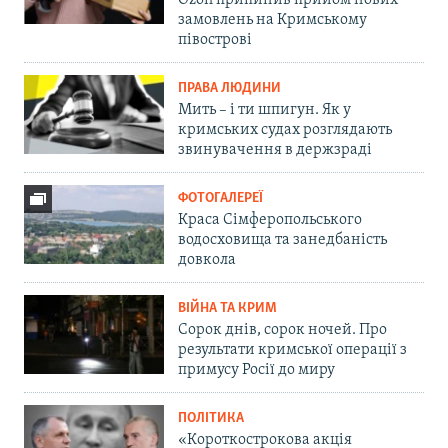
Ozon припинив прийом нових
замовлень на Кримському
півострові
ПРАВА ЛЮДИНИ
Мить – і ти шпигун. Як у
кримських судах розглядають
звинувачення в держзраді
ФОТОГАЛЕРЕЇ
Краса Сімферопольського
водосховища та занедбаність
довкола
ВІЙНА ТА КРИМ
Сорок днів, сорок ночей. Про
результати кримської операції з
примусу Росії до миру
ПОЛІТИКА
«Короткострокова акція