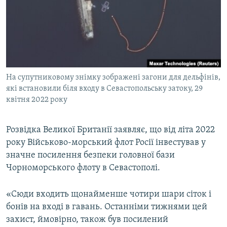
ВІДЕОУРОКИ «ELIFBE»
Русский
СВІДЧЕННЯ ОКУПАЦІЇ
Qırımtatar
УКРАЇНСЬКА ПРОБЛЕМА КРИМУ
ДОЛУЧАЙСЯ!
ІНФОГРАФІКА
На супутниковому знімку зображені загони для дельфінів,
які встановили біля входу в Севастопольську затоку, 29
квітня 2022 року
Усі сайти RFE/RL
Розвідка Великої Британії заявляє, що від літа 2022
року Військово-морський флот Росії інвестував у
значне посилення безпеки головної бази
Чорноморського флоту в Севастополі.
«Сюди входить щонайменше чотири шари сіток і
бонів на вході в гавань. Останніми тижнями цей
захист, ймовірно, також був посилений