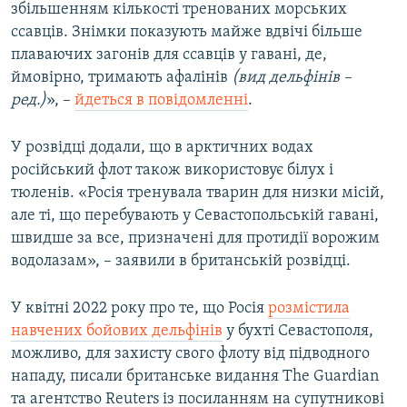
збільшенням кількості тренованих морських
ссавців. Знімки показують майже вдвічі більше
плаваючих загонів для ссавців у гавані, де,
ймовірно, тримають афалінів
(вид дельфінів –
ред.)
», –
йдеться в повідомленні
.
У розвідці додали, що в арктичних водах
російський флот також використовує білух і
тюленів. «Росія тренувала тварин для низки місій,
але ті, що перебувають у Севастопольській гавані,
швидше за все, призначені для протидії ворожим
водолазам», – заявили в британській розвідці.
У квітні 2022 року про те, що Росія
розмістила
навчених бойових дельфінів
у бухті Севастополя,
можливо, для захисту свого флоту від підводного
нападу, писали британське видання The Guardian
та агентство Reuters із посиланням на супутникові