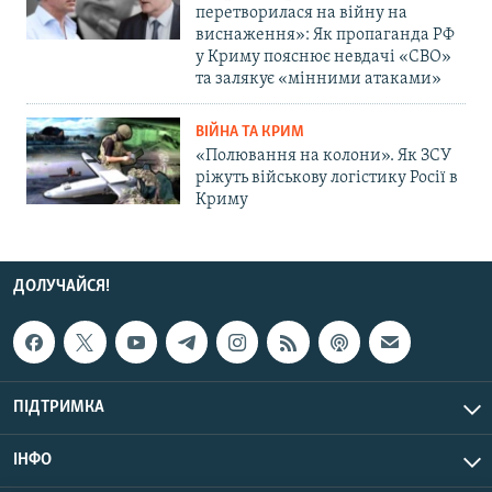
перетворилася на війну на
виснаження»: Як пропаганда РФ
у Криму пояснює невдачі «СВО»
та залякує «мінними атаками»
ВІЙНА ТА КРИМ
«Полювання на колони». Як ЗСУ
ріжуть військову логістику Росії в
Криму
ДОЛУЧАЙСЯ!
ПІДТРИМКА
ІНФО