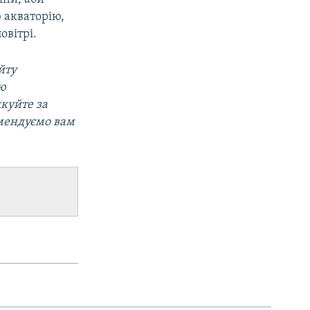
 акваторію,
овітрі.
йту
ою
дкуйте за
омендуємо вам