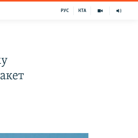
РУС
КТА
му
ракет