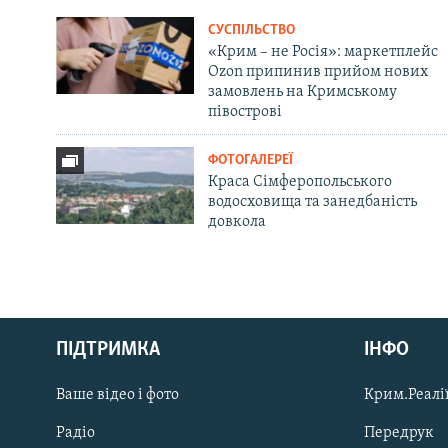
СУСПІЛЬСТВО
«Крим – не Росія»: маркетплейс
Ozon припинив прийом нових
замовлень на Кримському
півострові
ФОТОГАЛЕРЕЇ
Краса Сімферопольського
водосховища та занедбаність
довкола
Русский
ПІДТРИМКА
ІНФО
Qırımtatar
Ваше відео і фото
Крим.Реалії
ДОЛУЧАЙСЯ!
Радіо
Передрук