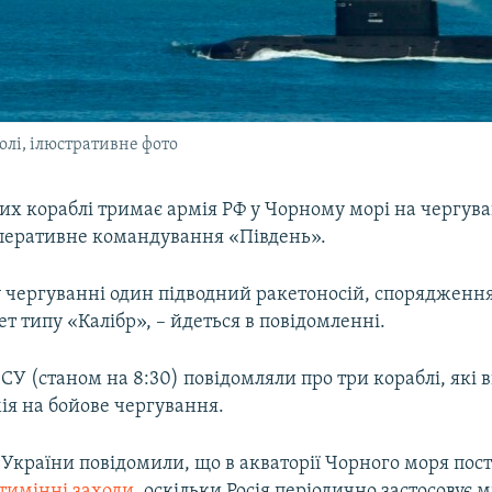
олі, ілюстративне фото
их кораблі тримає армія РФ у Чорному морі на чергува
перативне командування «Південь».
 чергуванні один підводний ракетоносій, спорядження 
т типу «Калібр», – йдеться в повідомленні.
У (станом на 8:30) повідомляли про три кораблі, які 
ія на бойове чергування.
України повідомили, що в акваторії Чорного моря пос
тимінні заходи
, оскільки Росія періодично застосовує м