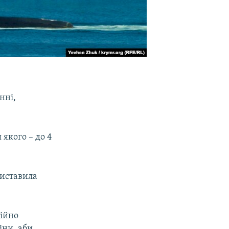
нні,
якого – до 4
виставила
тійно
іни, аби