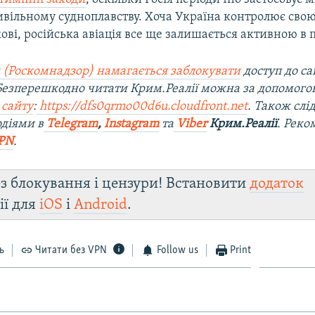
вільному судноплавству. Хоча Україна контролює свою
ові, російська авіація все ще залишається активною в п
 (Роскомнадзор) намагається заблокувати
доступ до са
 Безперешкодно читати Крим.Реалії можна за допомог
 сайту
:
https://dfs0qrmo00d6u.cloudfront.net
. Також слі
діями в
Telegram
,
Instagram
та
Viber
Крим.Реалії
. Рек
PN
.
з блокування і цензури! Встановити
додаток
ії для
iOS
і
Android
.
ь
Читати без VPN
Follow us
Print