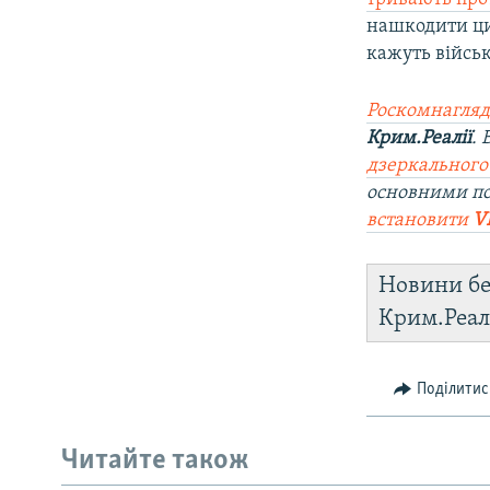
нашкодити ци
кажуть військ
Роскомнагляд
Крим.Реалії
.
дзеркального
основними по
встановити
V
Новини бе
Крим.Реал
Поділитис
Читайте також