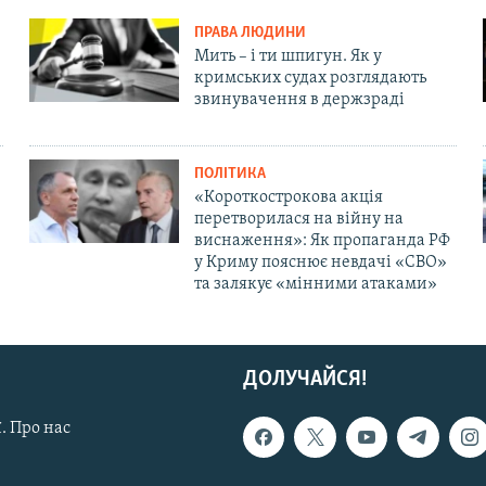
ПРАВА ЛЮДИНИ
Мить – і ти шпигун. Як у
кримських судах розглядають
звинувачення в держзраді
ПОЛІТИКА
«Короткострокова акція
перетворилася на війну на
виснаження»: Як пропаганда РФ
у Криму пояснює невдачі «СВО»
та залякує «мінними атаками»
ДОЛУЧАЙСЯ!
. Про нас