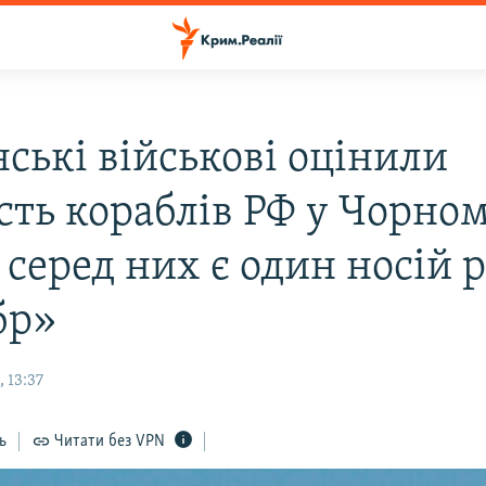
ські військові оцінили
ість кораблів РФ у Чорно
 серед них є один носій 
бр»
 13:37
ь
Читати без VPN