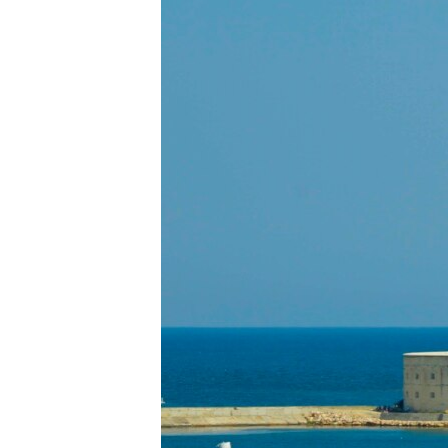
ВІДЕОУРОКИ «ELIFBE»
СВІДЧЕННЯ ОКУПАЦІЇ
УКРАЇНСЬКА ПРОБЛЕМА КРИМУ
ІНФОГРАФІКА