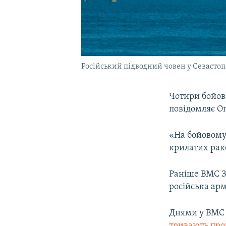
Російський підводний човен у Севастоп
Чотири бойов
повідомляє О
«На бойовому
крилатих раке
Раніше ВМС ЗС
російська арм
Днями у ВМС 
тривають про