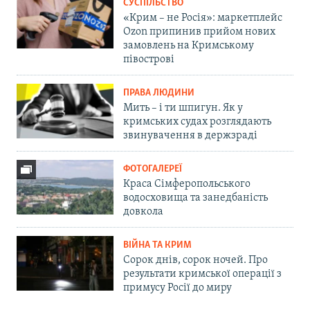
СУСПІЛЬСТВО
«Крим – не Росія»: маркетплейс
Ozon припинив прийом нових
замовлень на Кримському
півострові
ПРАВА ЛЮДИНИ
Мить – і ти шпигун. Як у
кримських судах розглядають
звинувачення в держзраді
ФОТОГАЛЕРЕЇ
Краса Сімферопольського
водосховища та занедбаність
довкола
ВІЙНА ТА КРИМ
Сорок днів, сорок ночей. Про
результати кримської операції з
примусу Росії до миру