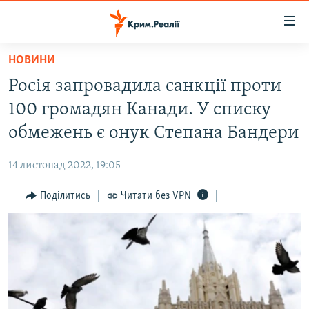
Доступність
посилання
Перейти
НОВИНИ
до
НОВИНИ
Росія запровадила санкції проти
основного
ВОДА.КРИМ
матеріалу
100 громадян Канади. У списку
ВІДЕО ТА ФОТО
Перейти
обмежень є онук Степана Бандери
до
ПОЛІТИКА
основної
14 листопад 2022, 19:05
БЛОГИ
навігації
Перейти
Поділитись
Читати без VPN
ПОГЛЯД
до
ІНТЕРВ'Ю
пошуку
ВСЕ ЗА ДЕНЬ
СПЕЦПРОЕКТИ
ЯК ОБІЙТИ БЛОКУВАННЯ
ДЕПОРТАЦІЯ