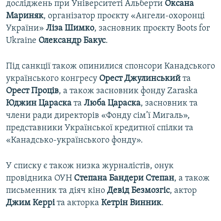
досліджень при Університеті Альберти
Оксана
Мариняк
, організатор проєкту «Ангели-охоронці
України»
Ліза Шимко
, засновник проєкту Boots for
Ukraine
Олександр Бакус
.
Під санкції також опинилися спонсори Канадського
українського конгресу
Орест Джулинський
та
Орест Проців
, а також засновник фонду Zaraska
Юджин Цараска
та
Люба Цараска
, засновник та
члени ради директорів «Фонду сім’ї Мигаль»,
представники Української кредитної спілки та
«Канадсько-українського фонду».
У списку є також низка журналістів, онук
провідника ОУН
Степана Бандери Степан
, а також
письменник та діяч кіно
Девід Безмозгіс
, актор
Джим Керрі
та акторка
Кетрін Винник
.