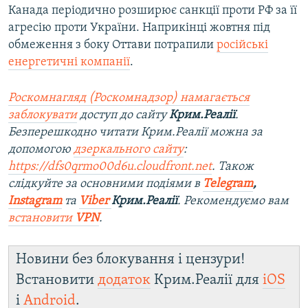
Канада періодично розширює санкції проти РФ за її
агресію проти України. Наприкінці жовтня під
обмеження з боку Оттави потрапили
російські
енергетичні компанії
.
Роскомнагляд (Роскомнадзор) намагається
заблокувати
доступ до сайту
Крим.Реалії
.
Безперешкодно читати Крим.Реалії можна за
допомогою
дзеркального сайту
:
https://dfs0qrmo00d6u.cloudfront.net
. Також
слідкуйте за основними подіями в
Telegram
,
Instagram
та
Viber
Крим.Реалії
. Ре
комендуємо вам
встановити
VPN
.
Новини без блокування і цензури!
Встановити
додаток
Крим.Реалії для
iOS
і
Android
.