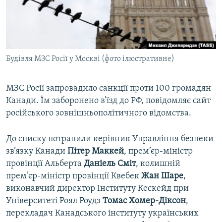
ВІДЕОУРОКИ «ELIFBE»
Русский
СВІДЧЕННЯ ОКУПАЦІЇ
Qırımtatar
УКРАЇНСЬКА ПРОБЛЕМА КРИМУ
Будівля МЗС Росії у Москві (фото ілюстративне)
ДОЛУЧАЙСЯ!
ІНФОГРАФІКА
МЗС Росії запровадило санкції проти 100 громадян
Канади. Їм заборонено в’їзд до РФ, повідомляє сайт
Усі сайти RFE/RL
російського зовнішньополітичного відомства.
До списку потрапили керівник Управління безпеки
зв’язку Канади
Пітер Маккей
, прем’єр-міністр
провінції Альберта
Даніель Сміт
, колишній
прем’єр-міністр провінції Квебек
Жан Шаре
,
виконавчий директор Інституту Кескейд при
Університеті Роял Роудз
Томас Хомер-Діксон
,
перекладач Канадського інституту українських