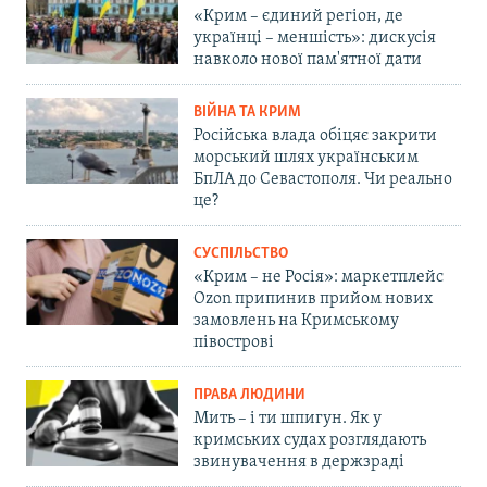
«Крим – єдиний регіон, де
українці – меншість»: дискусія
навколо нової пам'ятної дати
ВІЙНА ТА КРИМ
Російська влада обіцяє закрити
морський шлях українським
БпЛА до Севастополя. Чи реально
це?
СУСПІЛЬСТВО
«Крим – не Росія»: маркетплейс
Ozon припинив прийом нових
замовлень на Кримському
півострові
ПРАВА ЛЮДИНИ
Мить – і ти шпигун. Як у
кримських судах розглядають
звинувачення в держзраді