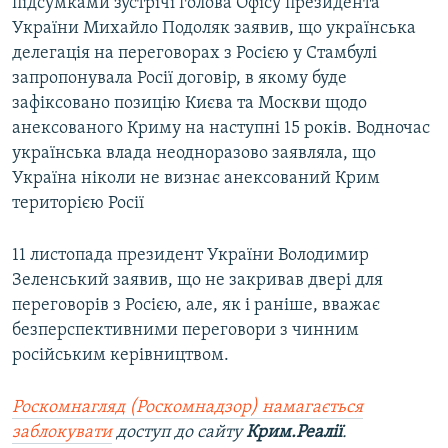
підсумками зустрічі голова Офісу президента
України Михайло Подоляк заявив, що українська
делегація на переговорах з Росією у Стамбулі
запропонувала Росії договір, в якому буде
зафіксовано позицію Києва та Москви щодо
анексованого Криму на наступні 15 років. Водночас
українська влада неодноразово заявляла, що
Україна ніколи не визнає анексований Крим
територією Росії
11 листопада президент України Володимир
Зеленський заявив, що не закривав двері для
переговорів з Росією, але, як і раніше, вважає
безперспективними переговори з чинним
російським керівництвом.
Роскомнагляд (Роскомнадзор) намагається
заблокувати
доступ до сайту
Крим.Реалії
.