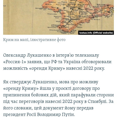
ВІДЕОУРОКИ «ELIFBE»
Русский
СВІДЧЕННЯ ОКУПАЦІЇ
Qırımtatar
УКРАЇНСЬКА ПРОБЛЕМА КРИМУ
ДОЛУЧАЙСЯ!
ІНФОГРАФІКА
Крим на мапі, ілюстративне фото
Олександр Лукашенко в інтерв'ю телеканалу
Усі сайти RFE/RL
«Россия-1» заявив, що РФ та Україна обговорювали
можливість «оренди Криму» навесні 2022 року.
Як стверджує Лукашенко, мова про можливу
«оренду Криму» йшла у проєкті договору про
припинення бойових дій, який парафували сторони
під час переговорів навесні 2022 року в Стамбулі. За
його словами, цей документ йому передав
президент Росії Володимир Путін.