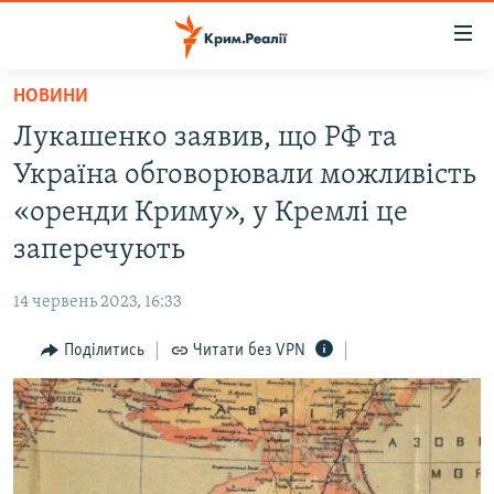
Доступність
посилання
Перейти
НОВИНИ
до
НОВИНИ
Лукашенко заявив, що РФ та
основного
ВОДА.КРИМ
матеріалу
Україна обговорювали можливість
ВІДЕО ТА ФОТО
Перейти
«оренди Криму», у Кремлі це
до
ПОЛІТИКА
заперечують
основної
БЛОГИ
навігації
14 червень 2023, 16:33
Перейти
ПОГЛЯД
до
Поділитись
Читати без VPN
ІНТЕРВ'Ю
пошуку
ВСЕ ЗА ДЕНЬ
СПЕЦПРОЕКТИ
ЯК ОБІЙТИ БЛОКУВАННЯ
ДЕПОРТАЦІЯ