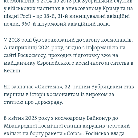
космонавтів, з 2014 по 2018 рік Зубрицький служив
у військових частинах в анексованому Криму та на
півдні Росії – це 38-й, 31-й винищувальні авіаційні
полки, 960-й штурмовий авіаційний полк.
У 2018 році був зарахований до загону космонавтів.
А наприкінці 2024 року, згідно з інформацією на
сайті Роскосмосу, проходив підготовку вже на
майданчику Європейського космічного агентства в
Кельні.
Як зазначає «Система», 32-річний Зубрицький став
першим в історії космонавтом із вироком за
статтею про держзраду.
8 квітня 2025 року з космодрому Байконур до
Міжнародної космічної станції вирушив черговий
екіпаж на борту ракети «Союз». Російська влада