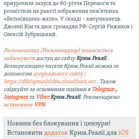
приурочила запуск до 80-річчя Перемоги та
розмістила на ракеті зображення пам’ятника
«Батьківщина-мати». У складі – американець
Джонні Кім та двоє громадян РФ: Сергій Рижиков і
Олексій Зубрицький.
Роскомнагляд (Роскомнадзор) намагається
заблокувати
доступ до сайту
Крим.Реалії
.
Безперешкодно читати Крим.Реалії можна за
допомогою
дзеркального сайту
:
https://dfs0qrmo00d6u.cloudfront.net
. Також
слідкуйте за основними подіями в
Telegram
,
Instagram
та
Viber
Крим.Реалії
. Рекомендуємо
встановити
VPN
.
Новини без блокування і цензури!
Встановити
додаток
Крим.Реалії для
iOS