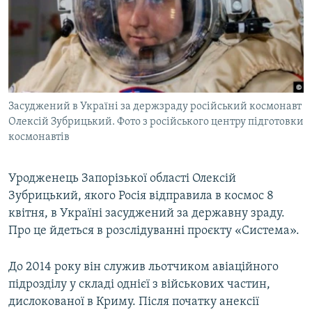
ВІДЕОУРОКИ «ELIFBE»
Русский
СВІДЧЕННЯ ОКУПАЦІЇ
Qırımtatar
УКРАЇНСЬКА ПРОБЛЕМА КРИМУ
ДОЛУЧАЙСЯ!
ІНФОГРАФІКА
Засуджений в Україні за держзраду російський космонавт
Олексій Зубрицький. Фото з російського центру підготовки
космонавтів
Усі сайти RFE/RL
Уродженець Запорізької області Олексій
Зубрицький, якого Росія відправила в космос 8
квітня, в Україні засуджений за державну зраду.
Про це йдеться в розслідуванні проєкту «Система».
До 2014 року він служив льотчиком авіаційного
підрозділу у складі однієї з військових частин,
дислокованої в Криму. Після початку анексії