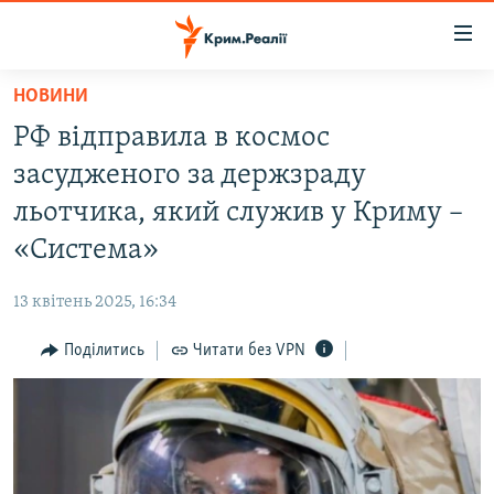
Доступність
посилання
Перейти
НОВИНИ
до
НОВИНИ
РФ відправила в космос
основного
ВОДА.КРИМ
матеріалу
засудженого за держзраду
ВІДЕО ТА ФОТО
Перейти
льотчика, який служив у Криму –
до
ПОЛІТИКА
«Система»
основної
БЛОГИ
навігації
13 квітень 2025, 16:34
Перейти
ПОГЛЯД
до
Поділитись
Читати без VPN
ІНТЕРВ'Ю
пошуку
ВСЕ ЗА ДЕНЬ
СПЕЦПРОЕКТИ
ЯК ОБІЙТИ БЛОКУВАННЯ
ДЕПОРТАЦІЯ