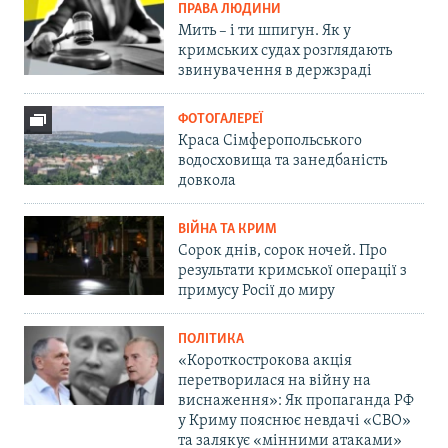
ПРАВА ЛЮДИНИ
Мить – і ти шпигун. Як у
кримських судах розглядають
звинувачення в держзраді
ФОТОГАЛЕРЕЇ
Краса Сімферопольського
водосховища та занедбаність
довкола
ВІЙНА ТА КРИМ
Сорок днів, сорок ночей. Про
результати кримської операції з
примусу Росії до миру
ПОЛІТИКА
«Короткострокова акція
перетворилася на війну на
виснаження»: Як пропаганда РФ
у Криму пояснює невдачі «СВО»
та залякує «мінними атаками»