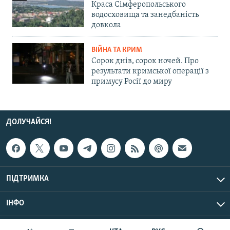
Краса Сімферопольського
водосховища та занедбаність
довкола
ВІЙНА ТА КРИМ
Сорок днів, сорок ночей. Про
результати кримської операції з
примусу Росії до миру
ДОЛУЧАЙСЯ!
ПІДТРИМКА
ІНФО