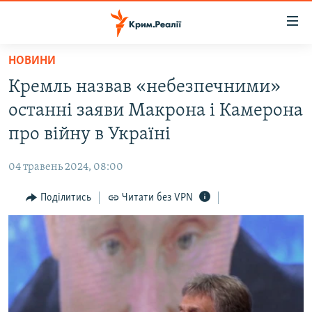
Доступність
посилання
Перейти
НОВИНИ
до
НОВИНИ
Кремль назвав «небезпечними»
основного
ВОДА.КРИМ
матеріалу
останні заяви Макрона і Камерона
ВІДЕО ТА ФОТО
Перейти
про війну в Україні
до
ПОЛІТИКА
основної
04 травень 2024, 08:00
БЛОГИ
навігації
Перейти
Поділитись
Читати без VPN
ПОГЛЯД
до
ІНТЕРВ'Ю
пошуку
ВСЕ ЗА ДЕНЬ
СПЕЦПРОЕКТИ
ЯК ОБІЙТИ БЛОКУВАННЯ
ДЕПОРТАЦІЯ