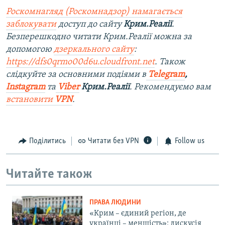
Роскомнагляд (Роскомнадзор) намагається
заблокувати
доступ до сайту
Крим.Реалії
.
Безперешкодно читати Крим.Реалії можна за
допомогою
дзеркального сайту
:
https://dfs0qrmo00d6u.cloudfront.net
. Також
слідкуйте за основними подіями в
Telegram
,
Instagram
та
Viber
Крим.Реалії
. Рекомендуємо вам
встановити
VPN
.
Поділитись
Читати без VPN
Follow us
Читайте також
ПРАВА ЛЮДИНИ
«Крим – єдиний регіон, де
українці – меншість»: дискусія