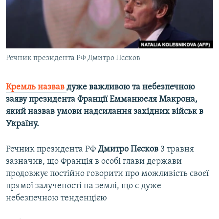
ВІДЕОУРОКИ «ELIFBE»
Русский
СВІДЧЕННЯ ОКУПАЦІЇ
Qırımtatar
УКРАЇНСЬКА ПРОБЛЕМА КРИМУ
Речник президента РФ Дмитро Пєсков
ДОЛУЧАЙСЯ!
ІНФОГРАФІКА
Кремль назвав
дуже важливою та небезпечною
заяву президента Франції Емманюеля Макрона,
Усі сайти RFE/RL
який назвав умови надсилання західних військ в
Україну.
Речник президента РФ
Дмитро Пєсков
3 травня
зазначив, що Франція в особі глави держави
продовжує постійно говорити про можливість своєї
прямої залученості на землі, що є дуже
небезпечною тенденцією