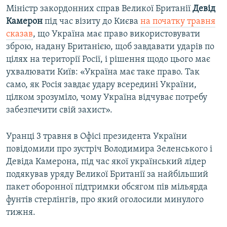
Міністр закордонних справ Великої Британії
Девід
Камерон
під час візиту до Києва
на початку травня
сказав
, що Україна має право використовувати
зброю, надану Британією, щоб завдавати ударів по
цілях на території Росії, і рішення щодо цього має
ухвалювати Київ: «Україна має таке право. Так
само, як Росія завдає удару всередині України,
цілком зрозуміло, чому Україна відчуває потребу
забезпечити свій захист».
Уранці 3 травня в Офісі президента України
повідомили про зустріч Володимира Зеленського і
Девіда Камерона, під час якої український лідер
подякував уряду Великої Британії за найбільший
пакет оборонної підтримки обсягом пів мільярда
фунтів стерлінгів, про який оголосили минулого
тижня.