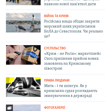
навколо нової пам'ятної дати
ВІЙНА ТА КРИМ
Російська влада обіцяє закрити
морський шлях українським
БпЛА до Севастополя. Чи реально
це?
СУСПІЛЬСТВО
«Крим – не Росія»: маркетплейс
Ozon припинив прийом нових
замовлень на Кримському
півострові
ПРАВА ЛЮДИНИ
Мить – і ти шпигун. Як у
кримських судах розглядають
звинувачення в держзраді
ФОТОГАЛЕРЕЇ