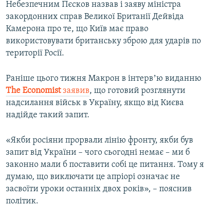
Небезпечним Пєсков назвав і заяву міністра
закордонних справ Великої Британії Дейвіда
Камерона про те, що Київ має право
використовувати британську зброю для ударів по
території Росії.
Раніше цього тижня Макрон в інтервʼю виданню
The Economist
заявив
, що готовий розглянути
надсилання військ в Україну, якщо від Києва
надійде такий запит.
«Якби росіяни прорвали лінію фронту, якби був
запит від України – чого сьогодні немає – ми б
законно мали б поставити собі це питання. Тому я
думаю, що виключати це апріорі означає не
засвоїти уроки останніх двох років», – пояснив
політик.