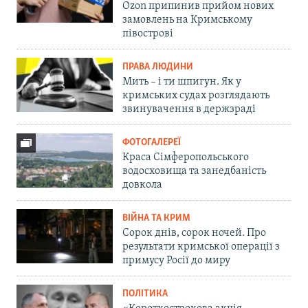
Ozon припинив прийом нових
замовлень на Кримському
півострові
ПРАВА ЛЮДИНИ
Мить – і ти шпигун. Як у
кримських судах розглядають
звинувачення в держзраді
ФОТОГАЛЕРЕЇ
Краса Сімферопольського
водосховища та занедбаність
довкола
ВІЙНА ТА КРИМ
Сорок днів, сорок ночей. Про
результати кримської операції з
примусу Росії до миру
ПОЛІТИКА