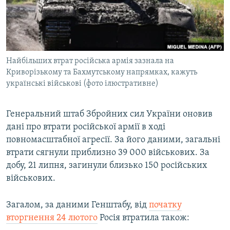
ВІДЕОУРОКИ «ELIFBE»
Русский
СВІДЧЕННЯ ОКУПАЦІЇ
Qırımtatar
УКРАЇНСЬКА ПРОБЛЕМА КРИМУ
Найбільших втрат російська армія зазнала на
ДОЛУЧАЙСЯ!
ІНФОГРАФІКА
Криворізькому та Бахмутському напрямках, кажуть
українські військові (фото ілюстративне)
Усі сайти RFE/RL
Генеральний штаб Збройних сил України оновив
дані про втрати російської армії в ході
повномасштабної агресії. За його даними, загальні
втрати сягнули приблизно 39 000 військових. За
добу, 21 липня, загинули близько 150 російських
військових.
Загалом, за даними Генштабу, від
початку
вторгнення 24 лютого
Росія втратила також: