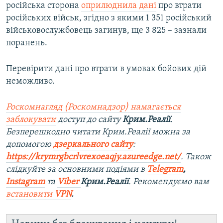
російська сторона
оприлюднила дані
про втрати
російських військ, згідно з якими 1 351 російський
військовослужбовець загинув, ще 3 825 – зазнали
поранень​.
Перевірити дані про втрати в умовах бойових дій
неможливо.
Роскомнагляд (Роскомнадзор) намагається
заблокувати
доступ до сайту
Крим.Реалії
.
Безперешкодно читати Крим.Реалії можна за
допомогою
дзеркального сайту
:
https://krymrgbcrlvrexoeaqjy.azureedge.net/
. Також
слідкуйте за основними подіями в
Telegram
,
Instagram
та
Viber
Крим.Реалії
. Рекомендуємо вам
встановити
VPN
.