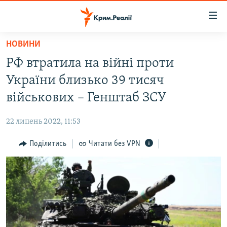
Доступність
посилання
Перейти
НОВИНИ
до
НОВИНИ
РФ втратила на війні проти
основного
ВОДА.КРИМ
матеріалу
України близько 39 тисяч
ВІДЕО ТА ФОТО
Перейти
військових – Генштаб ЗСУ
до
ПОЛІТИКА
основної
22 липень 2022, 11:53
БЛОГИ
навігації
Перейти
Поділитись
Читати без VPN
ПОГЛЯД
до
ІНТЕРВ'Ю
пошуку
ВСЕ ЗА ДЕНЬ
СПЕЦПРОЕКТИ
ЯК ОБІЙТИ БЛОКУВАННЯ
ДЕПОРТАЦІЯ