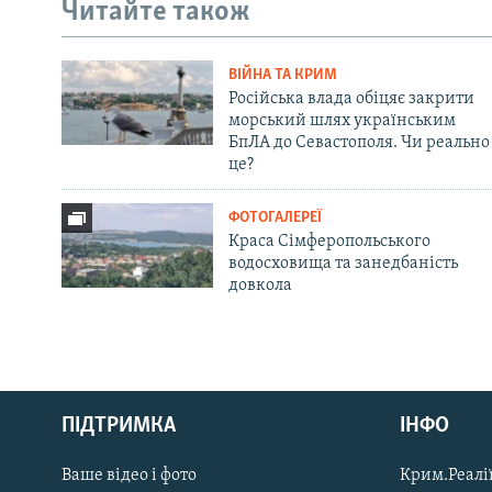
Читайте також
ВІЙНА ТА КРИМ
Російська влада обіцяє закрити
морський шлях українським
БпЛА до Севастополя. Чи реально
це?
ФОТОГАЛЕРЕЇ
Краса Сімферопольського
водосховища та занедбаність
довкола
Русский
ПІДТРИМКА
ІНФО
Qırımtatar
Ваше відео і фото
Крим.Реалії
ДОЛУЧАЙСЯ!