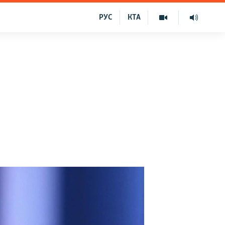
РУС
КТА