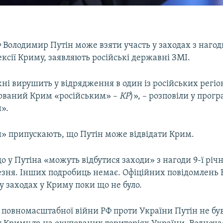
Володимир Путін може взяти участь у заходах з нагоди
ексії Криму, заявляють російські державні ЗМІ.
ні вирушить у відрядження в один із російських регіо
ований Крим «російським» –
КР
)», – розповіли у прог
».
» припускають, що Путін може відвідати Крим.
 у Путіна «можуть відбутися заходи» з нагоди 9-ї річн
езня. Інших подробиць немає. Офіційних повідомлень
 у заходах у Криму поки що не було.
 повномасштабної війни РФ проти України Путін не був