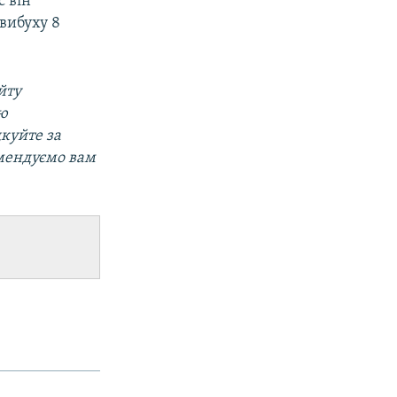
с він
вибуху 8
йту
ою
дкуйте за
мендуємо вам