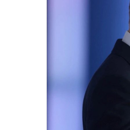
ВІДЕОУРОКИ «ELIFBE»
СВІДЧЕННЯ ОКУПАЦІЇ
УКРАЇНСЬКА ПРОБЛЕМА КРИМУ
ІНФОГРАФІКА