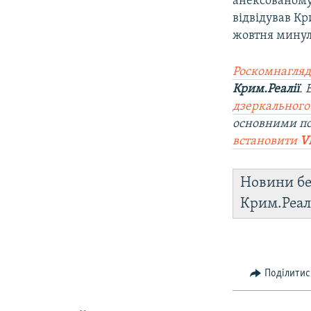
анексованому
відвідував К
жовтня минул
Роскомнагляд
Крим.Реалії
.
дзеркального
основними п
встановити
V
Новини бе
Крим.Реал
Поділитис