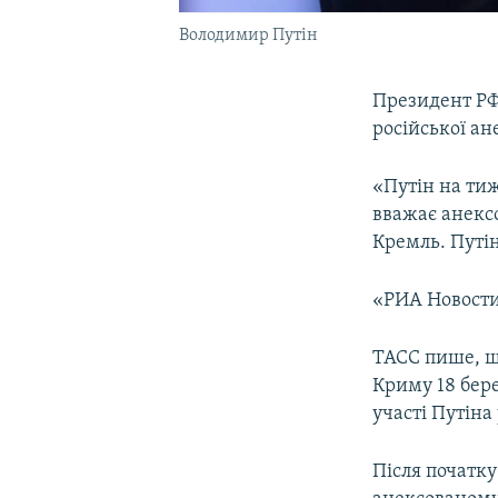
Володимир Путін
Президент РФ 
російської ан
«Путін на тиж
вважає анекс
Кремль. Путін
«РИА Новости
ТАСС пише, що
Криму 18 бер
участі Путіна
Після початку