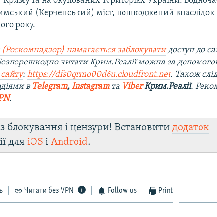
 Криму та на окупованих територіях України. Водноча
римський (Керченський) міст, пошкоджений внаслідок 
ого року.
 (Роскомнадзор) намагається заблокувати
доступ до са
 Безперешкодно читати Крим.Реалії можна за допомог
 сайту
:
https://dfs0qrmo00d6u.cloudfront.net
. Також слі
одіями в
Telegram
,
Instagram
та
Viber
Крим.Реалії
. Ре
ко
PN
.
з блокування і цензури! Встановити
додаток
ії для
iOS
і
Android
.
ь
Читати без VPN
Follow us
Print