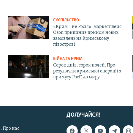
СУСПІЛЬСТВО
«Крим – не Росія»: маркетплейс
Ozon припинив прийом нових
замовлень на Кримському
півострові
ВІЙНА ТА КРИМ
Сорок днів, сорок ночей. Про
результати кримської операції з
примусу Росії до миру
ДОЛУЧАЙСЯ!
. Про нас