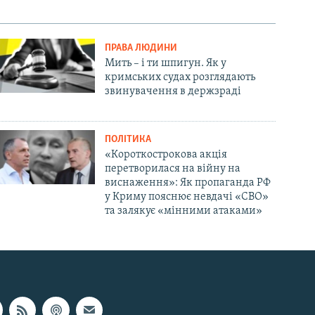
ПРАВА ЛЮДИНИ
Мить – і ти шпигун. Як у
кримських судах розглядають
звинувачення в держзраді
ПОЛІТИКА
«Короткострокова акція
перетворилася на війну на
виснаження»: Як пропаганда РФ
у Криму пояснює невдачі «СВО»
та залякує «мінними атаками»