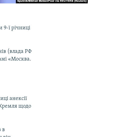
 9-ї річниці
нів (влада РФ
рамі «Москва.
иці анексії
 Кремля щодо
 в