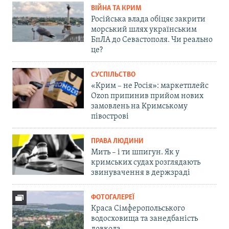
ВІЙНА ТА КРИМ
Російська влада обіцяє закрити
морський шлях українським
БпЛА до Севастополя. Чи реально
це?
СУСПІЛЬСТВО
«Крим – не Росія»: маркетплейс
Ozon припинив прийом нових
замовлень на Кримському
півострові
ПРАВА ЛЮДИНИ
Мить – і ти шпигун. Як у
кримських судах розглядають
звинувачення в держзраді
ФОТОГАЛЕРЕЇ
Краса Сімферопольського
водосховища та занедбаність