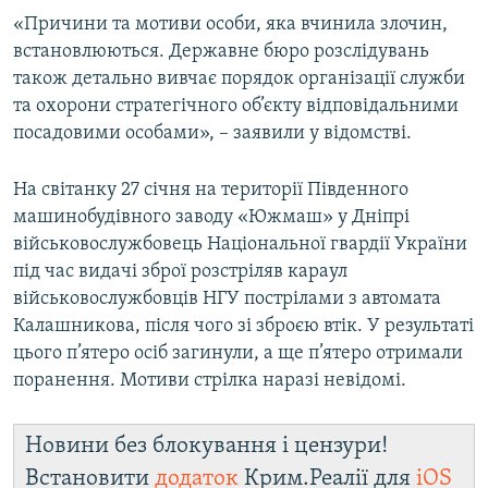
«Причини та мотиви особи, яка вчинила злочин,
встановлюються. Державне бюро розслідувань
також детально вивчає порядок організації служби
та охорони стратегічного об’єкту відповідальними
посадовими особами», – заявили у відомстві.
На світанку 27 січня на території Південного
машинобудівного заводу «Южмаш» у Дніпрі
військовослужбовець Національної гвардії України
під час видачі зброї розстріляв караул
військовослужбовців НГУ пострілами з автомата
Калашникова, після чого зі зброєю втік. У результаті
цього п’ятеро осіб загинули, а ще п’ятеро отримали
поранення. Мотиви стрілка наразі невідомі.
Новини без блокування і цензури!
Встановити
додаток
Крим.Реалії для
iOS