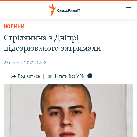
Доступність
посилання
Перейти
НОВИНИ
до
НОВИНИ
Стрілянина в Дніпрі:
основного
ВОДА.КРИМ
матеріалу
підозрюваного затримали
ВІДЕО ТА ФОТО
Перейти
до
27 січень 2022, 12:13
ПОЛІТИКА
основної
БЛОГИ
Поділитись
Читати без VPN
навігації
Перейти
ПОГЛЯД
до
ІНТЕРВ'Ю
пошуку
ВСЕ ЗА ДЕНЬ
СПЕЦПРОЕКТИ
ЯК ОБІЙТИ БЛОКУВАННЯ
ДЕПОРТАЦІЯ