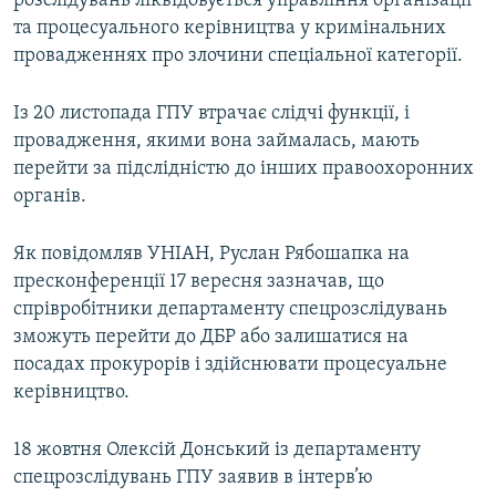
розслідувань ліквідовується управління організації
та процесуального керівництва у кримінальних
провадженнях про злочини спеціальної категорії.
Із 20 листопада ГПУ втрачає слідчі функції, і
провадження, якими вона займалась, мають
перейти за підслідністю до інших правоохоронних
органів.
Як повідомляв УНІАН, Руслан Рябошапка на
пресконференції 17 вересня зазначав, що
спрівробітники департаменту спецрозслідувань
зможуть перейти до ДБР або залишатися на
посадах прокурорів і здійснювати процесуальне
керівництво.
18 жовтня Олексій Донський із департаменту
спецрозслідувань ГПУ заявив в інтерв’ю