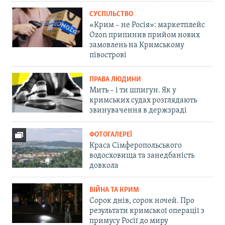
СУСПІЛЬСТВО
«Крим – не Росія»: маркетплейс
Ozon припинив прийом нових
замовлень на Кримському
півострові
ПРАВА ЛЮДИНИ
Мить – і ти шпигун. Як у
кримських судах розглядають
звинувачення в держзраді
ФОТОГАЛЕРЕЇ
Краса Сімферопольського
водосховища та занедбаність
довкола
ВІЙНА ТА КРИМ
Сорок днів, сорок ночей. Про
результати кримської операції з
примусу Росії до миру