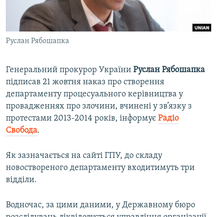
ВІДЕОУРОКИ «ELIFBE»
Русский
СВІДЧЕННЯ ОКУПАЦІЇ
Qırımtatar
Руслан Рябошапка
УКРАЇНСЬКА ПРОБЛЕМА КРИМУ
ДОЛУЧАЙСЯ!
ІНФОГРАФІКА
Генеральний прокурор України
Руслан Рябошапка
підписав 21 жовтня наказ про створення
департаменту процесуального керівництва у
Усі сайти RFE/RL
провадженнях про злочини, вчинені у зв’язку з
протестами 2013-2014 років, інформує
Радіо
Свобода
.
Як зазначається на сайті ГПУ, до складу
новоствореного департаменту входитимуть три
відділи.
Водночас, за цими даними, у Державному бюро