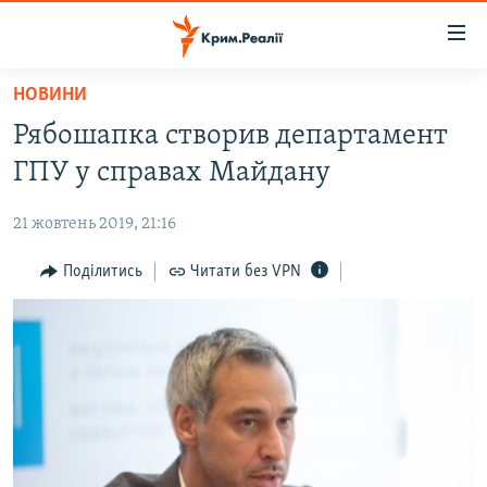
Доступність
посилання
Перейти
НОВИНИ
до
НОВИНИ
Рябошапка створив департамент
основного
ВОДА.КРИМ
матеріалу
ГПУ у справах Майдану
ВІДЕО ТА ФОТО
Перейти
до
21 жовтень 2019, 21:16
ПОЛІТИКА
основної
БЛОГИ
Поділитись
Читати без VPN
навігації
Перейти
ПОГЛЯД
до
ІНТЕРВ'Ю
пошуку
ВСЕ ЗА ДЕНЬ
СПЕЦПРОЕКТИ
ЯК ОБІЙТИ БЛОКУВАННЯ
ДЕПОРТАЦІЯ