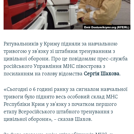
ВІДЕОУРОКИ «ELIFBE»
Русский
СВІДЧЕННЯ ОКУПАЦІЇ
Qırımtatar
УКРАЇНСЬКА ПРОБЛЕМА КРИМУ
ДОЛУЧАЙСЯ!
ІНФОГРАФІКА
Рятувальників у Криму підняли за навчальною
тривогою у зв'язку зі штабним тренуванням з
цивільної оборони. Про це повідомляє прес-служба
Усі сайти RFE/RL
російського Управління МНС півострова з
посиланням на голову відомства
Сергія Шахова
.
«Сьогодні о 6 годині ранку за сигналом навчальної
тривоги було піднято весь особовий склад МНС
Республіки Крим у зв'язку з початком першого
етапу Всеросійського штабного тренування з
цивільної оборони», – сказав Шахов.