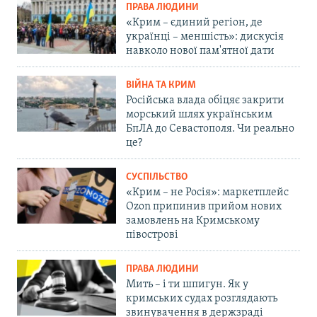
ПРАВА ЛЮДИНИ
«Крим – єдиний регіон, де
українці – меншість»: дискусія
навколо нової пам'ятної дати
ВІЙНА ТА КРИМ
Російська влада обіцяє закрити
морський шлях українським
БпЛА до Севастополя. Чи реально
це?
СУСПІЛЬСТВО
«Крим – не Росія»: маркетплейс
Ozon припинив прийом нових
замовлень на Кримському
півострові
ПРАВА ЛЮДИНИ
Мить – і ти шпигун. Як у
кримських судах розглядають
звинувачення в держзраді