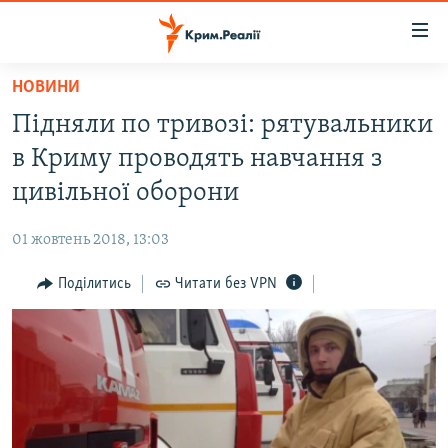
Доступність
посилання
Перейти
НОВИНИ
до
НОВИНИ
Підняли по тривозі: рятувальники
основного
ВОДА.КРИМ
матеріалу
в Криму проводять навчання з
ВІДЕО ТА ФОТО
Перейти
цивільної оборони
до
ПОЛІТИКА
основної
01 жовтень 2018, 13:03
БЛОГИ
навігації
Перейти
Поділитись
Читати без VPN
ПОГЛЯД
до
ІНТЕРВ'Ю
пошуку
ВСЕ ЗА ДЕНЬ
СПЕЦПРОЕКТИ
ЯК ОБІЙТИ БЛОКУВАННЯ
ДЕПОРТАЦІЯ