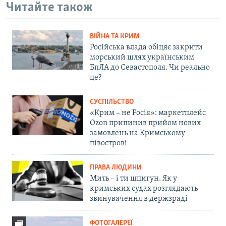
Читайте також
ВІЙНА ТА КРИМ
Російська влада обіцяє закрити
морський шлях українським
БпЛА до Севастополя. Чи реально
це?
СУСПІЛЬСТВО
«Крим – не Росія»: маркетплейс
Ozon припинив прийом нових
замовлень на Кримському
півострові
ПРАВА ЛЮДИНИ
Мить – і ти шпигун. Як у
кримських судах розглядають
звинувачення в держзраді
ФОТОГАЛЕРЕЇ