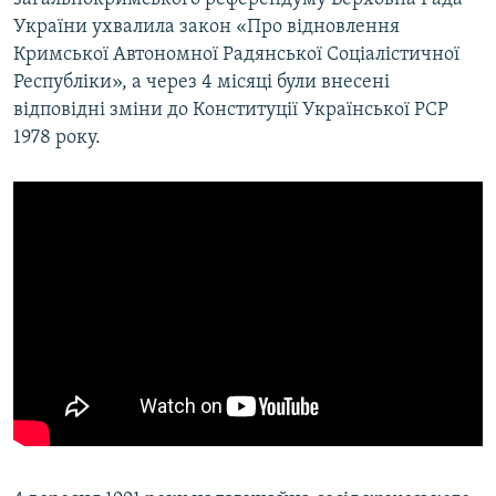
України ухвалила закон «Про відновлення
Кримської Автономної Радянської Соціалістичної
Республіки», а через 4 місяці були внесені
відповідні зміни до Конституції Української РСР
1978 року.