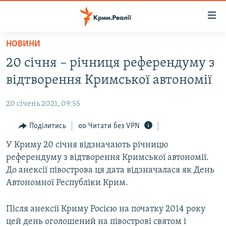
Доступність
посилання
Перейти
НОВИНИ
до
НОВИНИ
20 січня – річниця референдуму з
основного
ВОДА.КРИМ
матеріалу
відтворення Кримської автономії
ВІДЕО ТА ФОТО
Перейти
до
20 січень 2021, 09:55
ПОЛІТИКА
основної
БЛОГИ
Поділитись
Читати без VPN
навігації
Перейти
ПОГЛЯД
У Криму 20 січня відзначають річницю
до
референдуму з відтворення Кримської автономії.
ІНТЕРВ'Ю
пошуку
До анексії півострова ця дата відзначалася як День
ВСЕ ЗА ДЕНЬ
Автономної Республіки Крим.
СПЕЦПРОЕКТИ
Після анексії Криму Росією на початку 2014 року
ЯК ОБІЙТИ БЛОКУВАННЯ
ДЕПОРТАЦІЯ
цей день оголошений на півострові святом і