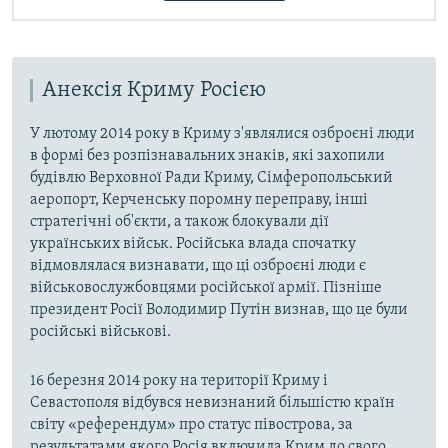
Анексія Криму Росією
У лютому 2014 року в Криму з'являлися озброєні люди
в формі без розпізнавальних знаків, які захопили
будівлю Верховної Ради Криму, Сімферопольський
аеропорт, Керченську поромну переправу, інші
стратегічні об'єкти, а також блокували дії
українських військ. Російська влада спочатку
відмовлялася визнавати, що ці озброєні люди є
військовослужбовцями російської армії. Пізніше
президент Росії Володимир Путін визнав, що це були
російські військові.
16 березня 2014 року на території Криму і
Севастополя відбувся невизнаний більшістю країн
світу «референдум» про статус півострова, за
результатами якого Росія включила Крим до свого