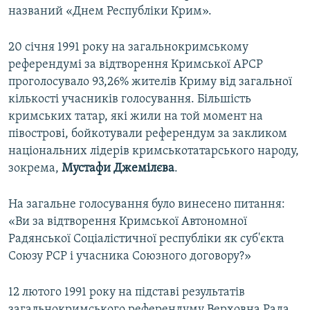
названий «Днем Республіки Крим».
ВІДЕОУРОКИ «ELIFBE»
Русский
СВІДЧЕННЯ ОКУПАЦІЇ
20 січня 1991 року на загальнокримському
Qırımtatar
УКРАЇНСЬКА ПРОБЛЕМА КРИМУ
референдумі за відтворення Кримської АРСР
проголосувало 93,26% жителів Криму від загальної
ДОЛУЧАЙСЯ!
ІНФОГРАФІКА
кількості учасників голосування. Більшість
кримських татар, які жили на той момент на
півострові, бойкотували референдум за закликом
національних лідерів кримськотатарського народу,
Усі сайти RFE/RL
зокрема,
Мустафи Джемілєва
.
На загальне голосування було винесено питання:
«Ви за відтворення Кримської Автономної
Радянської Соціалістичної республіки як суб'єкта
Союзу РСР і учасника Союзного договору?»
12 лютого 1991 року на підставі результатів
загальнокримського референдуму Верховна Рада