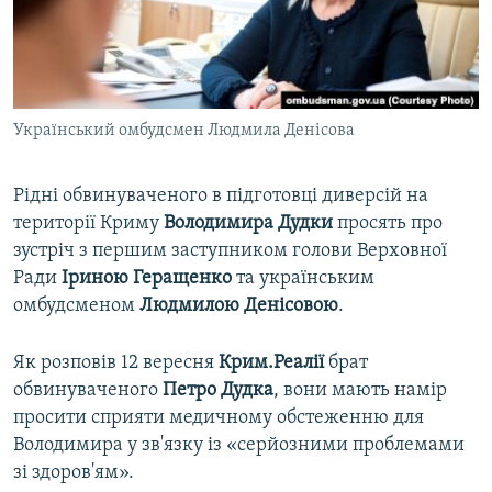
ВІДЕОУРОКИ «ELIFBE»
Русский
СВІДЧЕННЯ ОКУПАЦІЇ
Qırımtatar
УКРАЇНСЬКА ПРОБЛЕМА КРИМУ
Український омбудсмен Людмила Денісова
ДОЛУЧАЙСЯ!
ІНФОГРАФІКА
Рідні обвинуваченого в підготовці диверсій на
території Криму
Володимира Дудки
просять про
Усі сайти RFE/RL
зустріч з першим заступником голови Верховної
Ради
Іриною Геращенко
та українським
омбудсменом
Людмилою Денісовою
.
Як розповів 12 вересня
Крим.Реалії
брат
обвинуваченого
Петро Дудка
, вони мають намір
просити сприяти медичному обстеженню для
Володимира у зв'язку із «серйозними проблемами
зі здоров'ям».