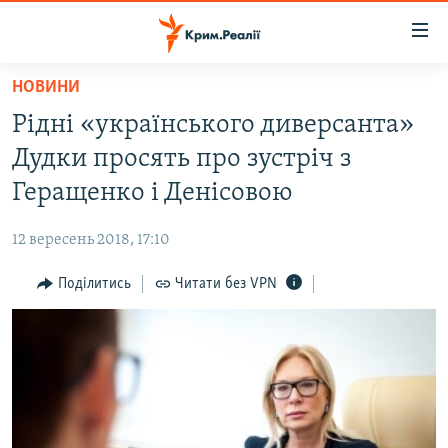
Доступність
посилання
Перейти
НОВИНИ
до
НОВИНИ
Рідні «українського диверсанта»
основного
ВОДА.КРИМ
матеріалу
Дудки просять про зустріч з
ВІДЕО ТА ФОТО
Перейти
Геращенко і Денісовою
до
ПОЛІТИКА
основної
12 вересень 2018, 17:10
БЛОГИ
навігації
Перейти
Поділитись
Читати без VPN
ПОГЛЯД
до
ІНТЕРВ'Ю
пошуку
ВСЕ ЗА ДЕНЬ
СПЕЦПРОЕКТИ
ЯК ОБІЙТИ БЛОКУВАННЯ
ДЕПОРТАЦІЯ