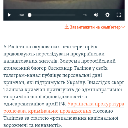
Auto
0:00
1:50
240p
Завантажити на комп'ютер
360p
Auto
240p
360p
480p
480p
У Росії та на окупованих нею територіях
продовжують переслідувати проукраїнськи
720p
720p
1080p
налаштованих жителів. Зокрема проросійський
1080p
кримський блогер Олександр Таліпов у своїх
телеграм-канал публікує персональні дані
кримчан, які підтримують Україну. Внаслідок скарг
Таліпова кримчан притягують до адміністративної
та кримінальної відповідальності за
«дискредитацію» армії РФ.
Українська прокуратура
розпочала кримінальне провадження
стосовно
Таліпова за статтею «розпалювання національної
ворожнечі та ненависті».