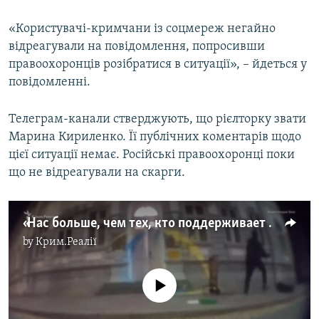
«Користувачі-кримчани із соцмереж негайно
відреагували на повідомлення, попросивши
правоохоронців розібратися в ситуації», – йдеться у
повідомленні.
Телеграм-канали стверджують, що рієлторку звати
Марина Кириленко. Її публічних коментарів щодо
цієї ситуації немає. Російські правоохоронці поки
що не відреагували на скарги.
«Нас больше, чем тех, кто поддерживает войну»: протест Богдана Зизы, объявленный в Крыму терактом
by
Крим.Реалії
No media source currently available