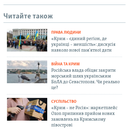
Читайте також
ПРАВА ЛЮДИНИ
«Крим – єдиний регіон, де
українці – меншість»: дискусія
навколо нової пам'ятної дати
ВІЙНА ТА КРИМ
Російська влада обіцяє закрити
морський шлях українським
БпЛА до Севастополя. Чи реально
це?
СУСПІЛЬСТВО
«Крим – не Росія»: маркетплейс
Ozon припинив прийом нових
замовлень на Кримському
півострові