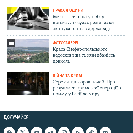
ПРАВА ЛЮДИНИ
Мить – і ти шпигун. Як у
кримських судах розглядають
звинувачення в держзраді
ФОТОГАЛЕРЕЇ
Краса Сімферопольського
водосховища та занедбаність
довкола
ВІЙНА ТА КРИМ
Сорок днів, сорок ночей. Про
результати кримської операції з
примусу Росії до миру
ДОЛУЧАЙСЯ!