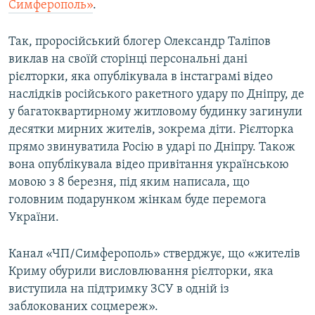
Симферополь»
.
ВІДЕОУРОКИ «ELIFBE»
Русский
СВІДЧЕННЯ ОКУПАЦІЇ
Так, проросійський блогер Олександр Таліпов
Qırımtatar
виклав на своїй сторінці персональні дані
УКРАЇНСЬКА ПРОБЛЕМА КРИМУ
рієлторки, яка опублікувала в інстаграмі відео
ДОЛУЧАЙСЯ!
ІНФОГРАФІКА
наслідків російського ракетного удару по Дніпру, де
у багатоквартирному житловому будинку загинули
десятки мирних жителів, зокрема діти. Рієлторка
прямо звинуватила Росію в ударі по Дніпру. Також
Усі сайти RFE/RL
вона опублікувала відео привітання українською
мовою з 8 березня, під яким написала, що
головним подарунком жінкам буде перемога
України.
Канал «ЧП/Симферополь» стверджує, що «жителів
Криму обурили висловлювання рієлторки, яка
виступила на підтримку ЗСУ в одній із
заблокованих соцмереж».