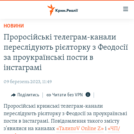
Доступність
посилання
Перейти
НОВИНИ
до
НОВИНИ
Проросійські телеграм-канали
основного
ВОДА.КРИМ
матеріалу
переслідують рієлторку з Феодосії
ВІДЕО ТА ФОТО
Перейти
за проукраїнські пости в
до
ПОЛІТИКА
інстаграмі
основної
БЛОГИ
навігації
09 березень 2023, 11:49
Перейти
ПОГЛЯД
до
Поділитись
Читати без VPN
ІНТЕРВ'Ю
пошуку
Проросійські кримські телеграм-канали
ВСЕ ЗА ДЕНЬ
переслідують рієлторку з Феодосії за проукраїнські
СПЕЦПРОЕКТИ
пости в інстаграмі. Повідомлення такого змісту
з'явилися на каналах
«ТалипоV Online Z»
і
«ЧП/
ЯК ОБІЙТИ БЛОКУВАННЯ
ДЕПОРТАЦІЯ