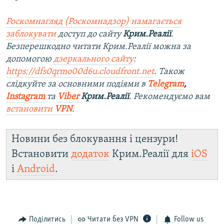
Роскомнагляд (Роскомнадзор) намагається
заблокувати
доступ до сайту
Крим.Реалії
.
Безперешкодно читати Крим.Реалії можна за
допомогою
дзеркального сайту
:
https://dfs0qrmo00d6u.cloudfront.net
. Також
слідкуйте за основними подіями в
Telegram
,
Instagram
та
Viber
Крим.Реалії
. Ре
комендуємо вам
встановити
VPN
.
Новини без блокування і цензури!
Встановити
додаток
Крим.Реалії для
iOS
і
Android
.
Поділитись
Читати без VPN
Follow us