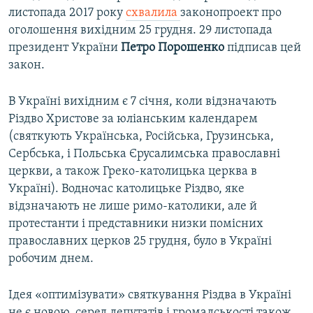
листопада 2017 року
схвалила
законопроект про
оголошення вихідним 25 грудня. 29 листопада
президент України
Петро Порошенко
підписав цей
закон.
В Україні вихідним є 7 січня, коли відзначають
Різдво Христове за юліанським календарем
(святкують Українська, Російська, Грузинська,
Сербська, і Польська Єрусалимська православні
церкви, а також Греко-католицька церква в
Україні). Водночас католицьке Різдво, яке
відзначають не лише римо-католики, але й
протестанти і представники низки помісних
православних церков 25 грудня, було в Україні
робочим днем.
Ідея «оптимізувати» святкування Різдва в Україні
не є новою, серед депутатів і громадськості також