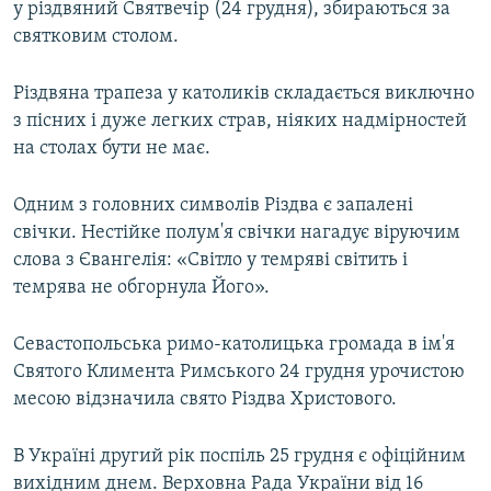
у різдвяний Святвечір (24 грудня), збираються за
святковим столом.
Різдвяна трапеза у католиків складається виключно
з пісних і дуже легких страв, ніяких надмірностей
на столах бути не має.
Одним з головних символів Різдва є запалені
свічки. Нестійке полум'я свічки нагадує віруючим
слова з Євангелія: «Світло у темряві світить і
темрява не обгорнула Його».
Севастопольська римо-католицька громада в ім'я
Святого Климента Римського 24 грудня урочистою
месою відзначила свято Різдва Христового.
В Україні другий рік поспіль 25 грудня є офіційним
вихідним днем. Верховна Рада України від 16