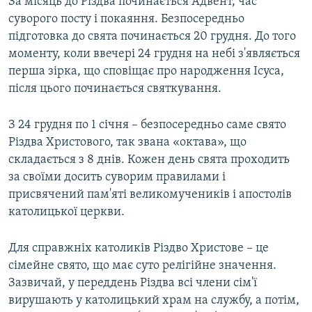
За місяць до Різдва починається Адвент, час
суворого посту і покаяння. Безпосередньо
підготовка до свята починається 20 грудня. До того
моменту, коли ввечері 24 грудня на небі з'являється
перша зірка, що сповіщає про народження Ісуса,
після цього починається святкування.
З 24 грудня по 1 січня – безпосередньо саме свято
Різдва Христового, так звана «октава», що
складається з 8 днів. Кожен день свята проходить
за своїми досить суворим правилами і
присвячений пам'яті великомучеників і апостолів
католицької церкви.
Для справжніх католиків Різдво Христове – це
сімейне свято, що має суто релігійне значення.
Зазвичай, у переддень Різдва всі члени сім'ї
вирушають у католицький храм на службу, а потім,