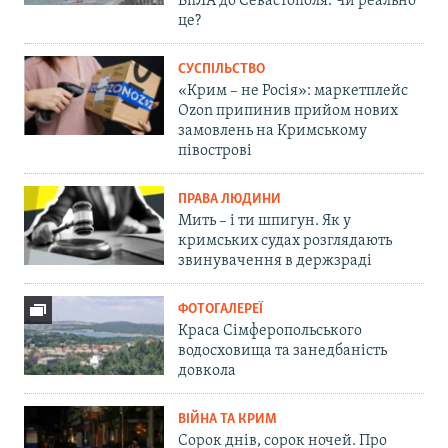
БпЛА до Севастополя. Чи реально
це?
СУСПІЛЬСТВО
«Крим – не Росія»: маркетплейс
Ozon припинив прийом нових
замовлень на Кримському
півострові
ПРАВА ЛЮДИНИ
Мить – і ти шпигун. Як у
кримських судах розглядають
звинувачення в держзраді
ФОТОГАЛЕРЕЇ
Краса Сімферопольського
водосховища та занедбаність
довкола
ВІЙНА ТА КРИМ
Сорок днів, сорок ночей. Про