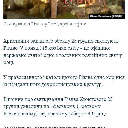
ВІДЕОУРОКИ «ELIFBE»
Русский
СВІДЧЕННЯ ОКУПАЦІЇ
Qırımtatar
Святкування Різдва у Римі, архівне фото
УКРАЇНСЬКА ПРОБЛЕМА КРИМУ
ДОЛУЧАЙСЯ!
ІНФОГРАФІКА
Християни західного обряду 25 грудня святкують
Різдво. У понад 145 країнах світу – це офіційне
державне свято і одне з головних релігійних свят у
Усі сайти RFE/RL
році.
У православного і католицького Різдва одне коріння
із найдавніших дохристиянських культур.
Рішення про святкування Різдва Христового 25
грудня ухвалили на Ефеському (Третьому
Вселенському) церковному соборі в 431 році.