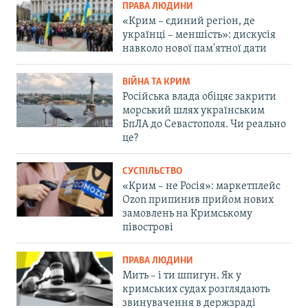
ПРАВА ЛЮДИНИ
«Крим – єдиний регіон, де
українці – меншість»: дискусія
навколо нової пам'ятної дати
ВІЙНА ТА КРИМ
Російська влада обіцяє закрити
морський шлях українським
БпЛА до Севастополя. Чи реально
це?
СУСПІЛЬСТВО
«Крим – не Росія»: маркетплейс
Ozon припинив прийом нових
замовлень на Кримському
півострові
ПРАВА ЛЮДИНИ
Мить – і ти шпигун. Як у
кримських судах розглядають
звинувачення в держзраді