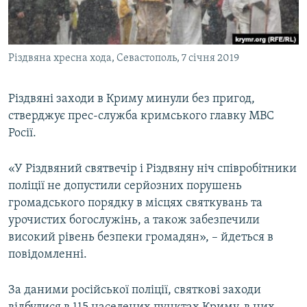
ВІДЕОУРОКИ «ELIFBE»
Русский
СВІДЧЕННЯ ОКУПАЦІЇ
Qırımtatar
Різдвяна хресна хода, Севастополь, 7 січня 2019
УКРАЇНСЬКА ПРОБЛЕМА КРИМУ
ДОЛУЧАЙСЯ!
ІНФОГРАФІКА
Різдвяні заходи в Криму минули без пригод,
стверджує прес-служба кримського главку МВС
Росії.
Усі сайти RFE/RL
«У Різдвяний святвечір і Різдвяну ніч співробітники
поліції не допустили серйозних порушень
громадського порядку в місцях святкувань та
урочистих богослужінь, а також забезпечили
високий рівень безпеки громадян», – йдеться в
повідомленні.
За даними російської поліції, святкові заходи