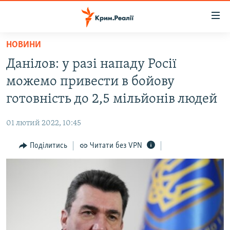
Доступність
посилання
Перейти
НОВИНИ
до
НОВИНИ
Данілов: у разі нападу Росії
основного
ВОДА.КРИМ
матеріалу
можемо привести в бойову
ВІДЕО ТА ФОТО
Перейти
готовність до 2,5 мільйонів людей
до
ПОЛІТИКА
основної
01 лютий 2022, 10:45
БЛОГИ
навігації
Перейти
Поділитись
Читати без VPN
ПОГЛЯД
до
ІНТЕРВ'Ю
пошуку
ВСЕ ЗА ДЕНЬ
СПЕЦПРОЕКТИ
ЯК ОБІЙТИ БЛОКУВАННЯ
ДЕПОРТАЦІЯ