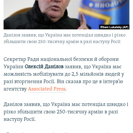
ВІДЕОУРОКИ «ELIFBE»
Русский
СВІДЧЕННЯ ОКУПАЦІЇ
Qırımtatar
УКРАЇНСЬКА ПРОБЛЕМА КРИМУ
Данілов заявив, що Україна має потенціал швидко і різко
ДОЛУЧАЙСЯ!
ІНФОГРАФІКА
збільшити свою 250-тисячну армію в разі наступу Росії
Секретар Ради національної безпеки й оборони
Усі сайти RFE/RL
України
Олексій Данілов
заявив, що Україна має
можливість мобілізувати до 2,5 мільйонів людей у
разі вторгнення Росії. Він сказав про це в інтерв’ю
агентству
Associated Press
.
Данілов заявив, що Україна має потенціал швидко і
різко збільшити свою 250-тисячну армію в разі
наступу Росії.