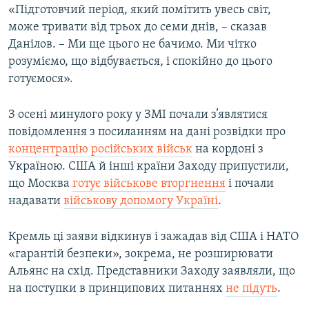
«Підготовчий період, який помітить увесь світ,
може тривати від трьох до семи днів, – сказав
Данілов. – Ми ще цього не бачимо. Ми чітко
розуміємо, що відбувається, і спокійно до цього
готуємося».
З осені минулого року у ЗМІ почали з’являтися
повідомлення з посиланням на дані розвідки про
концентрацію російських військ
на кордоні з
Україною. США й інші країни Заходу припустили,
що Москва
готує військове вторгнення
і почали
надавати
військову допомогу Україні
.
Кремль ці заяви відкинув і зажадав від США і НАТО
«гарантій безпеки», зокрема, не розширювати
Альянс на схід. Представники Заходу заявляли, що
на поступки в принципових питаннях
не підуть
.