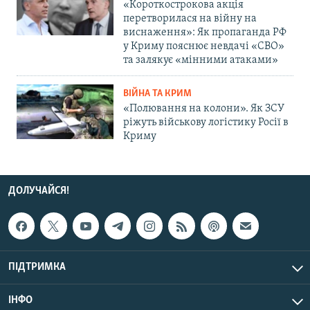
«Короткострокова акція
перетворилася на війну на
виснаження»: Як пропаганда РФ
у Криму пояснює невдачі «СВО»
та залякує «мінними атаками»
ВІЙНА ТА КРИМ
«Полювання на колони». Як ЗСУ
ріжуть військову логістику Росії в
Криму
ДОЛУЧАЙСЯ!
ПІДТРИМКА
ІНФО