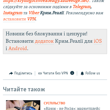
https://krymrgbcrlvrexoeaqjy.azureedge.net/
. Також
слідкуйте за основними подіями в
Telegram
,
Instagram
та
Viber
Крим.Реалії
. Рекомендуємо вам
встановити
VPN
.
Новини без блокування і цензури!
Встановити
додаток
Крим.Реалії для
iOS
і
Android
.
Поділитись
Читати без VPN
Follow us
Читайте також
СУСПІЛЬСТВО
«Крим – не Росія»: маркетплейс