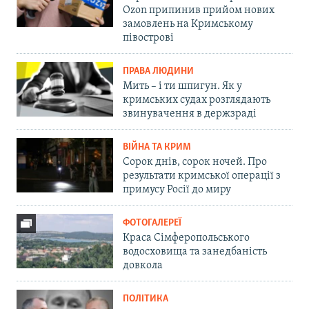
Ozon припинив прийом нових
замовлень на Кримському
півострові
ПРАВА ЛЮДИНИ
Мить – і ти шпигун. Як у
кримських судах розглядають
звинувачення в держзраді
ВІЙНА ТА КРИМ
Сорок днів, сорок ночей. Про
результати кримської операції з
примусу Росії до миру
ФОТОГАЛЕРЕЇ
Краса Сімферопольського
водосховища та занедбаність
довкола
ПОЛІТИКА