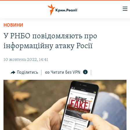
Доступність
посилання
Перейти
НОВИНИ
до
НОВИНИ
У РНБО повідомляють про
основного
ВОДА.КРИМ
матеріалу
інформаційну атаку Росії
ВІДЕО ТА ФОТО
Перейти
до
10 жовтень 2022, 14:41
ПОЛІТИКА
основної
БЛОГИ
Поділитись
Читати без VPN
навігації
Перейти
ПОГЛЯД
до
ІНТЕРВ'Ю
пошуку
ВСЕ ЗА ДЕНЬ
СПЕЦПРОЕКТИ
ЯК ОБІЙТИ БЛОКУВАННЯ
ДЕПОРТАЦІЯ