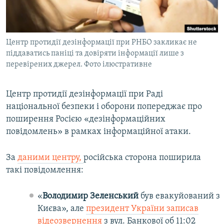
ВІДЕОУРОКИ «ELIFBE»
Русский
СВІДЧЕННЯ ОКУПАЦІЇ
Qırımtatar
Центр протидії дезінформації при РНБО закликає не
УКРАЇНСЬКА ПРОБЛЕМА КРИМУ
піддаватись паніці та довіряти інформації лише з
ДОЛУЧАЙСЯ!
ІНФОГРАФІКА
перевірених джерел. Фото ілюстративне
Центр протидії дезінформації при Раді
національної безпеки і оборони попереджає про
Усі сайти RFE/RL
поширення Росією «дезінформаційних
повідомлень» в рамках інформаційної атаки.
За
даними центру,
російська сторона поширила
такі повідомлення:
«
Володимир Зеленський
був евакуйований з
Києва», але
президент України записав
відеозвернення
з вул. Банкової об 11:02