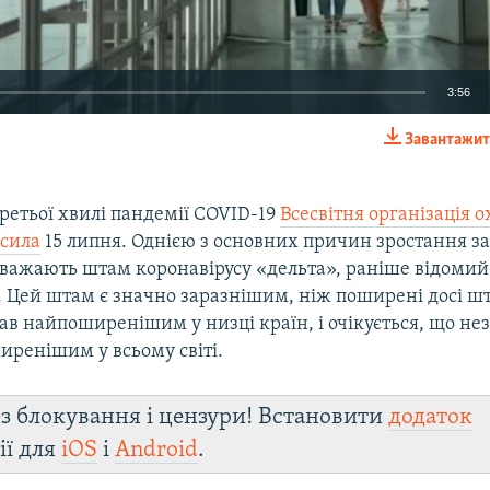
3:56
Завантажит
EMBED
ретьої хвилі пандемії COVID-19
Всесвітня організація 
осила
15 липня. Однією з основних причин зростання з
вважають штам коронавірусу «дельта», раніше відомий
Auto
240p
360p
480p
. Цей штам є значно заразнішим, ніж поширені досі ш
тав найпоширенішим у низці країн, і очікується, що не
720p
1080p
иренішим у всьому світі.
з блокування і цензури! Встановити
додаток
ії для
iOS
і
Android
.