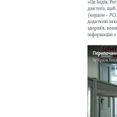
«Це Індія, Ро
для того, щоб
(кордон – РС)
додаткові зах
здоров’я, вон
інформацію з 
by
Крим.Реал