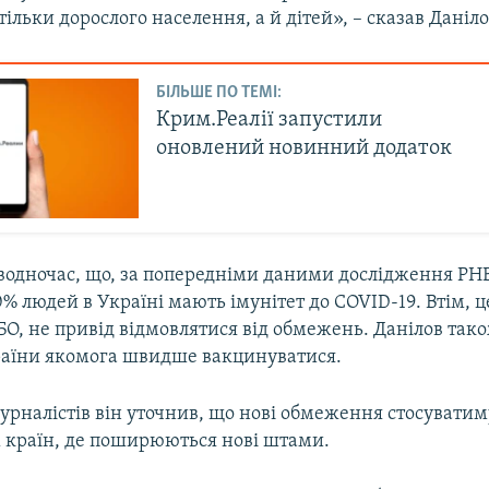
 тільки дорослого населення, а й дітей», – сказав Даніло
БІЛЬШЕ ПО ТЕМІ:
Крим.Реалії запустили
оновлений новинний додаток
 водночас, що, за попередніми даними дослідження РНБ
% людей в Україні мають імунітет до COVID-19. Втім, ц
БО, не привід відмовлятися від обмежень. Данілов так
аїни якомога швидше вакцинуватися.
урналістів він уточнив, що нові обмеження стосуватим
х країн, де поширюються нові штами.