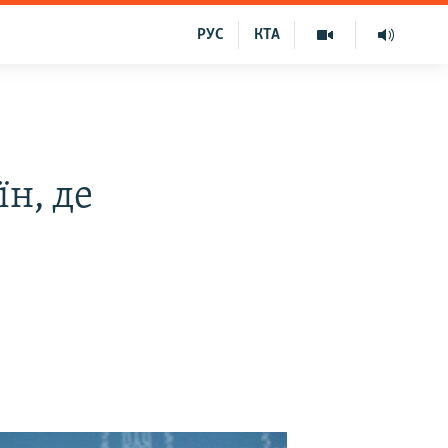
РУС
КТА
н, де