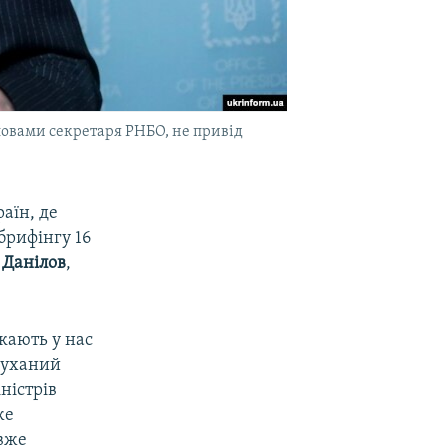
словами секретаря РНБО, не привід
аїн, де
брифінгу 16
 Данілов
,
икають у нас
луханий
ністрів
же
 вже