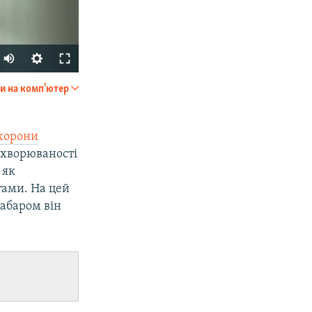
Auto
240p
и на комп'ютер
SHARE
360p
480p
охорони
ахворюваності
720p
 як
1080p
тами. На цей
забаром він
px
width