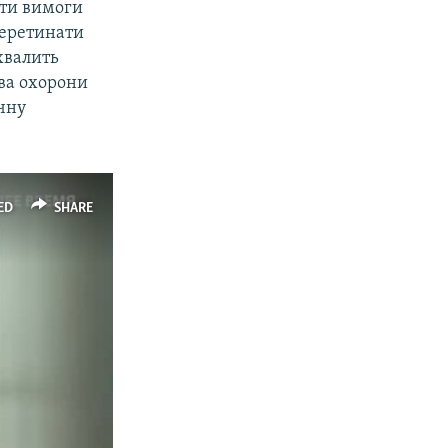
вити вимоги
перетинати
ухвалить
тва охорони
ічну
ED
SHARE