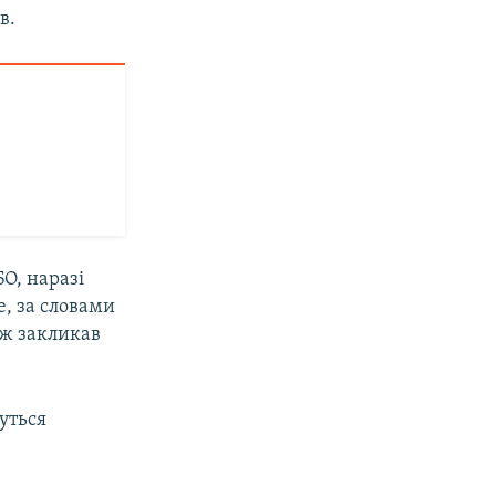
в.
О, наразі
е, за словами
ож закликав
уться