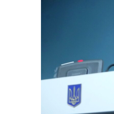
ВІДЕОУРОКИ «ELIFBE»
СВІДЧЕННЯ ОКУПАЦІЇ
УКРАЇНСЬКА ПРОБЛЕМА КРИМУ
ІНФОГРАФІКА