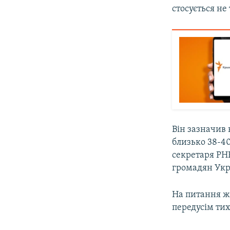
стосується не
Він зазначив
близько 38-40
секретаря РН
громадян Укр
На питання ж
передусім ти