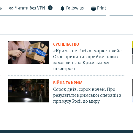
ь
Читати без VPN
Follow us
Print
СУСПІЛЬСТВО
«Крим – не Росія»: маркетплейс
Ozon припинив прийом нових
замовлень на Кримському
півострові
ВІЙНА ТА КРИМ
Сорок днів, сорок ночей. Про
результати кримської операції з
примусу Росії до миру