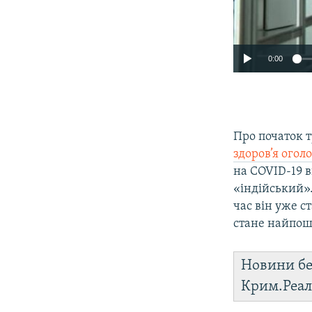
0:00
Про початок т
здоров’я огол
на COVID-19 
«індійський»
час він уже с
стане найпош
Новини бе
Крим.Реал