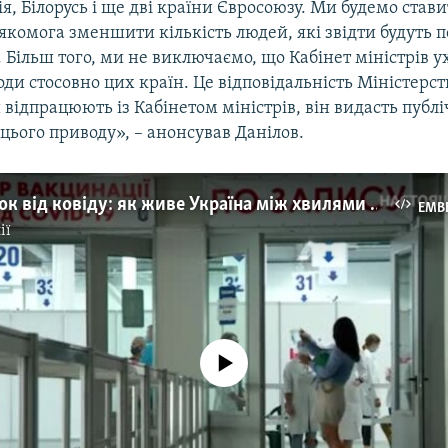
сія, Білорусь і ще дві країни Євросоюзу. Ми будемо ста
 якомога зменшити кількість людей, які звідти будуть 
. Більш того, ми не виключаємо, що Кабінет міністрів 
оди стосовно цих країн. Це відповідальність Міністерс
и відпрацюють із Кабінетом міністрів, він видасть публ
цього приводу», – анонсував Данілов.
Перепочинок від ковіду: як живе Україна між хвилями коронавірусу? (відео)
EMB
ії
No media source currently available