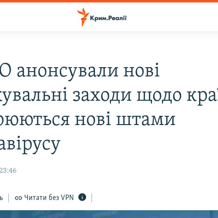
О анонсували нові
увальні заходи щодо краї
юються нові штами
авірусу
23:46
ь
Читати без VPN