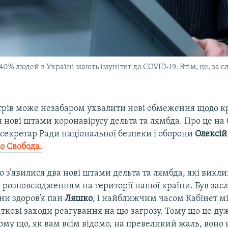
40% людей в Україні мають імунітет до COVID-19. Втім, це, за 
стрів може незабаром ухвалити нові обмеження щодо кр
нові штами коронавірусу дельта та лямбда. Про це на 
 секретар Ради національної безпеки і оборони
Олексій
о Свобода.
о з’явилися два нові штами дельта та лямбда, які викл
 розповсюдженням на території нашої країни. Був зас
ни здоров’я пан
Ляшко
, і найближчим часом Кабінет мі
ткові заходи реагування на цю загрозу. Тому що це ду
ому що, як вам всім відомо, на превеликий жаль, воно