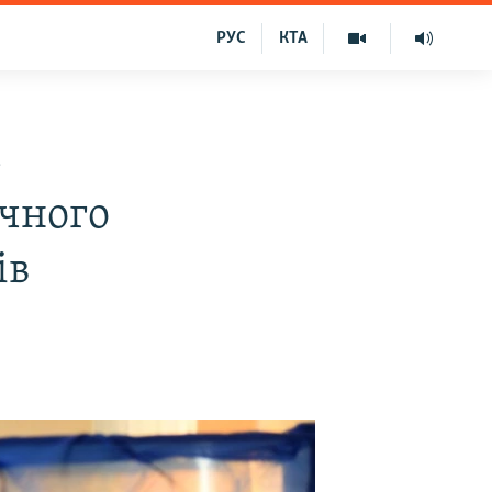
РУС
КТА
ь
ічного
ів