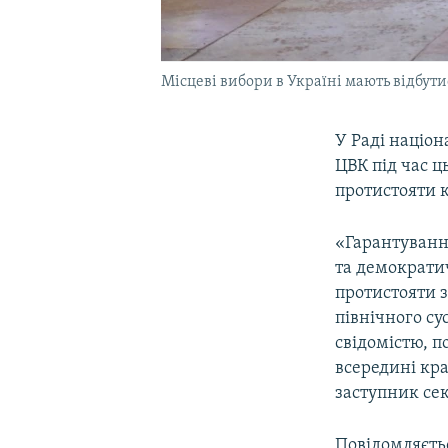
Місцеві вибори в Україні мають відбути
У Раді націон
ЦВК під час ц
протистояти 
«Гарантуванн
та демократи
протистояти з
північного су
свідомістю, п
всередині кра
заступник се
Повідомляєть