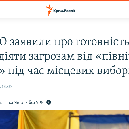
О заявили про готовніст
діяти загрозам від «півн
» під час місцевих вибор
 18:07
ь
Читати без VPN