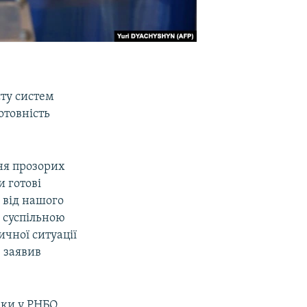
сту систем
отовність
ня прозорих
 готові
 від нашого
я суспільною
ичної ситуації
– заявив
еки у РНБО