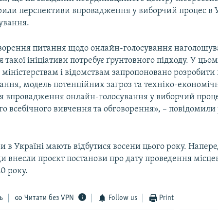
рили перспективи впровадження у виборчий процес в 
ування.
оворення питання щодо онлайн-голосування наголошув
такої ініціативи потребує ґрунтовного підходу. У цьом
 міністерствам і відомствам запропоновано розробити
дання, модель потенційних загроз та техніко-економіч
я впровадження онлайн-голосування у виборчий проце
о всебічного вивчення та обговорення», – повідомили 
и в Україні мають відбутися восени цього року. Напере
ди внесли проєкт постанови про дату проведення місце
0 року.
ь
Читати без VPN
Follow us
Print