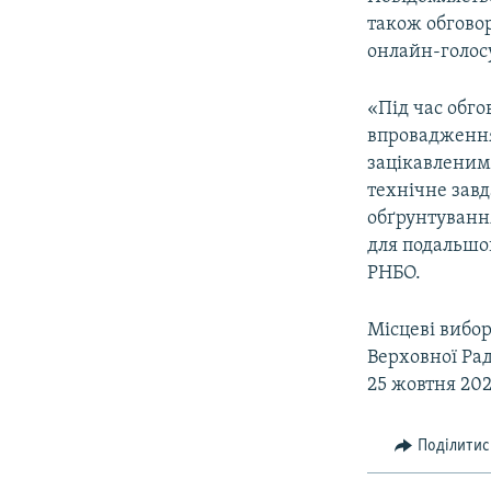
також обгово
онлайн-голос
«Під час обг
впровадження 
зацікавленим
технічне зав
обґрунтуванн
для подальшог
РНБО.
Місцеві вибор
Верховної Ра
25 жовтня 202
Поділитис