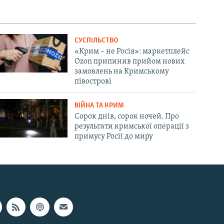
СУСПІЛЬСТВО
«Крим – не Росія»: маркетплейс
Ozon припинив прийом нових
замовлень на Кримському
півострові
ВІЙНА ТА КРИМ
Сорок днів, сорок ночей. Про
результати кримської операції з
примусу Росії до миру