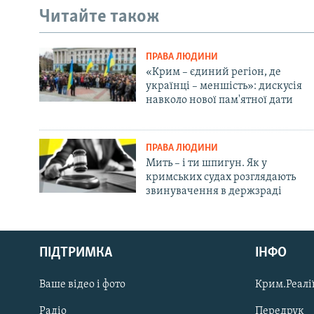
Читайте також
ПРАВА ЛЮДИНИ
«Крим – єдиний регіон, де
українці – меншість»: дискусія
навколо нової пам'ятної дати
ПРАВА ЛЮДИНИ
Мить – і ти шпигун. Як у
кримських судах розглядають
звинувачення в держзраді
Русский
ПІДТРИМКА
ІНФО
Qırımtatar
Ваше відео і фото
Крим.Реалії
ДОЛУЧАЙСЯ!
Радіо
Передрук